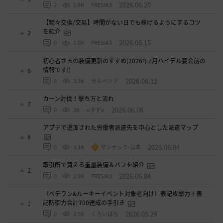
2026.06.20
2
1.8K
FRESIA3
【物々交換/交易】時間がない日でも稼げるようにするコツ
を紹介
2
2026.06.15
0
1.6K
FRESIA3
初心者さまの装備更新のすすめ(2026年7月ハイデル宴会前の
情報です!)
6
2026.06.12
8
3.3K
セルベリア
カーン討伐！撃ち方と流れ
7
2026.06.06
0
3K
oすずo
アプデで追加された労働者派遣先を中心とした派遣マップ
8
2026.06.04
0
3.1K
ザンナック-日本
取引所で買える重量装備＆バフを紹介
2
2026.06.04
0
2.8K
FRESIA3
（ベテラン&ルーキーイベント対象者向け）表記攻撃力＋表
記防御力合計700達成の手引き
1
2026.05.24
0
2.5K
くろいばら