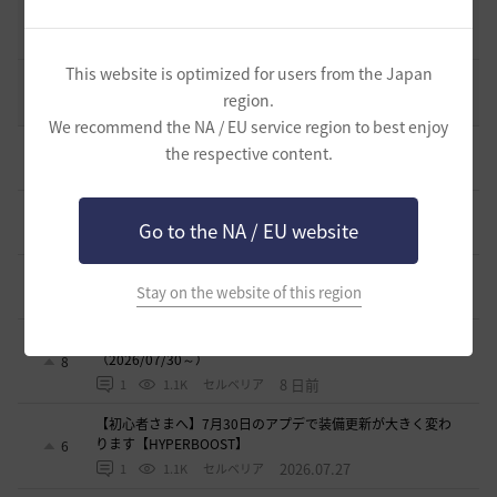
19
2022.12.21
2
43.2K
黒い砂漠
This website is optimized for users from the Japan
エント研究室動画集
8
region.
2021.05.12
1
32.4K
黒い砂漠
We recommend the NA / EU service region to best enjoy
初心者向け労働者システムの基礎
the respective content.
11
2 日前
1
465
ザンナック-日本
＜ジェピロスバフ＞予定時刻 8/ 2(日)～8/9（日）
9
Go to the NA / EU website
6 日前
0
753
エレメル
【初心者さまへ】装備強化のやり方
2
Stay on the website of this region
7 日前
0
803
セルベリア
【初心者さまへ】装備更新の流れ（HYPERBOOST）
（2026/07/30～）
8
8 日前
1
1.1K
セルベリア
【初心者さまへ】7月30日のアプデで装備更新が大きく変わ
ります【HYPERBOOST】
6
2026.07.27
1
1.1K
セルベリア