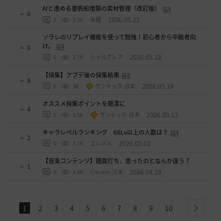
AIと進める重帆船増築の素材管理（改訂版）
0
2026.05.21
2
2.3K
氷鏡
ソラレのリプレイ機能を使って勉強！初心者から中級者向
け。
0
2026.05.18
0
2.7K
シャルグレア
【採集】アプデ後の採集結果
8
2026.05.14
0
3K
ザンナック-日本
オススメ採集ポイントを簡潔に
4
2026.05.13
1
3.5K
ザンナック-日本
キャラレベルランキング 68Lv以上の人数は？
2
2026.05.02
0
3.7K
エレメル
【音楽コンテンツ】譜面打ち、思ったのとなんか違う？
1
2026.04.28
0
3.4K
Crecent-日本
1
2
3
4
5
6
7
8
9
10
next