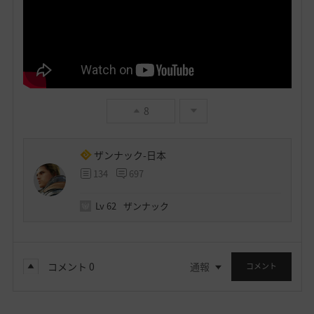
8
ザンナック-日本
134
697
Lv
62
ザンナック
コメント
0
通報
コメント