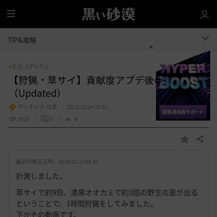
全
体
TIP&攻略
#生活
#アイテム
【狩猟・草サイ】貢献度アプデ後の野生の星
（Updated）
ザンナック-日本
2025.12.24 20:31
5023
0
8
共有する
お
気
最近の修正日時 :
2026.01.11 09:47
に
入
計測しました。
り
草サイで約9倍、漆黒オオカミで約3倍の野生の星が出る
ということで、1時間狩猟をしてみました。
下がその動画です。