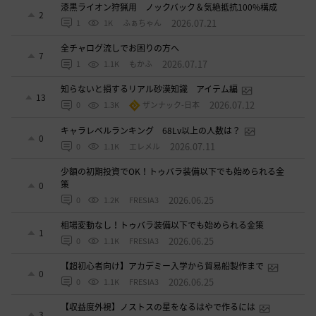
漆黒ライオン狩猟用 ノックバック＆気絶抵抗100%構成
2
2026.07.21
1
1K
ふぁちゃん
全チャログ流しでお困りの方へ
7
2026.07.17
1
1.1K
もかふ
知らないと損するリアル砂漠知識 アイテム編
13
2026.07.12
0
1.3K
ザンナック-日本
キャラレベルランキング 68Lv以上の人数は？
0
2026.07.11
0
1.1K
エレメル
少額の初期投資でOK！トゥバラ装備以下でも始められる金
策
0
2026.06.25
0
1.2K
FRESIA3
相場変動なし！トゥバラ装備以下でも始められる金策
1
2026.06.25
0
1.1K
FRESIA3
【超初心者向け】アカデミー入学から貿易船製作まで
0
2026.06.25
0
1.1K
FRESIA3
【収益度外視】ノストスの星をなるはやで作るには
3