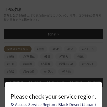
TIP&攻略
冒険しながら積み上げてきた自分だけのノウハウ、攻略、コツを他の冒険者
様と共有できる掲示板です。
投稿する
全体のタグを見る
#生活
#PvP
#PvE
#アイテム
#依頼
#冒険日誌
#知識
#行動力
#強化
#NPC
#拠点戦
#占領戦
#冒険初心者
#イベント
#攻略
#物々交換
#クラス
#その他
登録日順
検索順
コメント順
推奨順
話題順
[開催中のイベント] 今週のイベントは？
8
Please check your service region.
2023.02.28
0
53.1K
黒い砂漠
Access Service Region : Black Desert (Japan)
黒い砂漠が初めての冒険者の皆様のために準備したA to Z！