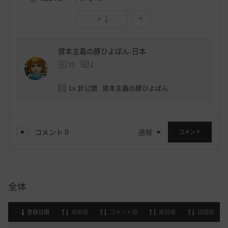
1
資本主義の豚ひよぽん-日本
10
2
Lv
非公開
資本主義の豚ひよぽん
コメント
0
通報
コメント
全体
登録日順
検索順
コメント順
推奨順
話題順