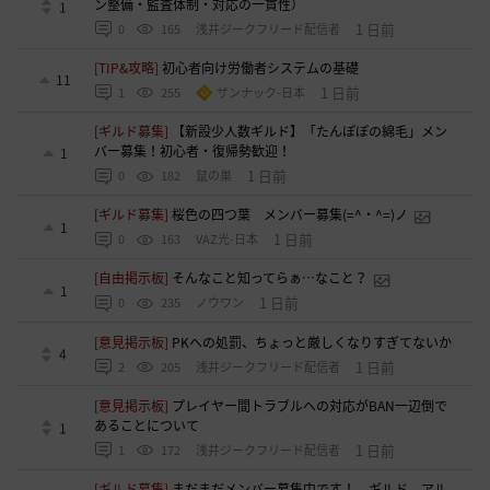
ン整備・監査体制・対応の一貫性）
1
1 日前
0
165
浅井ジークフリード配信者
[TIP&攻略]
初心者向け労働者システムの基礎
11
1 日前
1
255
ザンナック-日本
[ギルド募集]
【新設少人数ギルド】「たんぽぽの綿毛」メン
バー募集！初心者・復帰勢歓迎！
1
1 日前
0
182
鼠の巣
[ギルド募集]
桜色の四つ葉 メンバー募集(=^・^=)ノ
1
1 日前
0
163
VAZ光-日本
[自由掲示板]
そんなこと知ってらぁ…なこと？
1
1 日前
0
235
ノウワン
[意見掲示板]
PKへの処罰、ちょっと厳しくなりすぎてないか
4
1 日前
2
205
浅井ジークフリード配信者
[意見掲示板]
プレイヤー間トラブルへの対応がBAN一辺倒で
あることについて
1
1 日前
1
172
浅井ジークフリード配信者
[ギルド募集]
まだまだメンバー募集中です！ ギルド アル