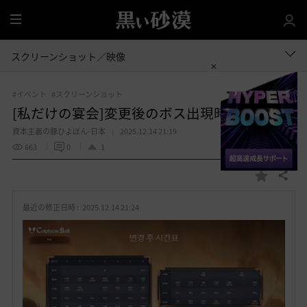
全
体
スクリーンショット／映像
#イベント
#スクリーンショット
[私だけの宴会]変更後のボス出現時刻表
資本主義の豚ひよぽん-日本
2025.12.14 21:19
663
0
1
共有する
お
気
最近の修正日時 :
2025.12.14 21:24
に
入
り