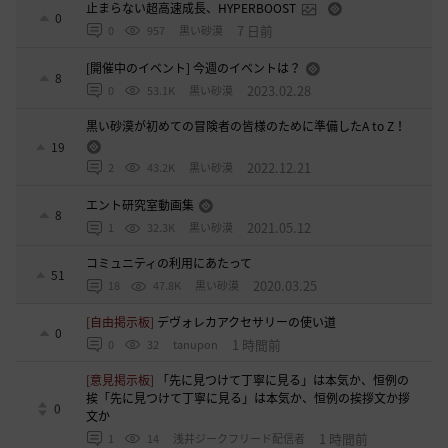
止まらない超高速成長、HYPERBOOST
0
7 日前
0
957
黒い砂漠
[開催中のイベント] 今週のイベントは？
8
2023.02.28
0
53.1K
黒い砂漠
黒い砂漠が初めての冒険者の皆様のために準備したA to Z！
19
2022.12.21
2
43.2K
黒い砂漠
エント研究室動画集
8
2021.05.12
1
32.3K
黒い砂漠
コミュニティの利用にあたって
51
2020.03.25
18
47.8K
黒い砂漠
[自由掲示板]
デヴォレカアクセサリーの使い道
0
1 時間前
0
32
tanupon
[意見掲示板]
「先に見つけて丁寧に見る」は本気か、恒例の
挨「先に見つけて丁寧に見る」は本気か、恒例の挨拶文か拶
0
文か
1 時間前
1
14
浅井ジークフリード配信者