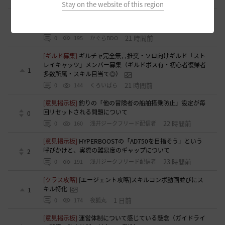
Stay on the website of this region
[ギルド募集]
ギルド【Patera】ギルドメンバー募集中！ 初心
者復帰者歓迎！！
1
21 時間前
0
195
かぐらBDO
[ギルド募集]
ギルチャ完全無言推奨・ソロ向けギルド「スト
レイキャッツ」メンバー募集（ギルドボス有・初心者復帰者
1
多数所属・スキル目当て◎）
21 時間前
0
144
くろいばら
[意見掲示板]
釣りの「他の冒険者の船舶搭乗防止」設定が毎
回リセットされる問題について
0
22 時間前
0
160
浅井ジークフリード配信者
[意見掲示板]
HYPERBOOSTの「AD750を目指そう」という
呼びかけと、実際の難易度のギャップについて
2
23 時間前
0
191
浅井ジークフリード配信者
[クラス攻略]
[エージェント攻略]スキルコンボ動画並びにス
キル特化
1
1 日前
0
174
夜狐丸
[意見掲示板]
運営体制について感じている懸念（ガイドライ