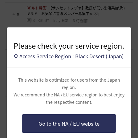
[ギルド募集]
【サンセットノヴァ】敷居が低い生活系(航海)
ギルド お気楽に冒険メンバー募集中♫
0
6 時間前
0
57
Iroly-日本
[意見掲示板]
【検証】HYPERBOOST紹介記事の「攻撃力+防
御力750達成」例を積み上げ計算してみました
0
Please check your service region.
10 時間前
0
93
浅井ジークフリード配信者
[ギルド募集]
スキル共有・基本無言ギルド【無為無想】メン
Access Service Region : Black Desert (Japan)
バー募集
0
11 時間前
0
106
とりぐな
[意見掲示板]
フィードバック構造そのものへの懸念（サイレ
This website is optimized for users from the Japan
ント離脱と可視化の限界について）
1
region.
12 時間前
2
123
浅井ジークフリード配信者
We recommend the NA / EU service region to best enjoy
the respective content.
[ギルド募集]
【TrueWinter】ギルドメンバー募集
2
17 時間前
0
134
倉葉
[ギルド募集]
好きなキャラで好きなことを！無言OK挨拶自
Go to the NA / EU website
由！基本ソロだけどたまにおしゃべりを楽しんだり(*'ω'*)
1
【魔弾の射手】で一緒に遊びませんか？
17 時間前
0
143
oすずo