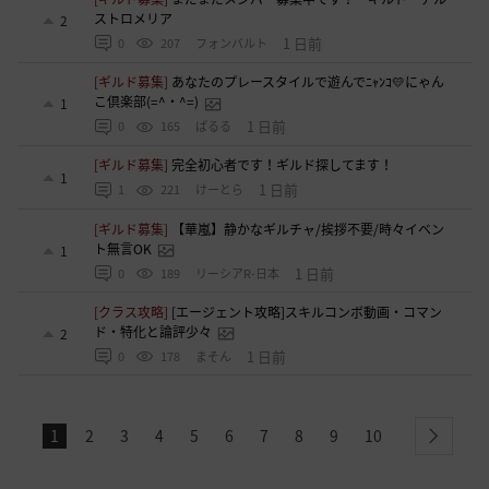
ストロメリア
2
1 日前
0
207
フォンバルト
[ギルド募集]
あなたのプレースタイルで遊んでﾆｬﾝｺ💛にゃん
こ倶楽部(=^・^=)
1
1 日前
0
165
ぱるる
[ギルド募集]
完全初心者です！ギルド探してます！
1
1 日前
1
221
けーとら
[ギルド募集]
【華嵐】静かなギルチャ/挨拶不要/時々イベン
ト無言OK
1
1 日前
0
189
リーシアR-日本
[クラス攻略]
[エージェント攻略]スキルコンボ動画・コマン
ド・特化と論評少々
2
1 日前
0
178
まそん
1
2
3
4
5
6
7
8
9
10
next