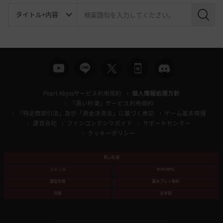
検
索
Pearl Abyssサービス利用規約
個人情報処理方針
「黒い砂漠」サービス利用規約
「特定商取引法」及び「資金決済法」に基づく表記
ゲーム基本情報
運営会社
ファンコンテンツガイド
サポートセンター
クッキーポリシー
黒い砂漠
ジャンル
MMORPG
課金形態
基本プレイ無料
対象
全年齢