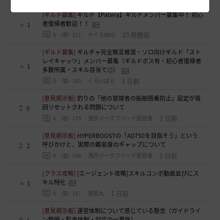
[ギルド募集]
ギルド【Patera】ギルドメンバー募集中！ 初心
者復帰者歓迎！！
1
23 時間前
0
221
かぐらBDO
[ギルド募集]
ギルチャ完全無言推奨・ソロ向けギルド「スト
レイキャッツ」メンバー募集（ギルドボス有・初心者復帰者
1
多数所属・スキル目当て◎）
1 日前
0
165
くろいばら
[意見掲示板]
釣りの「他の冒険者の船舶搭乗防止」設定が毎
回リセットされる問題について
0
1 日前
0
179
浅井ジークフリード配信者
[意見掲示板]
HYPERBOOSTの「AD750を目指そう」という
呼びかけと、実際の難易度のギャップについて
2
1 日前
0
206
浅井ジークフリード配信者
[クラス攻略]
[エージェント攻略]スキルコンボ動画並びにス
キル特化
1
1 日前
0
197
夜狐丸
[意見掲示板]
運営体制について感じている懸念（ガイドライ
ン整備・監査体制・対応の一貫性）