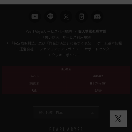
Pearl Abyssサービス利用規約
個人情報処理方針
「黒い砂漠」サービス利用規約
「特定商取引法」及び「資金決済法」に基づく表記
ゲーム基本情報
運営会社
ファンコンテンツガイド
サポートセンター
クッキーポリシー
黒い砂漠
ジャンル
MMORPG
課金形態
基本プレイ無料
対象
全年齢
黒い砂漠 -
日本