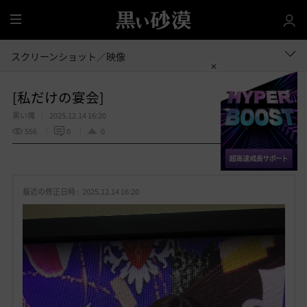
全
体
スクリーンショット／映像
[私だけの宴会]
黒い塊
2025.12.14 16:20
556
0
0
共有する
お
気
最近の修正日時 :
2025.12.14 16:20
に
入
り