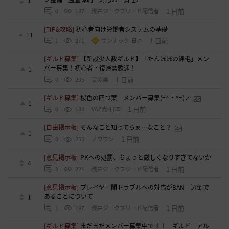
1
1 日前
0
187
浅井ジークフリード配信者
[TIP&攻略]
初心者向け労働者システムの基礎
11
1 日前
1
271
ザンナック-日本
[ギルド募集]
【新設少人数ギルド】「たんぽぽの綿毛」メン
バー募集！初心者・復帰勢歓迎！
1
1 日前
0
205
鼠の巣
[ギルド募集]
桜色の四つ葉 メンバー募集(=^・^=)ノ
1
1 日前
0
188
VAZ光-日本
[自由掲示板]
そんなこと知ってらぁ…なこと？
1
1 日前
0
255
ノウワン
[意見掲示板]
PKへの処罰、ちょっと厳しくなりすぎてないか
4
1 日前
2
221
浅井ジークフリード配信者
[意見掲示板]
プレイヤー間トラブルへの対応がBAN一辺倒で
あることについて
1
1 日前
1
197
浅井ジークフリード配信者
[ギルド募集]
まだまだメンバー募集中です！ ギルド アル