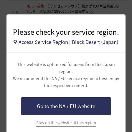
[ギルド募集]
【サンセットノヴァ】敷居が低い生活系(航海)
ギルド お気楽に冒険メンバー募集中♫
0
9 時間前
0
68
Iroly-日本
[意見掲示板]
【検証】HYPERBOOST紹介記事の「攻撃力+防
Please check your service region.
御力750達成」例を積み上げ計算してみました
0
13 時間前
0
102
浅井ジークフリード配信者
Access Service Region : Black Desert (Japan)
[ギルド募集]
スキル共有・基本無言ギルド【無為無想】メン
バー募集
0
14 時間前
0
126
とりぐな
This website is optimized for users from the Japan
region.
[意見掲示板]
フィードバック構造そのものへの懸念（サイレ
We recommend the NA / EU service region to best enjoy
ント離脱と可視化の限界について）
1
the respective content.
15 時間前
1
141
浅井ジークフリード配信者
[ギルド募集]
【TrueWinter】ギルドメンバー募集
2
20 時間前
0
157
倉葉
Go to the NA / EU website
[ギルド募集]
好きなキャラで好きなことを！無言OK挨拶自
由！基本ソロだけどたまにおしゃべりを楽しんだり(*'ω'*)
1
Stay on the website of this region
【魔弾の射手】で一緒に遊びませんか？
20 時間前
0
173
oすずo