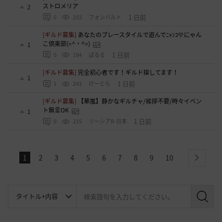
ストロメリア
2
1 日前
0
233
フォンバルト
[ギルド募集]
あなたのプレースタイルで遊んでﾆｬﾝｺ💛にゃん
こ倶楽部(=^・^=)
1
1 日前
0
194
ぱるる
[ギルド募集]
完全初心者です！ギルド探してます！
1
1 日前
1
243
けーとら
[ギルド募集]
【華嵐】静かなギルチャ/挨拶不要/時々イベン
ト無言OK
1
1 日前
0
215
リーシアR-日本
1
2
3
4
5
6
7
8
9
10
next
検
索