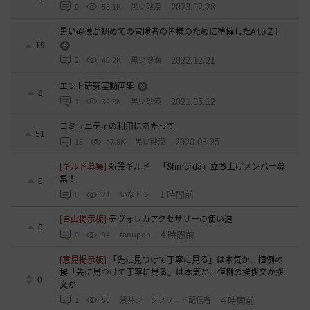
2023.02.28
0
53.1K
黒い砂漠
黒い砂漠が初めての冒険者の皆様のために準備したA to Z！
19
2022.12.21
2
43.2K
黒い砂漠
エント研究室動画集
8
2021.05.12
1
32.3K
黒い砂漠
コミュニティの利用にあたって
51
2020.03.25
18
47.8K
黒い砂漠
[ギルド募集]
新設ギルド 「Shmurda」立ち上げメンバー募
集！
0
1 時間前
0
21
いなドン
[自由掲示板]
デヴォレカアクセサリーの使い道
0
4 時間前
0
94
tanupon
[意見掲示板]
「先に見つけて丁寧に見る」は本気か、恒例の
挨「先に見つけて丁寧に見る」は本気か、恒例の挨拶文か拶
0
文か
4 時間前
1
56
浅井ジークフリード配信者