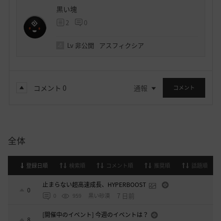
黒い塊
2
0
Lv
非公開
アスフィクシア
コメント
0
通報
コメント
全体
登録日順
検索順
コメント順
推奨順
話題順
止まらない超高速成長、HYPERBOOST
0
7 日前
0
959
黒い砂漠
[開催中のイベント] 今週のイベントは？
8