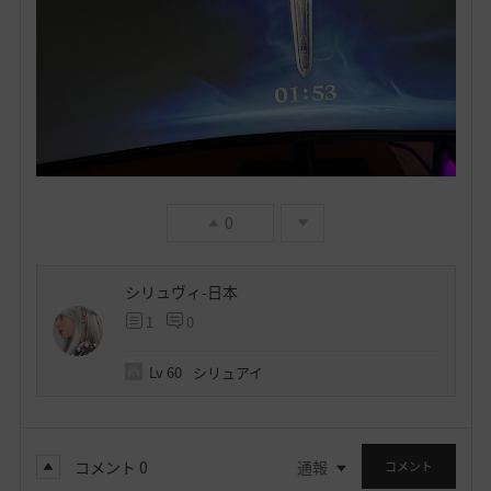
0
シリュヴィ-日本
1
0
Lv
60
シリュアイ
コメント
0
通報
コメント