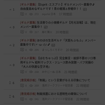
[ギルド募集]
【Esprit -エスプリ-】ギルドメンバー募集中🎵
自由度高めなギルドです！青の戦場⚓参戦中！！
1
17 時間前
0
272
aquria-日本
[ギルド募集]
生活寄りの小規模ギルド【月光浴場】は、現在
メンバー募集中！
0
20 時間前
0
317
柳と篝火
[ギルド募集]
ほのぼの生活ギルド「天狐もふもふ」メンバー
募集中です(〃･ω･ﾉ)ﾉ 💕
2
20 時間前
0
295
まっしろくろすけ
[ギルド募集]
【はむちゃっぷ】完全無言・挨拶不要のソロ専
用ギルド🐾 給料マックス・ジュース飲み放題・バフ完備の
0
「大人の快適な空き地」
21 時間前
0
268
おやじーぬ-日本
[意見掲示板]
「制裁」という言葉が与える印象について
6
21 時間前
0
268
浅井ジークフリード配信者
[意見掲示板]
制裁措置における透明性の確保について
6
22 時間前
0
241
浅井ジークフリード配信者