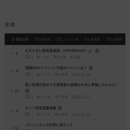
全体
登録日順
検索順
コメント順
推奨順
話題順
止まらない超高速成長、HYPERBOOST
0
9 日前
0
1.1K
黒い砂漠
[開催中のイベント] 今週のイベントは？
8
2023.02.28
0
53.1K
黒い砂漠
黒い砂漠が初めての冒険者の皆様のために準備したA to Z！
19
2022.12.21
2
43.3K
黒い砂漠
エント研究室動画集
8
2021.05.12
1
32.4K
黒い砂漠
コミュニティの利用にあたって
51