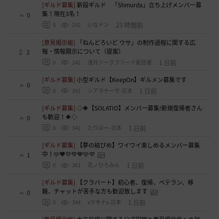
[ギルド募集]
新設ギルド 「Shmurda」立ち上げメンバー募
集！現在3名！
0
23 時間前
0
292
いなドン
[意見掲示板]
「ねんどろいど ウサ」の制作過程に関する広
報・情報開示について（提案）
2
1 日前
0
242
浅井ジークフリード配信者
[ギルド募集]
小型ギルド【KeepOn】ギルメン募集です
0
1 日前
0
391
シアラナーザ-日本
[ギルド募集]
◇🔶【SOLATIO】メンバー募集!新規復帰者さん
も歓迎！🔶◇
0
1 日前
0
341
たりほー-日本
[ギルド募集]
【夢の結びめ】ワイワイ楽しめるメンバー募集
中！🩷🧡💛💚💙🩵💜
1
1 日前
0
361
花ノひろみん
[ギルド募集]
【クラバート】初心者、復帰、ベテラン、移
籍、チャットが苦手な方も歓迎致します
0
1 日前
0
344
xマキナx-日本