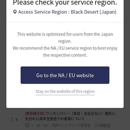
Please check your service region.
[ギルド募集]
新設生活系ギルド「OneRoom」創設メンバー
大募集！！
0
Access Service Region : Black Desert (Japan)
4 時間前
0
80
ハッピーエンド
[ギルド募集]
【TrueWinter】ギルドメンバー募集
1
6 時間前
0
75
倉葉
This website is optimized for users from the Japan
region.
[ギルド募集]
Ermitageギルメン募集！やりたいことをやって
楽しくゲームライフ！
We recommend the NA / EU service region to best enjoy
0
7 時間前
0
65
swordEX
the respective content.
[ギルド募集]
ギルチャ完全無言推奨・ソロ向けギルド「スト
レイキャッツ」メンバー募集（ギルドボス有・スキル目当て
0
Go to the NA / EU website
◎）
8 時間前
0
88
くろいばら
Stay on the website of this region
[自由掲示板]
【二次創作】顎顎たる檻・第三幕 ―野生のバ
グ、あるいは最弱の検証―
1
12 時間前
0
171
浅井ジークフリード配信者
[意見掲示板]
ワンカンパニー（本社・支社はない）理念と、
先日の11周年生放送での表現について
5
15 時間前
0
226
浅井ジークフリード配信者