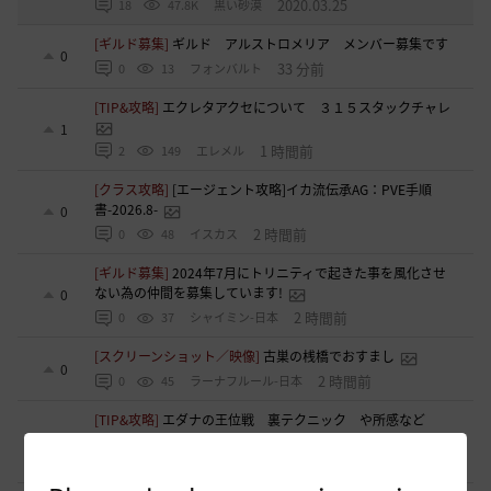
2020.03.25
18
47.8K
黒い砂漠
[ギルド募集]
ギルド アルストロメリア メンバー募集です
0
33 分前
0
13
フォンバルト
[TIP&攻略]
エクレタアクセについて ３１５スタックチャレ
1
1 時間前
2
149
エレメル
[クラス攻略]
[エージェント攻略]イカ流伝承AG：PVE手順
書-2026.8-
0
2 時間前
0
48
イスカス
[ギルド募集]
2024年7月にトリニティで起きた事を風化させ
ない為の仲間を募集しています!
0
2 時間前
0
37
シャイミン-日本
[スクリーンショット／映像]
古巣の桟橋でおすまし
0
2 時間前
0
45
ラーナフルール-日本
[TIP&攻略]
エダナの王位戦 裏テクニック や所感など
7
4 時間前
0
340
エレメル