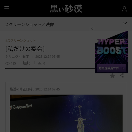
全
体
スクリーンショット／映像
#スクリーンショット
[私だけの宴会]
シリュヴィ-日本
2025.12.14 07:45
415
0
0
共有する
お
気
最近の修正日時 :
2025.12.14 07:45
に
入
り