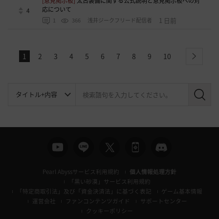
[意見掲示板]
太古装備に関する公式説明と意見掲示板への対
応について
4
1 日前
1
366
浅井ジークフリード配信者
1
2
3
4
5
6
7
8
9
10
next
検
索
Pearl Abyssサービス利用規約
個人情報処理方針
「黒い砂漠」サービス利用規約
「特定商取引法」及び「資金決済法」に基づく表記
ゲーム基本情報
運営会社
ファンコンテンツガイド
サポートセンター
クッキーポリシー