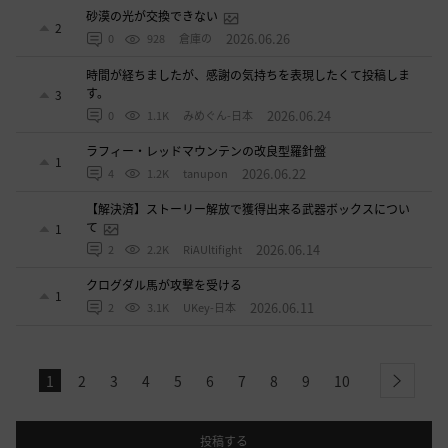
砂漠の光が交換できない
2
2026.06.26
0
928
倉庫の
時間が経ちましたが、感謝の気持ちを表現したくて投稿しま
す。
3
2026.06.24
0
1.1K
みめぐん-日本
ラフィー・レッドマウンテンの改良型羅針盤
1
2026.06.22
4
1.2K
tanupon
【解決済】ストーリー解放で獲得出来る武器ボックスについ
て
1
2026.06.14
2
2.2K
RiAUltifight
クログダル馬が攻撃を受ける
1
2026.06.11
2
3.1K
UKey-日本
1
2
3
4
5
6
7
8
9
10
next
投稿する