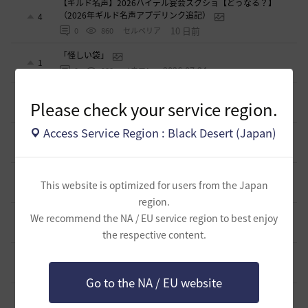
【ギルド名声】2026ハイデル宴会スクショ【どうなる？】
（2026年ギルド名声アプデリンク追記）
4
10 日前
0
860
セルベリア
「怪しい袋」
1
2026.07.24
0
988
ノウワン
波に乗って流れ着いた宝の地図の場所
2
Please check your service region.
2026.07.24
2
901
倉庫の
Access Service Region : Black Desert (Japan)
週間イベントについて
1
2026.07.24
1
774
マサ
ベテラン＆ルーキー クーポン配布
0
This website is optimized for users from the Japan
2026.07.24
0
748
飛鳥雨音
region.
ドーサやソーサレスの無敵踊りについて
We recommend the NA / EU service region to best enjoy
3
2026.07.23
0
823
無敵で踊り狂う女
the respective content.
立ち聞きについて
0
2026.07.23
2
873
マサ
Go to the NA / EU website
ワロタwwww
0