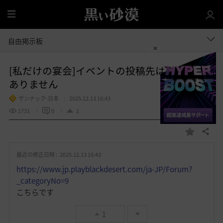
全
体
自由掲示板
[私だけの宴会]イベントの投稿先はここでは
ありません
ザンナック-日本
2025.12.13 16:43
1731
0
1
共有する
お
気
最近の修正日時 :
2025.12.13 16:43
に
入
https://www.jp.playblackdesert.com/ja-JP/Forum?
り
_categoryNo=9
こちらです
1