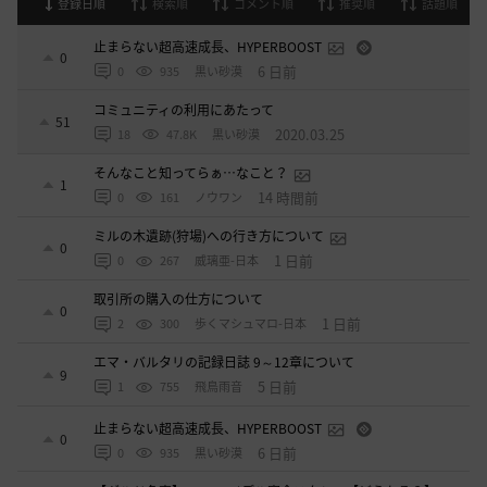
登録日順
検索順
コメント順
推奨順
話題順
止まらない超高速成長、HYPERBOOST
0
6 日前
0
935
黒い砂漠
コミュニティの利用にあたって
51
2020.03.25
18
47.8K
黒い砂漠
そんなこと知ってらぁ…なこと？
1
14 時間前
0
161
ノウワン
ミルの木遺跡(狩場)への行き方について
0
1 日前
0
267
威璃亜-日本
取引所の購入の仕方について
0
1 日前
2
300
歩くマシュマロ-日本
エマ・バルタリの記録日誌 9～12章について
9
5 日前
1
755
飛鳥雨音
止まらない超高速成長、HYPERBOOST
0
6 日前
0
935
黒い砂漠