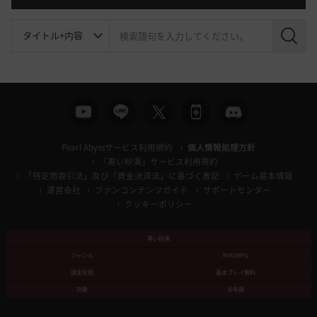
検
索
Pearl Abyssサービス利用規約
個人情報処理方針
「黒い砂漠」サービス利用規約
「特定商取引法」及び「資金決済法」に基づく表記
ゲーム基本情報
運営会社
ファンコンテンツガイド
サポートセンター
クッキーポリシー
黒い砂漠
ジャンル
MMORPG
課金形態
基本プレイ無料
対象
全年齢