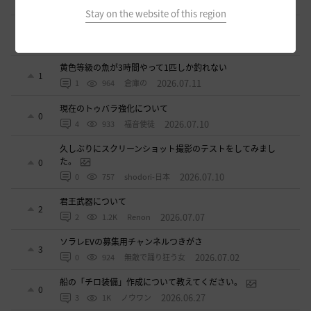
2026.07.15
0
1.1K
ジークちゃん-日本
Stay on the website of this region
ベテラン募集
2
2026.07.11
2
878
sunanana
黄色等級の魚が3時間やって1匹しか釣れない
1
2026.07.11
1
964
倉庫の
現在のトゥバラ強化について
0
2026.07.10
4
933
福音使徒
久しぶりにスクリーンショット撮影のテストをしてみまし
た。
0
2026.07.10
0
757
shodori-日本
君王武器について
2
2026.07.07
2
1.2K
Renon
ソラレEVの募集用チャンネルつきがさ
3
2026.07.02
0
924
無敵で踊り狂う女
船の「チロ装備」作成について教えてください。
0
2026.06.27
3
1K
ノウワン