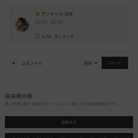
ザンナック-日本
134
697
Lv
62
ザンナック
コメント
0
通報
コメント
自由掲示板
黒い砂漠に関する様々なテーマについて話し合える自由掲示板です。
投稿する