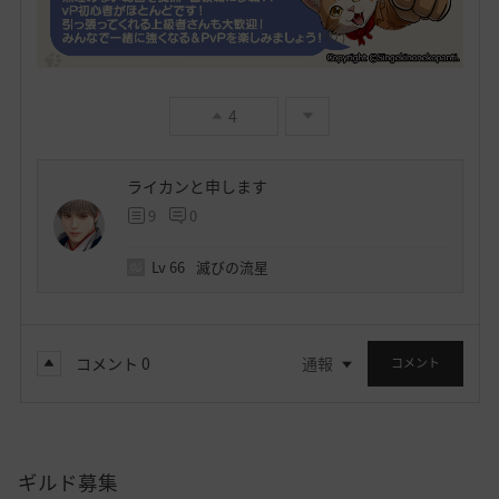
4
ライカンと申します
9
0
Lv
66
滅びの流星
コメント
0
通報
コメント
ギルド募集