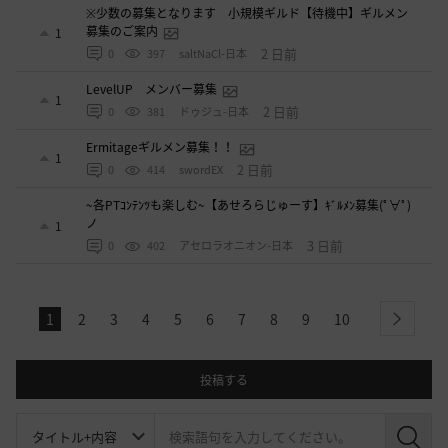
※少数の募集となります 小規模ギルド【待機中】ギルメン
募集のご案内
1
2 日前
0
397
saltNaCl-日本
LevelUP メンバー募集
1
2 日前
0
381
ドゥジュ-日本
Ermitageギルメン募集！！
1
2 日前
0
414
swordEX
~各PTｺﾝﾃﾝﾂも楽しむ~【あせろらじゅーす】ｷﾞﾙﾒﾝ募集(ﾟ∀ﾟ)
ノ
1
3 日前
0
402
アセロラオニオン-日本
1
2
3
4
5
6
7
8
9
10
next
投稿する
検