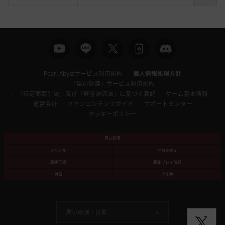
索
Pearl Abyssサービス利用規約
個人情報処理方針
「黒い砂漠」サービス利用規約
「特定商取引法」及び「資金決済法」に基づく表記
ゲーム基本情報
運営会社
ファンコンテンツガイド
サポートセンター
クッキーポリシー
黒い砂漠
ジャンル
MMORPG
課金形態
基本プレイ無料
対象
全年齢
黒い砂漠 -
日本