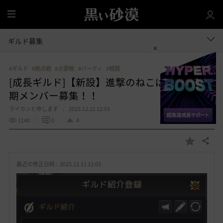
全
体
ギルド募集
#ギルド
#拠点戦
#占領戦
#パーティ
#戦闘
[成長ギルド]【新設】進撃のねこぱんち 初
期メンバー募集！！
ライカンと申します
2025.12.11 12:03
1140
0
4
共有する
お
気
最近の修正日時 :
2025.12.11 12:03
に
入
り