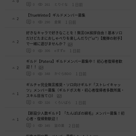
0
1 日前
0
261
とりぐな
【TrueWinter】ギルドメンバー募集
2
1 日前
0
290
倉葉
好きなキャラで好きなことを！無言OK挨拶自由！基本ソロ
だけどたまにおしゃべりを楽しんだり(*'ω'*)【魔弾の射手】
2
で一緒に遊びませんか？
1 日前
0
306
oすずo
ギルド【Patera】ギルドメンバー募集中！ 初心者復帰者歓
迎！！
2
1 日前
0
348
かぐらBDO
ギルチャ完全無言推奨・ソロ向けギルド「ストレイキャッ
ツ」メンバー募集（ギルドボス有・初心者復帰者多数所属・
1
スキル目当て◎）
1 日前
0
326
くろいばら
【新設少人数ギルド】「たんぽぽの綿毛」メンバー募集！初
心者・復帰勢歓迎！
1
2 日前
0
345
鼠の巣