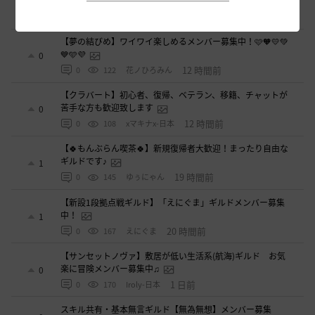
🔶◇
0
12 時間前
0
118
たりほー-日本
【夢の結びめ】ワイワイ楽しめるメンバー募集中！🩷🧡💛💚
💙🩵💜
0
12 時間前
0
122
花ノひろみん
【クラバート】初心者、復帰、ベテラン、移籍、チャットが
苦手な方も歓迎致します
0
12 時間前
0
108
xマキナx-日本
【🍀もんぶらん喫茶🍀】新規復帰者大歓迎！まったり自由な
ギルドです♪
1
19 時間前
0
145
ゆぅにゃん
【新設1段拠点戦ギルド】「えにぐま」ギルドメンバー募集
中！
1
20 時間前
0
167
えにぐま
【サンセットノヴァ】敷居が低い生活系(航海)ギルド お気
楽に冒険メンバー募集中♫
0
1 日前
0
170
Iroly-日本
スキル共有・基本無言ギルド【無為無想】メンバー募集