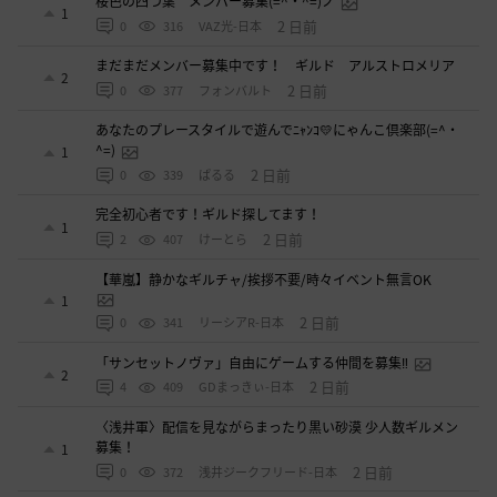
桜色の四つ葉 メンバー募集(=^・^=)ノ
1
2 日前
0
316
VAZ光-日本
まだまだメンバー募集中です！ ギルド アルストロメリア
2
2 日前
0
377
フォンバルト
あなたのプレースタイルで遊んでﾆｬﾝｺ💛にゃんこ倶楽部(=^・
^=)
1
2 日前
0
339
ぱるる
完全初心者です！ギルド探してます！
1
2 日前
2
407
けーとら
【華嵐】静かなギルチャ/挨拶不要/時々イベント無言OK
1
2 日前
0
341
リーシアR-日本
「サンセットノヴァ」自由にゲームする仲間を募集‼️
2
2 日前
4
409
GDまっきぃ-日本
〈浅井軍〉配信を見ながらまったり黒い砂漠 少人数ギルメン
募集！
1
2 日前
0
372
浅井ジークフリード-日本