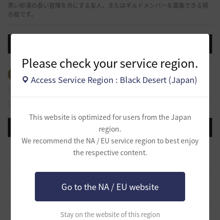
黒い砂漠の長い冒険を共にする友人、またはギルドメンバーを募集できる掲
示板です。
投稿する
Please check your service region.
全体のタグを見る
#生活
#ギルド
#パーティ
Access Service Region : Black Desert (Japan)
#拠点戦
#占領戦
#戦闘
#ギルドリーグ
#航海
#冒険
This website is optimized for users from the Japan
登録日順
検索順
コメント順
推奨順
話題順
region.
We recommend the NA / EU service region to best enjoy
新設ギルド 「Shmurda」立ち上げメンバー募集！現在3
the respective content.
名！
0
2 時間前
0
46
いなドン
小型ギルド【KeepOn】ギルメン募集です
Go to the NA / EU website
0
12 時間前
0
147
シアラナーザ-日本
◇🔶【SOLATIO】メンバー募集!新規復帰者さんも歓迎！
Stay on the website of this region