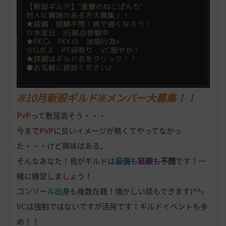
※10月新設ギルド※メンバー大募集！！
PvP
って敷居高そう・・・
今まで
PvP
に良いイメージが無くてやってなかっ
た・・・けど興味はある。
そんなあなた！我がギルドは
装備
も
経験
も
不問
です！一
緒に練習しましょう！
コンソール出身
も複数在籍！懐かしい話もできます(^^♪
VCは強制ではないですが活発です！ギルドイベントも多
め！！