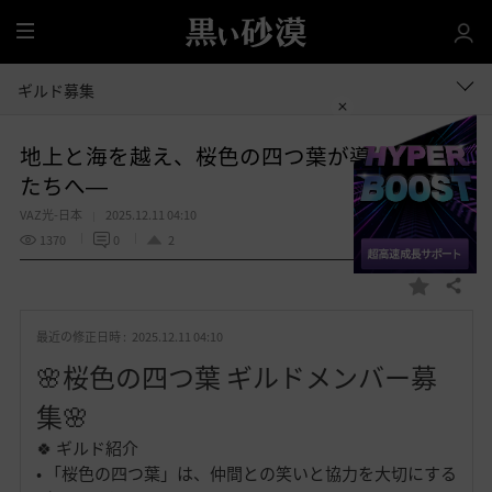
全
体
ギルド募集
地上と海を越え、桜色の四つ葉が導く冒険者
たちへ―
VAZ光-日本
2025.12.11 04:10
1370
0
2
共有する
お
気
最近の修正日時 :
2025.12.11 04:10
に
入
🌸桜色の四つ葉 ギルドメンバー募
り
集🌸
🍀 ギルド紹介
• 「桜色の四つ葉」は、仲間との笑いと協力を大切にする