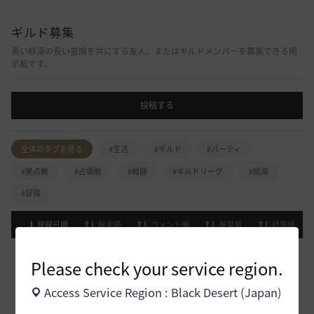
ギルド募集
黒い砂漠の長い冒険を共にする友人、またはギルドメンバーを募集できる掲
示板です。
投稿する
全体のタグを見る
#生活
#ギルド
#パーティ
#拠点戦
#占領戦
#戦闘
#ギルドリーグ
#航海
#冒険
登録日順
検索順
コメント順
推奨順
話題順
新設ギルド 「Shmurda」立ち上げメンバー募集！現在3
Please check your service region.
名！
0
47 分前
0
18
いなドン
Access Service Region : Black Desert (Japan)
小型ギルド【KeepOn】ギルメン募集です
0