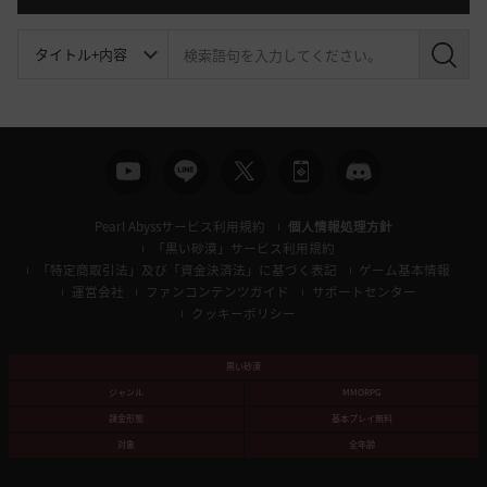
検
索
Pearl Abyssサービス利用規約
個人情報処理方針
「黒い砂漠」サービス利用規約
「特定商取引法」及び「資金決済法」に基づく表記
ゲーム基本情報
運営会社
ファンコンテンツガイド
サポートセンター
クッキーポリシー
黒い砂漠
ジャンル
MMORPG
課金形態
基本プレイ無料
対象
全年齢