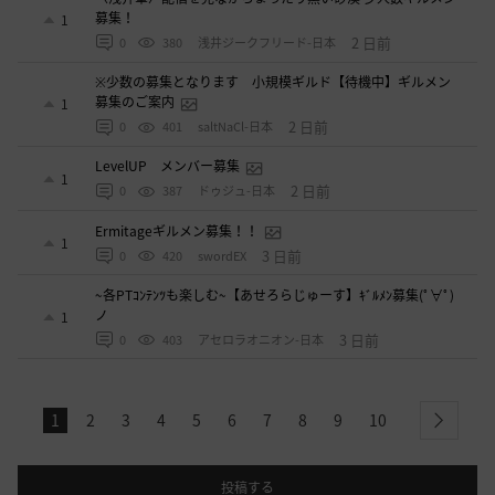
募集！
1
2 日前
0
380
浅井ジークフリード-日本
※少数の募集となります 小規模ギルド【待機中】ギルメン
募集のご案内
1
2 日前
0
401
saltNaCl-日本
LevelUP メンバー募集
1
2 日前
0
387
ドゥジュ-日本
Ermitageギルメン募集！！
1
3 日前
0
420
swordEX
~各PTｺﾝﾃﾝﾂも楽しむ~【あせろらじゅーす】ｷﾞﾙﾒﾝ募集(ﾟ∀ﾟ)
ノ
1
3 日前
0
403
アセロラオニオン-日本
1
2
3
4
5
6
7
8
9
10
next
投稿する