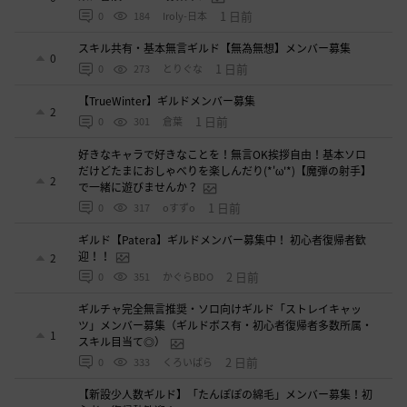
1 日前
0
184
Iroly-日本
スキル共有・基本無言ギルド【無為無想】メンバー募集
0
1 日前
0
273
とりぐな
【TrueWinter】ギルドメンバー募集
2
1 日前
0
301
倉葉
好きなキャラで好きなことを！無言OK挨拶自由！基本ソロ
だけどたまにおしゃべりを楽しんだり(*'ω'*)【魔弾の射手】
2
で一緒に遊びませんか？
1 日前
0
317
oすずo
ギルド【Patera】ギルドメンバー募集中！ 初心者復帰者歓
迎！！
2
2 日前
0
351
かぐらBDO
ギルチャ完全無言推奨・ソロ向けギルド「ストレイキャッ
ツ」メンバー募集（ギルドボス有・初心者復帰者多数所属・
1
スキル目当て◎）
2 日前
0
333
くろいばら
【新設少人数ギルド】「たんぽぽの綿毛」メンバー募集！初