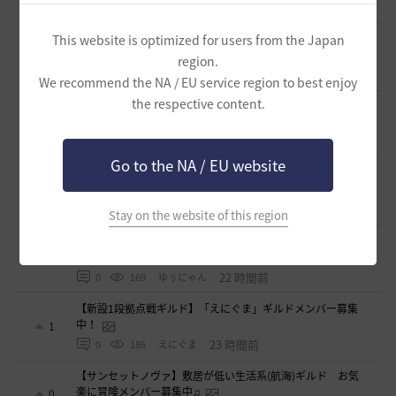
14 時間前
0
174
シアラナーザ-日本
◇🔶【SOLATIO】メンバー募集!新規復帰者さんも歓迎！
This website is optimized for users from the Japan
🔶◇
0
region.
14 時間前
0
139
たりほー-日本
We recommend the NA / EU service region to best enjoy
the respective content.
【夢の結びめ】ワイワイ楽しめるメンバー募集中！🩷🧡💛💚
💙🩵💜
0
15 時間前
0
143
花ノひろみん
Go to the NA / EU website
【クラバート】初心者、復帰、ベテラン、移籍、チャットが
苦手な方も歓迎致します
0
15 時間前
0
131
xマキナx-日本
Stay on the website of this region
【🍀もんぶらん喫茶🍀】新規復帰者大歓迎！まったり自由な
ギルドです♪
1
22 時間前
0
169
ゆぅにゃん
【新設1段拠点戦ギルド】「えにぐま」ギルドメンバー募集
中！
1
23 時間前
0
186
えにぐま
【サンセットノヴァ】敷居が低い生活系(航海)ギルド お気
楽に冒険メンバー募集中♫
0