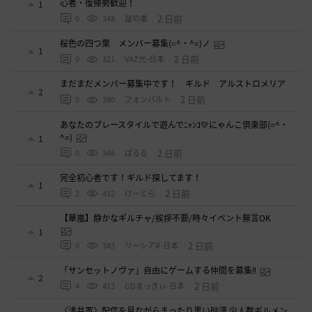
心者・復帰勢歓迎！
1
2 日前
0
348
鼠の巣
桜色の四つ葉 メンバー募集(=^・^=)ノ
1
2 日前
0
321
VAZ光-日本
まだまだメンバー募集中です！ ギルド アルストロメリア
2
2 日前
0
380
フォンバルト
あなたのプレースタイルで遊んでﾆｬﾝｺ💛にゃんこ倶楽部(=^・
^=)
1
2 日前
0
346
ぱるる
完全初心者です！ギルド探してます！
1
2 日前
2
412
けーとら
【華嵐】静かなギルチャ/挨拶不要/時々イベント無言OK
1
2 日前
0
343
リーシアR-日本
「サンセットノヴァ」自由にゲームする仲間を募集‼️
2
2 日前
4
413
GDまっきぃ-日本
〈浅井軍〉配信を見ながらまったり黒い砂漠 少人数ギルメン