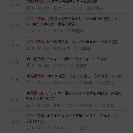
[TIP&攻略]
初心者向け労働者システムの基礎
10
22 時間前
0
212
ザンナック-日本
[ギルド募集]
【新設少人数ギルド】「たんぽぽの綿毛」メン
バー募集！初心者・復帰勢歓迎！
1
22 時間前
0
151
鼠の巣
[ギルド募集]
桜色の四つ葉 メンバー募集(=^・^=)ノ
1
22 時間前
0
125
VAZ光-日本
[自由掲示板]
そんなこと知ってらぁ…なこと？
1
22 時間前
0
216
ノウワン
[意見掲示板]
PKへの処罰、ちょっと厳しくなりすぎてないか
4
22 時間前
2
182
浅井ジークフリード配信者
[意見掲示板]
プレイヤー間トラブルへの対応がBAN一辺倒で
あることについて
1
23 時間前
1
152
浅井ジークフリード配信者
[ギルド募集]
まだまだメンバー募集中です！ ギルド アル
ストロメリア
2
1 日前
0
169
フォンバルト