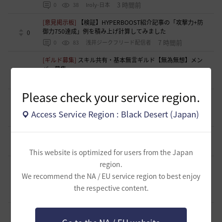
3 時間前
0
38
Iroly-日本
[意見掲示板]
【検証】HYPERBOOST紹介記事の「攻撃力+防
御力750達成」例を積み上げ計算してみました
0
7 時間前
0
83
浅井ジークフリード配信者
[ギルド募集]
スキル共有・基本無言ギルド【無為無想】メン
バー募集
0
8 時間前
0
86
とりぐな
Please check your service region.
[意見掲示板]
フィードバック構造そのものへの懸念（サイレ
ント離脱と可視化の限界について）
1
Access Service Region : Black Desert (Japan)
10 時間前
1
111
浅井ジークフリード配信者
[ギルド募集]
【TrueWinter】ギルドメンバー募集
2
15 時間前
0
109
倉葉
This website is optimized for users from the Japan
region.
[ギルド募集]
好きなキャラで好きなことを！無言OK挨拶自
由！基本ソロだけどたまにおしゃべりを楽しんだり(*'ω'*)
We recommend the NA / EU service region to best enjoy
1
【魔弾の射手】で一緒に遊びませんか？
the respective content.
15 時間前
0
125
oすずo
[ギルド募集]
ギルド【Patera】ギルドメンバー募集中！ 初心
者復帰者歓迎！！
1