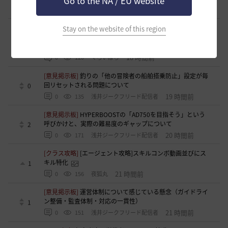
Go to the NA / EU website
18 時間前
0
160
かぐらBDO
[ギルド募集]
ギルチャ完全無言推奨・ソロ向けギルド「スト
Stay on the website of this region
レイキャッツ」メンバー募集（ギルドボス有・初心者復帰者
1
多数所属・スキル目当て◎）
18 時間前
0
120
くろいばら
[意見掲示板]
釣りの「他の冒険者の船舶搭乗防止」設定が毎
回リセットされる問題について
0
19 時間前
0
135
浅井ジークフリード配信者
[意見掲示板]
HYPERBOOSTの「AD750を目指そう」という
呼びかけと、実際の難易度のギャップについて
2
20 時間前
0
171
浅井ジークフリード配信者
[クラス攻略]
[エージェント攻略]スキルコンボ動画並びにス
キル特化
1
21 時間前
0
156
夜狐丸
[意見掲示板]
運営体制について感じている懸念（ガイドライ
ン整備・監査体制・対応の一貫性）
1
21 時間前
0
151
浅井ジークフリード配信者