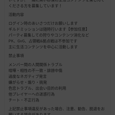
くださる方を募集しています！
活動内容
ログイン時のあいさつだけお願いします
ギルドミッションは随時行います【参加任意】
パーティ募集しての狩りやコンテンツ消化など
PK、GvG、占領戦&拠点戦は不参加です
主に生活コンテンツを中心に活動します
禁止事項
メンバー間の人間関係トラブル
喧嘩・相性の不一致・誹謗中傷
過度なネガティブ発言
嫌がらせ・煽り・挑発
色恋トラブル、出会い目的の利用
他プレイヤーへの迷惑行為
チート・不正行為
上記禁止事項違反があった場合、注意、勧告、脱退をお
願いする場合があります