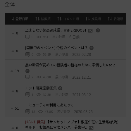
全体
登録日順
検索順
コメント順
推奨順
話題順
止まらない超高速成長、HYPERBOOST
0
6 日前
0
951
黒い砂漠
[開催中のイベント] 今週のイベントは？
8
2023.02.28
0
53.1K
黒い砂漠
黒い砂漠が初めての冒険者の皆様のために準備したA to Z！
19
2022.12.21
2
43.2K
黒い砂漠
エント研究室動画集
8
2021.05.12
1
32.3K
黒い砂漠
コミュニティの利用にあたって
51
2020.03.25
18
47.8K
黒い砂漠
[ギルド募集]
【サンセットノヴァ】敷居が低い生活系(航海)
ギルド お気楽に冒険メンバー募集中♫
0