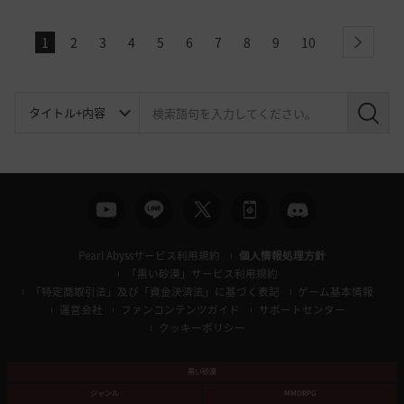
1
2
3
4
5
6
7
8
9
10
next
検
索
Pearl Abyssサービス利用規約
個人情報処理方針
「黒い砂漠」サービス利用規約
「特定商取引法」及び「資金決済法」に基づく表記
ゲーム基本情報
運営会社
ファンコンテンツガイド
サポートセンター
クッキーポリシー
黒い砂漠
ジャンル
MMORPG