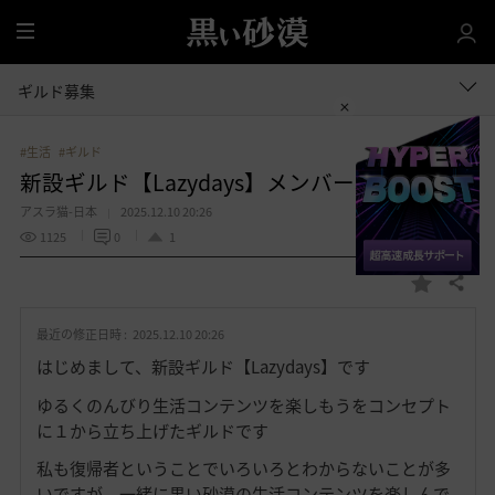
全
体
ギルド募集
#生活
#ギルド
新設ギルド【Lazydays】メンバー募集
アスラ猫-日本
2025.12.10 20:26
1125
0
1
共有する
お
気
最近の修正日時 :
2025.12.10 20:26
に
入
はじめまして、新設ギルド【Lazydays】です
り
ゆるくのんびり生活コンテンツを楽しもうをコンセプト
に１から立ち上げたギルドです
私も復帰者ということでいろいろとわからないことが多
いですが、一緒に黒い砂漠の生活コンテンツを楽しんで