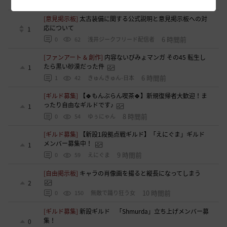
1 時間前
0
16
xマキナx-日本
[意見掲示板]
太古装備に関する公式説明と意見掲示板への対
応について
1
6 時間前
0
62
浅井ジークフリード配信者
[ファンアート & 創作]
内容ないびみょマンガ その45 転生し
たら黒い砂漠だった件
1
6 時間前
1
42
きゅんきゅん-日本
[ギルド募集]
【🍀もんぶらん喫茶🍀】新規復帰者大歓迎！ま
ったり自由なギルドです♪
1
8 時間前
0
54
ゆぅにゃん
[ギルド募集]
【新設1段拠点戦ギルド】「えにぐま」ギルド
メンバー募集中！
1
9 時間前
0
59
えにぐま
[自由掲示板]
キャラの肖像画を撮ると縦長になってしまう
2
10 時間前
0
150
無敵で踊り狂う女
[ギルド募集]
新設ギルド 「Shmurda」立ち上げメンバー募
集！
0