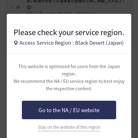
黒い砂漠が初めての冒険者の皆様のために準備したA to Z！
19
2022.12.21
2
43.2K
黒い砂漠
エント研究室動画集
8
Please check your service region.
2021.05.12
1
32.3K
黒い砂漠
Access Service Region : Black Desert (Japan)
コミュニティの利用にあたって
51
2020.03.25
18
47.8K
黒い砂漠
[ギルド募集]
小型ギルド【KeepOn】ギルメン募集です
0
This website is optimized for users from the Japan
1 時間前
0
25
シアラナーザ-日本
region.
[ギルド募集]
◇🔶【SOLATIO】メンバー募集!新規復帰者さん
We recommend the NA / EU service region to best enjoy
も歓迎！🔶◇
0
the respective content.
1 時間前
0
11
たりほー-日本
[ギルド募集]
【夢の結びめ】ワイワイ楽しめるメンバー募集
中！🩷🧡💛💚💙🩵💜
0
Go to the NA / EU website
1 時間前
0
18
花ノひろみん
[ギルド募集]
【クラバート】初心者、復帰、ベテラン、移
Stay on the website of this region
籍、チャットが苦手な方も歓迎致します
0