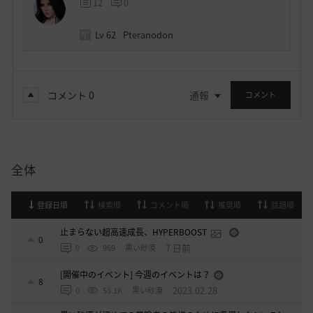
12
0
Lv
62
Pteranodon
コメント
0
通報
コメント
全体
登録日順
検索順
コメント順
推奨順
話題順
止まらない超高速成長、HYPERBOOST
0
7 日前
0
969
黒い砂漠
[開催中のイベント] 今週のイベントは？
8
2023.02.28
0
53.1K
黒い砂漠