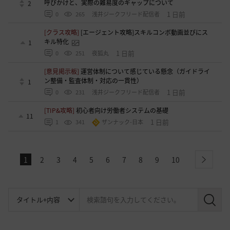
呼びかけと、実際の難易度のギャップについて
2
1 日前
0
265
浅井ジークフリード配信者
[クラス攻略]
[エージェント攻略]スキルコンボ動画並びにス
キル特化
1
1 日前
0
251
夜狐丸
[意見掲示板]
運営体制について感じている懸念（ガイドライ
ン整備・監査体制・対応の一貫性）
1
1 日前
0
231
浅井ジークフリード配信者
[TIP&攻略]
初心者向け労働者システムの基礎
11
1 日前
1
341
ザンナック-日本
1
2
3
4
5
6
7
8
9
10
next
検
索