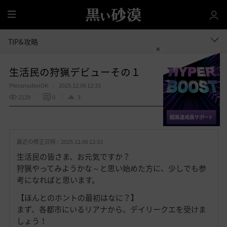
全
体
TIP&攻略
生活民の狩猟デビューその１
PteranodonOK
2025.12.06 12:33
2129
0
3
共有する
お
気
最近の修正日時 :
2025.12.06 12:33
に
入
生活民の皆さま、お元気ですか？
り
狩猟やってみようかな～と思い始めた方に、少しでも参
考になればと思います。
【ほんとのホントの最初はなに？】
まず、各都市にいるリアナから、デイリークエを受けま
しょう！