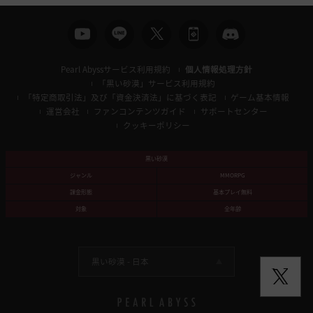
Pearl Abyssサービス利用規約
個人情報処理方針
「黒い砂漠」サービス利用規約
「特定商取引法」及び「資金決済法」に基づく表記
ゲーム基本情報
運営会社
ファンコンテンツガイド
サポートセンター
クッキーポリシー
黒い砂漠
ジャンル
MMORPG
課金形態
基本プレイ無料
対象
全年齢
黒い砂漠 -
日本