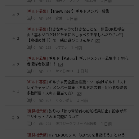
1 日前
1
185
浅井ジークフリード配信者
[ギルド募集]
【TrueWinter】ギルドメンバー募集
2
1 日前
0
244
倉葉
[ギルド募集]
好きなキャラで好きなことを！無言OK挨拶自
由！基本ソロだけどたまにおしゃべりを楽しんだり(*'ω'*)
2
【魔弾の射手】で一緒に遊びませんか？
1 日前
0
253
oすずo
[ギルド募集]
ギルド【Patera】ギルドメンバー募集中！ 初心
者復帰者歓迎！！
2
1 日前
0
303
かぐらBDO
[ギルド募集]
ギルチャ完全無言推奨・ソロ向けギルド「スト
レイキャッツ」メンバー募集（ギルドボス有・初心者復帰者
1
多数所属・スキル目当て◎）
1 日前
0
267
くろいばら
[意見掲示板]
釣りの「他の冒険者の船舶搭乗防止」設定が毎
回リセットされる問題について
0
1 日前
0
224
浅井ジークフリード配信者
[意見掲示板]
HYPERBOOSTの「AD750を目指そう」という