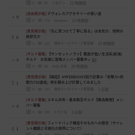
12 時間前
0
87
いなドン
[自由掲示板]
デヴォレカアクセサリーの使い道
0
15 時間前
0
176
tanupon
[意見掲示板]
「先に見つけて丁寧に見る」は本気か、恒例の
挨拶文か
0
15 時間前
1
112
浅井ジークフリード配信者
[ギルド募集]
【サンセットノヴァ】敷居が低い生活系(航海)
ギルド お気楽に冒険メンバー募集中♫
0
20 時間前
0
96
Iroly-日本
[意見掲示板]
【検証】HYPERBOOST紹介記事の「攻撃力+防
御力750達成」例を積み上げ計算してみました
1
1 日前
0
137
浅井ジークフリード配信者
[ギルド募集]
スキル共有・基本無言ギルド【無為無想】メン
バー募集
0
1 日前
0
186
とりぐな
[意見掲示板]
フィードバック構造そのものへの懸念（サイレ
ント離脱と可視化の限界について）
1