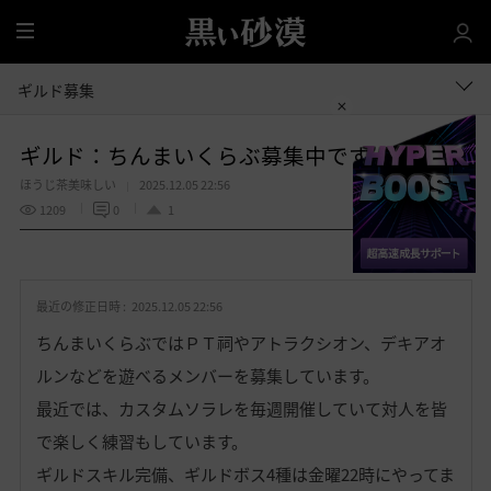
全
体
ギルド募集
ギルド：ちんまいくらぶ募集中です
ほうじ茶美味しい
2025.12.05 22:56
1209
0
1
共有する
お
気
最近の修正日時 :
2025.12.05 22:56
に
入
ちんまいくらぶではＰＴ祠やアトラクシオン、デキアオ
り
ルンなどを遊べるメンバーを募集しています。
最近では、カスタムソラレを毎週開催していて対人を皆
で楽しく練習もしています。
ギルドスキル完備、ギルドボス4種は金曜22時にやってま