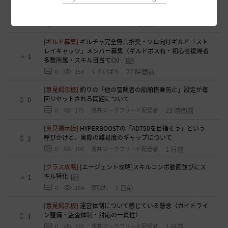
[ギルド募集]
ギルド【Patera】ギルドメンバー募集中！ 初心
者復帰者歓迎！！
1
22 時間前
0
208
かぐらBDO
[ギルド募集]
ギルチャ完全無言推奨・ソロ向けギルド「スト
レイキャッツ」メンバー募集（ギルドボス有・初心者復帰者
1
多数所属・スキル目当て◎）
22 時間前
0
153
くろいばら
[意見掲示板]
釣りの「他の冒険者の船舶搭乗防止」設定が毎
回リセットされる問題について
0
23 時間前
0
171
浅井ジークフリード配信者
[意見掲示板]
HYPERBOOSTの「AD750を目指そう」という
呼びかけと、実際の難易度のギャップについて
2
1 日前
0
196
浅井ジークフリード配信者
[クラス攻略]
[エージェント攻略]スキルコンボ動画並びにス
キル特化
1
1 日前
0
184
夜狐丸
[意見掲示板]
運営体制について感じている懸念（ガイドライ
ン整備・監査体制・対応の一貫性）
1
1 日前
0
176
浅井ジークフリード配信者