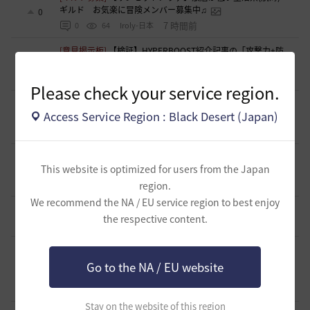
ギルド お気楽に冒険メンバー募集中♫
0
7 時間前
0
64
Iroly-日本
[意見掲示板]
【検証】HYPERBOOST紹介記事の「攻撃力+防
御力750達成」例を積み上げ計算してみました
0
11 時間前
0
97
浅井ジークフリード配信者
Please check your service region.
[ギルド募集]
スキル共有・基本無言ギルド【無為無想】メン
Access Service Region : Black Desert (Japan)
バー募集
0
12 時間前
0
117
とりぐな
[意見掲示板]
フィードバック構造そのものへの懸念（サイレ
ント離脱と可視化の限界について）
This website is optimized for users from the Japan
1
14 時間前
1
131
浅井ジークフリード配信者
region.
We recommend the NA / EU service region to best enjoy
[ギルド募集]
【TrueWinter】ギルドメンバー募集
2
the respective content.
19 時間前
0
143
倉葉
[ギルド募集]
好きなキャラで好きなことを！無言OK挨拶自
由！基本ソロだけどたまにおしゃべりを楽しんだり(*'ω'*)
Go to the NA / EU website
1
【魔弾の射手】で一緒に遊びませんか？
19 時間前
0
159
oすずo
Stay on the website of this region