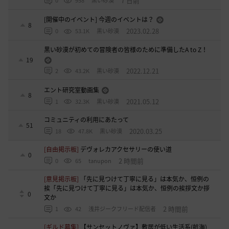
7 日前
0
958
黒い砂漠
[開催中のイベント] 今週のイベントは？
8
2023.02.28
0
53.1K
黒い砂漠
黒い砂漠が初めての冒険者の皆様のために準備したA to Z！
19
2022.12.21
2
43.2K
黒い砂漠
エント研究室動画集
8
2021.05.12
1
32.3K
黒い砂漠
コミュニティの利用にあたって
51
2020.03.25
18
47.8K
黒い砂漠
[自由掲示板]
デヴォレカアクセサリーの使い道
0
2 時間前
0
65
tanupon
[意見掲示板]
「先に見つけて丁寧に見る」は本気か、恒例の
挨「先に見つけて丁寧に見る」は本気か、恒例の挨拶文か拶
0
文か
2 時間前
1
42
浅井ジークフリード配信者
[ギルド募集]
【サンセットノヴァ】敷居が低い生活系(航海)