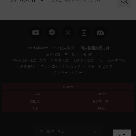
検
索
Pearl Abyssサービス利用規約
個人情報処理方針
「黒い砂漠」サービス利用規約
「特定商取引法」及び「資金決済法」に基づく表記
ゲーム基本情報
運営会社
ファンコンテンツガイド
サポートセンター
クッキーポリシー
黒い砂漠
ジャンル
MMORPG
課金形態
基本プレイ無料
対象
全年齢
黒い砂漠 -
日本