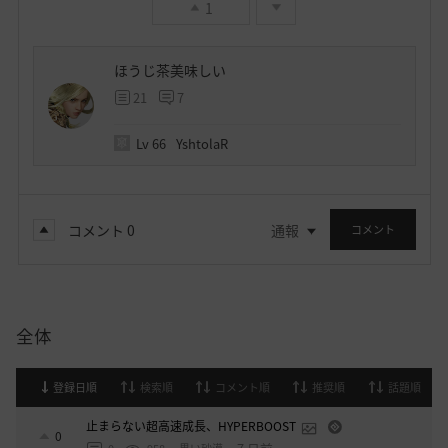
1
ほうじ茶美味しい
21
7
Lv
66
YshtolaR
コメント
0
通報
コメント
全体
登録日順
検索順
コメント順
推奨順
話題順
止まらない超高速成長、HYPERBOOST
0