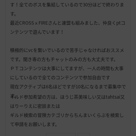
す！全てのボスを集結しているので30分ほどで終わりま
す。
最近CROSSⅹFIREさんと連盟も組みました、仲良くptコ
ンテンツで遊んでいます！
積極的にvcを繋いでいるので苦手じゃなければおススメ
です。聞き専の方もチャットのみの方も大丈夫です。
ＰＴコンテンツは大事にしてますが、一人の時間も大事
にしているので全てのコンテンツで参加自由です
現在アクティブは6名ほどですが10名になるまで募集中で
す。
ギルド参加希望の方は、ほうじ茶美味しい又はtahtsai又
はりーりえに密談または
ギルド検索の冒険カテゴリからちんまいくらぶを検索し
て申請をお願いします。