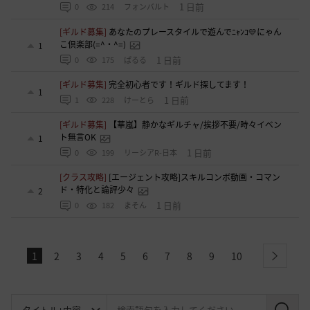
1 日前
0
214
フォンバルト
[ギルド募集]
あなたのプレースタイルで遊んでﾆｬﾝｺ💛にゃん
こ倶楽部(=^・^=)
1
1 日前
0
175
ぱるる
[ギルド募集]
完全初心者です！ギルド探してます！
1
1 日前
1
228
けーとら
[ギルド募集]
【華嵐】静かなギルチャ/挨拶不要/時々イベン
ト無言OK
1
1 日前
0
199
リーシアR-日本
[クラス攻略]
[エージェント攻略]スキルコンボ動画・コマン
ド・特化と論評少々
2
1 日前
0
182
まそん
1
2
3
4
5
6
7
8
9
10
next