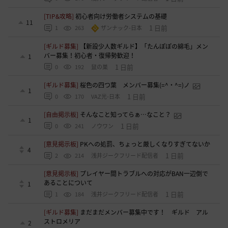
[TIP&攻略]
初心者向け労働者システムの基礎
11
1 日前
1
263
ザンナック-日本
[ギルド募集]
【新設少人数ギルド】「たんぽぽの綿毛」メン
バー募集！初心者・復帰勢歓迎！
1
1 日前
0
192
鼠の巣
[ギルド募集]
桜色の四つ葉 メンバー募集(=^・^=)ノ
1
1 日前
0
170
VAZ光-日本
[自由掲示板]
そんなこと知ってらぁ…なこと？
1
1 日前
0
241
ノウワン
[意見掲示板]
PKへの処罰、ちょっと厳しくなりすぎてないか
4
1 日前
2
214
浅井ジークフリード配信者
[意見掲示板]
プレイヤー間トラブルへの対応がBAN一辺倒で
あることについて
1
1 日前
1
184
浅井ジークフリード配信者
[ギルド募集]
まだまだメンバー募集中です！ ギルド アル
ストロメリア
2