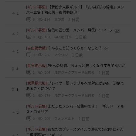
[ギルド募集]
【新設少人数ギルド】「たんぽぽの綿毛」メン
バー募集！初心者・復帰勢歓迎！
1
1 日前
0
184
鼠の巣
[ギルド募集]
桜色の四つ葉 メンバー募集(=^・^=)ノ
1
1 日前
0
163
VAZ光-日本
[自由掲示板]
そんなこと知ってらぁ…なこと？
1
1 日前
0
236
ノウワン
[意見掲示板]
PKへの処罰、ちょっと厳しくなりすぎてないか
4
1 日前
2
206
浅井ジークフリード配信者
[意見掲示板]
プレイヤー間トラブルへの対応がBAN一辺倒で
あることについて
1
1 日前
1
174
浅井ジークフリード配信者
[ギルド募集]
まだまだメンバー募集中です！ ギルド アル
ストロメリア
2
1 日前
0
209
フォンバルト
[ギルド募集]
あなたのプレースタイルで遊んでﾆｬﾝｺ💛にゃん
こ倶楽部(=^・^=)
1