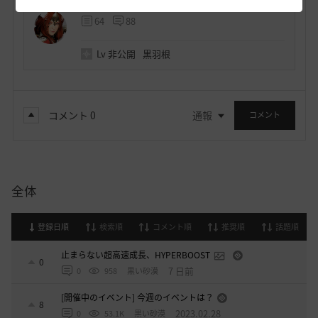
氷鏡
64
88
Lv
非公開
黒羽根
コメント
0
通報
コメント
全体
登録日順
検索順
コメント順
推奨順
話題順
止まらない超高速成長、HYPERBOOST
0
7 日前
0
958
黒い砂漠
[開催中のイベント] 今週のイベントは？
8
2023.02.28
0
53.1K
黒い砂漠