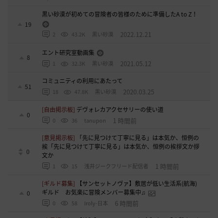
黒い砂漠が初めての冒険者の皆様のために準備したA to Z！
19
2022.12.21
2
43.2K
黒い砂漠
エント研究室動画集
8
2021.05.12
1
32.3K
黒い砂漠
コミュニティの利用にあたって
51
2020.03.25
18
47.8K
黒い砂漠
[自由掲示板]
デヴォレカアクセサリーの使い道
0
1 時間前
0
36
tanupon
[意見掲示板]
「先に見つけて丁寧に見る」は本気か、恒例の
挨「先に見つけて丁寧に見る」は本気か、恒例の挨拶文か拶
0
文か
1 時間前
1
15
浅井ジークフリード配信者
[ギルド募集]
【サンセットノヴァ】敷居が低い生活系(航海)
ギルド お気楽に冒険メンバー募集中♫
0
6 時間前
0
58
Iroly-日本