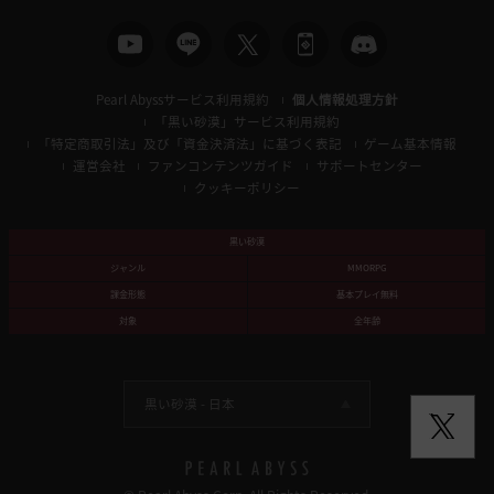
Pearl Abyssサービス利用規約
個人情報処理方針
「黒い砂漠」サービス利用規約
「特定商取引法」及び「資金決済法」に基づく表記
ゲーム基本情報
運営会社
ファンコンテンツガイド
サポートセンター
クッキーポリシー
黒い砂漠
ジャンル
MMORPG
課金形態
基本プレイ無料
対象
全年齢
黒い砂漠 -
日本