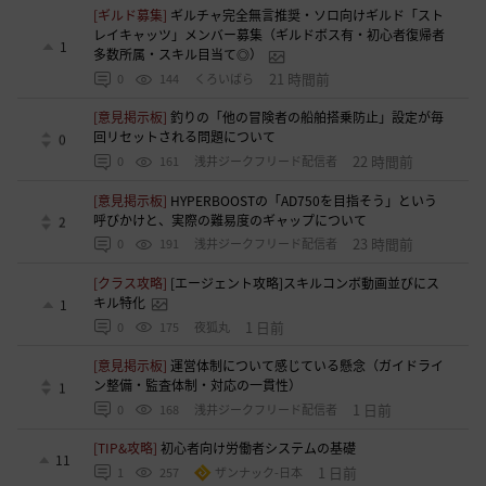
[ギルド募集]
ギルチャ完全無言推奨・ソロ向けギルド「スト
レイキャッツ」メンバー募集（ギルドボス有・初心者復帰者
1
多数所属・スキル目当て◎）
21 時間前
0
144
くろいばら
[意見掲示板]
釣りの「他の冒険者の船舶搭乗防止」設定が毎
回リセットされる問題について
0
22 時間前
0
161
浅井ジークフリード配信者
[意見掲示板]
HYPERBOOSTの「AD750を目指そう」という
呼びかけと、実際の難易度のギャップについて
2
23 時間前
0
191
浅井ジークフリード配信者
[クラス攻略]
[エージェント攻略]スキルコンボ動画並びにス
キル特化
1
1 日前
0
175
夜狐丸
[意見掲示板]
運営体制について感じている懸念（ガイドライ
ン整備・監査体制・対応の一貫性）
1
1 日前
0
168
浅井ジークフリード配信者
[TIP&攻略]
初心者向け労働者システムの基礎
11
1 日前
1
257
ザンナック-日本