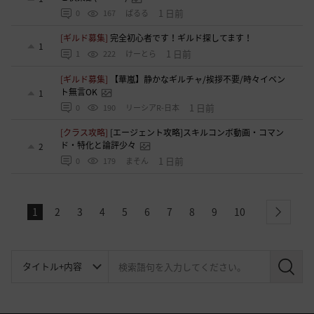
1 日前
0
167
ぱるる
[ギルド募集]
完全初心者です！ギルド探してます！
1
1 日前
1
222
けーとら
[ギルド募集]
【華嵐】静かなギルチャ/挨拶不要/時々イベン
ト無言OK
1
1 日前
0
190
リーシアR-日本
[クラス攻略]
[エージェント攻略]スキルコンボ動画・コマン
ド・特化と論評少々
2
1 日前
0
179
まそん
1
2
3
4
5
6
7
8
9
10
next
検
索