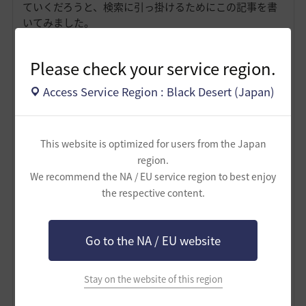
ていくだろうと、検索に引っ掛けるためにこの記事を書
いてみました。
以上です(o_ _)o
Please check your service region.
Access Service Region : Black Desert (Japan)
※余談
上で「G」や「M」を金額を表す単位として使っていま
す。
これは公式なものではありませんが、桁数の多い黒い砂
This website is optimized for users from the Japan
漠のシルバーをわかりやすく伝えるためにユーザーの間
region.
で普及している単位です。
We recommend the NA / EU service region to best enjoy
５,０００,０００（５百万）が５M、８,０００,０００,０
the respective content.
００（８０億）が８Gです。カンマ（,）で区切っている
わけですね。
結構大切ですので、参考までに。
Go to the NA / EU website
4
Stay on the website of this region