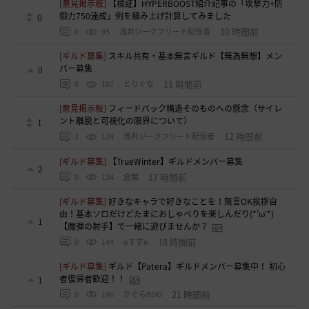
[意見掲示板]
【検証】HYPERBOOST紹介記事の「攻撃力+防
御力750達成」例を積み上げ計算してみました
0
10 時間前
0
93
浅井ジークフリード配信者
[ギルド募集]
スキル共有・基本無言ギルド【無為無想】メン
バー募集
0
11 時間前
0
107
とりぐな
[意見掲示板]
フィードバック構造そのものへの懸念（サイレ
ント離脱と可視化の限界について）
1
12 時間前
2
124
浅井ジークフリード配信者
[ギルド募集]
【TrueWinter】ギルドメンバー募集
2
17 時間前
0
134
倉葉
[ギルド募集]
好きなキャラで好きなことを！無言OK挨拶自
由！基本ソロだけどたまにおしゃべりを楽しんだり(*'ω'*)
1
【魔弾の射手】で一緒に遊びませんか？
18 時間前
0
144
oすずo
[ギルド募集]
ギルド【Patera】ギルドメンバー募集中！ 初心
者復帰者歓迎！！
1
21 時間前
0
196
かぐらBDO