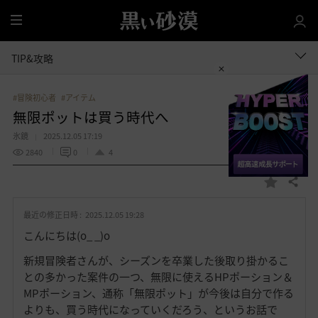
全
体
TIP&攻略
#冒険初心者
#アイテム
無限ポットは買う時代へ
氷鏡
2025.12.05 17:19
2840
0
4
共有する
お
気
最近の修正日時 :
2025.12.05 19:28
に
入
こんにちは(o_ _)o
り
新規冒険者さんが、シーズンを卒業した後取り掛かるこ
との多かった案件の一つ、無限に使えるHPポーション＆
MPポーション、通称「無限ポット」が今後は自分で作る
よりも、買う時代になっていくだろう、というお話で