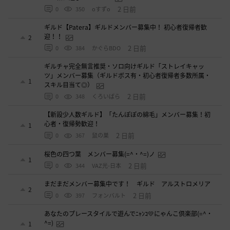
2 日前
0
350
oすずo
ギルド【Patera】ギルドメンバー募集中！ 初心者復帰者歓
迎！！
2
2 日前
0
384
かぐらBDO
ギルチャ完全無言推奨・ソロ向けギルド「ストレイキャッ
ツ」メンバー募集（ギルドボス有・初心者復帰者多数所属・
1
スキル目当て◎）
2 日前
0
348
くろいばら
【新設少人数ギルド】「たんぽぽの綿毛」メンバー募集！初
心者・復帰勢歓迎！
1
2 日前
0
367
鼠の巣
桜色の四つ葉 メンバー募集(=^・^=)ノ
1
2 日前
0
344
VAZ光-日本
まだまだメンバー募集中です！ ギルド アルストロメリア
2
2 日前
0
397
フォンバルト
あなたのプレースタイルで遊んでﾆｬﾝｺ💛にゃんこ倶楽部(=^・
^=)
1