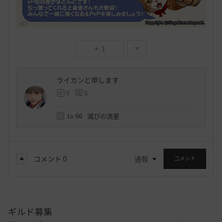
1
ライカンと申します
9
0
Lv
66
滅びの流星
コメント
0
通報
コメント
ギルド募集