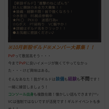
※10月新設ギルド※メンバー大募集！！
PvP
って敷居高そう・・・
今まで
PvP
に良いイメージが無くてやってなかっ
た・・・けど興味はある。
不問
装備
経験
そんなあなた！我がギルドは
も
も
です！
一緒に練習しましょう！
コンソール出身
も複数在籍！懐かしい話もできます(^^♪
VCは強制ではないですが活発です！ギルドイベントも多
め！！