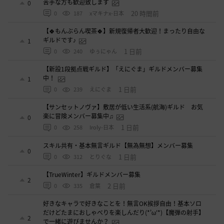
苦手な方も歓迎致します
0
20 時間前
0
187
xマキナx-日本
【🍀もんぶらん喫茶🍀】新規復帰者大歓迎！まったり自由な
ギルドです♪
1
1 日前
0
240
ゆぅにゃん
【新設1段拠点戦ギルド】「えにぐま」ギルドメンバー募集
中！
1
1 日前
0
239
えにぐま
【サンセットノヴァ】敷居が低い生活系(航海)ギルド お気
楽に冒険メンバー募集中♫
0
1 日前
0
258
Iroly-日本
スキル共有・基本無言ギルド【無為無想】メンバー募集
0
1 日前
0
312
とりぐな
【TrueWinter】ギルドメンバー募集
2
2 日前
0
335
倉葉
好きなキャラで好きなことを！無言OK挨拶自由！基本ソロ
だけどたまにおしゃべりを楽しんだり(*'ω'*)【魔弾の射手】
2
で一緒に遊びませんか？