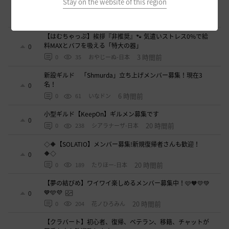
Stay on the website of this region
(〃･ω･ﾉ)ﾉ 💕
0
2 時間前
0
39
まっしろくろすけ
【はむちゃっぷ】挨拶『非推奨』🐾 気遣いストレス0%で給
料MAXとバフを吸える「特大の器」
0
3 時間前
0
35
おやじーぬ-日本
新設ギルド 「Shmurda」立ち上げメンバー募集！現在3
名！
0
6 時間前
0
61
いなドン
小型ギルド【KeepOn】ギルメン募集です
0
20 時間前
0
238
シアラナーザ-日本
◇🔶【SOLATIO】メンバー募集!新規復帰者さんも歓迎！
🔶◇
0
20 時間前
0
189
たりほー-日本
【夢の結びめ】ワイワイ楽しめるメンバー募集中！🩷🧡💛💚
💙🩵💜
0
20 時間前
0
204
花ノひろみん
【クラバート】初心者、復帰、ベテラン、移籍、チャットが