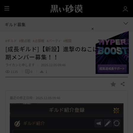
全
体
ギルド募集
#ギルド
#拠点戦
#占領戦
#パーティ
#戦闘
[成長ギルド]【新設】進撃のねこぱんち 初
期メンバー募集！！
ライカンと申します
2025.12.05 09:46
1135
0
1
共有する
お
気
最近の修正日時 :
2025.12.05 09:46
に
入
り