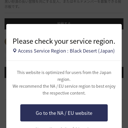
黒い砂漠の長い冒険を共にする友人、またはギルドメンバーを募集できる掲
示板です。
投稿する
Please check your service region.
全体のタグを見る
#生活
#ギルド
#パーティ
Access Service Region : Black Desert (Japan)
#拠点戦
#占領戦
#戦闘
#ギルドリーグ
#航海
#冒険
This website is optimized for users from the Japan
登録日順
検索順
コメント順
推奨順
話題順
region.
【Esprit -エスプリ-】ギルドメンバー募集中🎵自由度高めな
We recommend the NA / EU service region to best enjoy
ギルドです！青の戦場⚓参戦中！！
0
the respective content.
2 分前
0
1
aquria-日本
生活寄りの小規模ギルド【月光浴場】は、現在メンバー募集
中！
0
Go to the NA / EU website
2 時間前
0
35
柳と篝火
ほのぼの生活ギルド「天狐もふもふ」メンバー募集中です