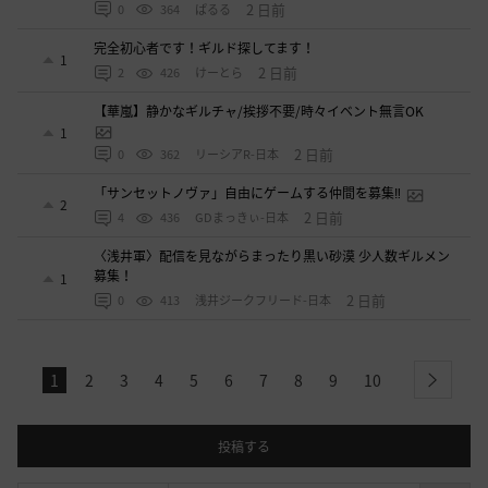
2 日前
0
364
ぱるる
完全初心者です！ギルド探してます！
1
2 日前
2
426
けーとら
【華嵐】静かなギルチャ/挨拶不要/時々イベント無言OK
1
2 日前
0
362
リーシアR-日本
「サンセットノヴァ」自由にゲームする仲間を募集‼️
2
2 日前
4
436
GDまっきぃ-日本
〈浅井軍〉配信を見ながらまったり黒い砂漠 少人数ギルメン
募集！
1
2 日前
0
413
浅井ジークフリード-日本
1
2
3
4
5
6
7
8
9
10
next
投稿する