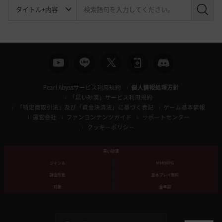
検
索
Pearl Abyssサービス利用規約
個人情報処理方針
「黒い砂漠」サービス利用規約
「特定商取引法」及び「資金決済法」に基づく表記
ゲーム基本情報
運営会社
ファンコンテンツガイド
サポートセンター
クッキーポリシー
黒い砂漠
ジャンル
MMORPG
課金形態
基本プレイ無料
対象
全年齢