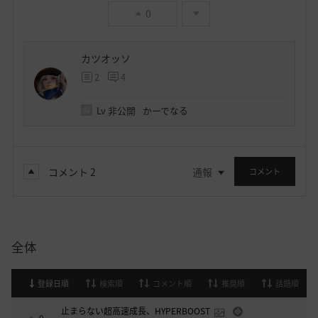
0
カツオッソ
2
4
Lv
非公開
かーでなる
コメント
2
通報
コメント
全体
登録日順
検索順
コメント順
推奨順
話題順
止まらない超高速成長、HYPERBOOST