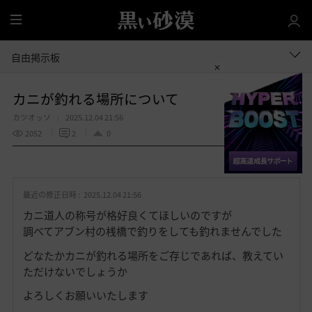
全
体
自由掲示板
カニが釣れる場所について
カツオッソ
2025.12.04 21:56
2052
2
0
共有する
お
気
最近の修正日時 :
2025.12.04 21:56
に
入
カニ道人の称号が格好良くてほしいのですが
り
調べてアブン村の桟橋で釣りをしても釣れませんでした
どなたかカニが釣れる場所をご存じであれば、教えてい
ただけないでしょうか
よろしくお願いいたします