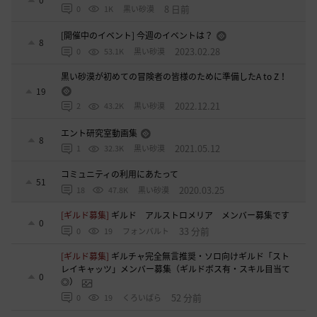
0
8 日前
0
1K
黒い砂漠
[開催中のイベント] 今週のイベントは？
8
2023.02.28
0
53.1K
黒い砂漠
黒い砂漠が初めての冒険者の皆様のために準備したA to Z！
19
2022.12.21
2
43.2K
黒い砂漠
エント研究室動画集
8
2021.05.12
1
32.3K
黒い砂漠
コミュニティの利用にあたって
51
2020.03.25
18
47.8K
黒い砂漠
[ギルド募集]
ギルド アルストロメリア メンバー募集です
0
33 分前
0
19
フォンバルト
[ギルド募集]
ギルチャ完全無言推奨・ソロ向けギルド「スト
レイキャッツ」メンバー募集（ギルドボス有・スキル目当て
0
◎）
52 分前
0
19
くろいばら