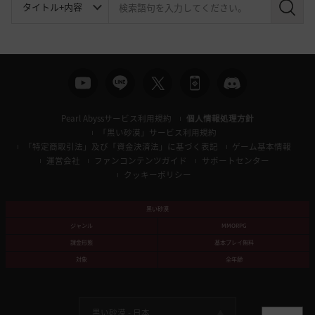
検
索
Pearl Abyssサービス利用規約
個人情報処理方針
「黒い砂漠」サービス利用規約
「特定商取引法」及び「資金決済法」に基づく表記
ゲーム基本情報
運営会社
ファンコンテンツガイド
サポートセンター
クッキーポリシー
黒い砂漠
ジャンル
MMORPG
課金形態
基本プレイ無料
対象
全年齢
黒い砂漠 -
日本