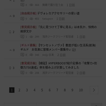
1
1 日前
0
464
無敵で踊り狂う女
[自由掲示板]
デヴォレカアクセサリーの使い道
0
1 日前
0
483
tanupon
[意見掲示板]
「先に見つけて丁寧に見る」は本気か、恒例の
挨拶文か
2
1 日前
1
299
浅井ジークフリード配信者
[ギルド募集]
【サンセットノヴァ】敷居が低い生活系(航海)
ギルド お気楽に冒険メンバー募集中♫
0
2 日前
0
346
Iroly-日本
[意見掲示板]
【検証】HYPERBOOST紹介記事の「攻撃力+防
御力750達成」例を積み上げ計算してみました
3
2 日前
0
288
浅井ジークフリード配信者
1
2
3
4
5
6
7
8
9
10
next