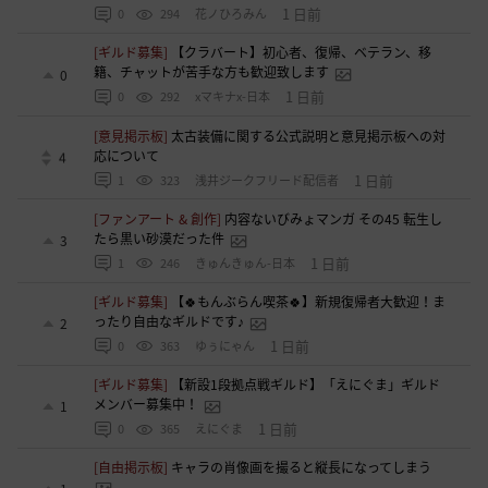
1 日前
0
294
花ノひろみん
[ギルド募集]
【クラバート】初心者、復帰、ベテラン、移
籍、チャットが苦手な方も歓迎致します
0
1 日前
0
292
xマキナx-日本
[意見掲示板]
太古装備に関する公式説明と意見掲示板への対
応について
4
1 日前
1
323
浅井ジークフリード配信者
[ファンアート & 創作]
内容ないびみょマンガ その45 転生し
たら黒い砂漠だった件
3
1 日前
1
246
きゅんきゅん-日本
[ギルド募集]
【🍀もんぶらん喫茶🍀】新規復帰者大歓迎！ま
ったり自由なギルドです♪
2
1 日前
0
363
ゆぅにゃん
[ギルド募集]
【新設1段拠点戦ギルド】「えにぐま」ギルド
メンバー募集中！
1
1 日前
0
365
えにぐま
[自由掲示板]
キャラの肖像画を撮ると縦長になってしまう