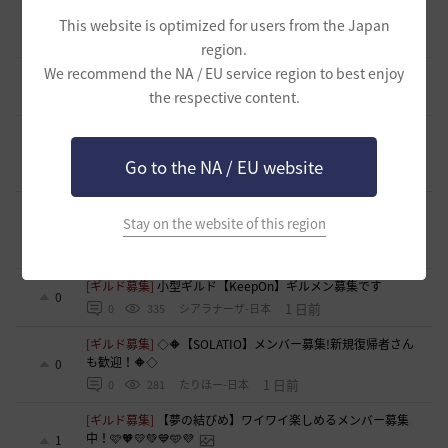
[意見掲示板]
「制裁」という言葉が与える印象について
This website is optimized for users from the Japan
5
14 時間前
0
160
浅井ジークフリード配信者
region.
We recommend the NA / EU service region to best enjoy
[意見掲示板]
制裁措置における透明性の確保について
5
the respective content.
14 時間前
0
153
浅井ジークフリード配信者
[ギルド募集]
新設ギルド 「Shmurda」立ち上げメンバー募
集！現在3名！
0
Go to the NA / EU website
15 時間前
0
160
いなドン
[意見掲示板]
「ねんどろいど ウサ」の制作過程に関する広
Stay on the website of this region
報・情報開示について（提案）
2
21 時間前
0
140
浅井ジークフリード配信者
[ギルド募集]
小型ギルド【KeepOn】ギルメン募集です
0
1 日前
0
335
シアラナーザ-日本
[ギルド募集]
◇🔶【SOLATIO】メンバー募集!新規復帰者さん
も歓迎！🔶◇
0
1 日前
0
281
たりほー-日本
[ギルド募集]
【夢の結びめ】ワイワイ楽しめるメンバー募集
中！🩷🧡💛💚💙🩵💜
1