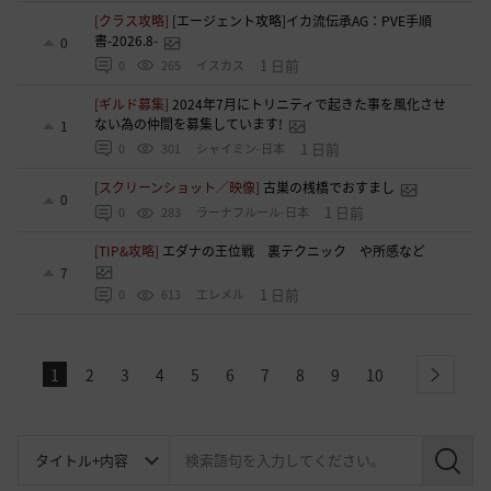
[クラス攻略]
[エージェント攻略]イカ流伝承AG：PVE手順
書-2026.8-
0
1 日前
0
265
イスカス
[ギルド募集]
2024年7月にトリニティで起きた事を風化させ
ない為の仲間を募集しています!
1
1 日前
0
301
シャイミン-日本
[スクリーンショット／映像]
古巣の桟橋でおすまし
0
1 日前
0
283
ラーナフルール-日本
[TIP&攻略]
エダナの王位戦 裏テクニック や所感など
7
1 日前
0
613
エレメル
1
2
3
4
5
6
7
8
9
10
next
検