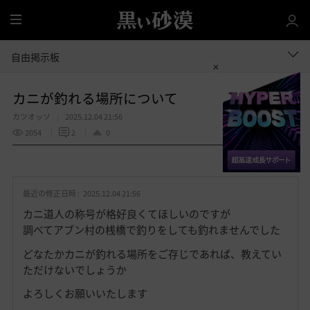
全
体
自由掲示板
カニが釣れる場所について
カツオッソ
2025.12.04 21:56
2054
2
0
共有する
お
気
最近の修正日時 :
2025.12.04 21:56
に
入
カニ道人の称号が格好良くてほしいのですが
り
調べてアブン村の桟橋で釣りをしても釣れませんでした
どなたかカニが釣れる場所をご存じであれば、教えてい
ただけないでしょうか
よろしくお願いいたします