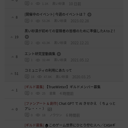
0
10 日前
0
1.1K
黒い砂漠
[開催中のイベント] 今週のイベントは？
8
2023.02.28
0
53.2K
黒い砂漠
黒い砂漠が初めての冒険者の皆様のために準備したA to Z！
19
2022.12.21
2
43.3K
黒い砂漠
エント研究室動画集
8
2021.05.12
1
32.4K
黒い砂漠
コミュニティの利用にあたって
51
2020.03.25
18
47.8K
黒い砂漠
[ギルド募集]
【TrueWinter】ギルドメンバー募集
1
4 時間前
0
25
倉葉
[ファンアート & 創作]
Chat GPT で AI きせかえ （ ちょっと
アレ・・・ ）
0
6 時間前
0
18
ノウワン
[ギルド募集]
🏠このゲーム世界にひとり佇む人へ／CASAギ