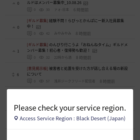
ルドはメンバー募集中_10.08.26
0
6 時間前
0
30
ァォ-日本
[ギルド募集]
経験不問！らびっとかんぱにー新入社員募集
中！
0
8 時間前
0
42
みやみやみ
[ギルド募集]
のんびり行こうよ「おねんねタイム」ギルドメ
ンバー募集！初心者・復帰勢も歓迎！
1
8 時間前
0
32
22時から酒
[意見掲示板]
被害者と処置を受けた方が話し合える場の新設
について
6
8 時間前
0
57
浅井ジークフリード配信者
[意見掲示板]
【制裁・内規変更】制裁解除後の一定期間以内
における再度の迷惑行為についての制裁基準変更について
0
Please check your service region.
9 時間前
0
57
すかいてんぷる店長-日本
[意見掲示板]
【意見】「制裁」という表記の見直しについて
Access Service Region : Black Desert (Japan)
4
9 時間前
0
52
浅井ジークフリード配信者
[意見掲示板]
「制裁」という言葉の選び方について
4