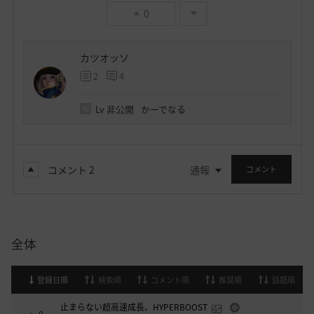
0
カツオッソ
2
4
Lv
非公開
かーでなる
コメント
2
通報
コメント
全体
登録日順
検索順
コメント順
推奨順
話題順
止まらない超高速成長、HYPERBOOST