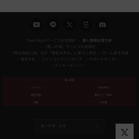
索
Pearl Abyssサービス利用規約
個人情報処理方針
「黒い砂漠」サービス利用規約
「特定商取引法」及び「資金決済法」に基づく表記
ゲーム基本情報
運営会社
ファンコンテンツガイド
サポートセンター
クッキーポリシー
黒い砂漠
ジャンル
MMORPG
課金形態
基本プレイ無料
対象
全年齢
黒い砂漠 -
日本