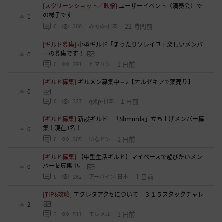
[スクリーンショット／映像]
ユーザーイベント（演奏会）で
の様子です
1
22 時間前
0
200
みゐみ-日本
[ギルド募集]
小型ギルド「まったりソレイユ」楽しいメンバ
ーの募集です！
0
1 日前
0
291
ヒマリン
[ギルド募集]
ギルメン募集中～♪【オルゼキアで薬売り】
0
1 日前
0
327
q鵺p-日本
[ギルド募集]
新設ギルド 「Shmurda」立ち上げメンバー募
集！現在3名！
0
1 日前
0
305
いなドン
[ギルド募集]
【中型生活ギルド】マイペースで遊びたいメン
バーを募集中。
0
1 日前
0
262
アーバイン-日本
[TIP&攻略]
エクレタアクセについて ３１５スタックチャレ
2
1 日前
3
511
エレメル