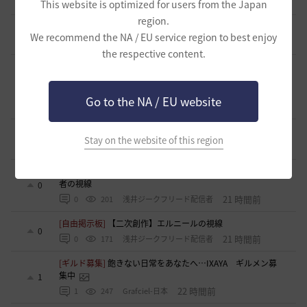
11 時間前
0
50
浅井ジークフリード配信者
This website is optimized for users from the Japan
region.
[意見掲示板]
「制裁」という表現について
5
We recommend the NA / EU service region to best enjoy
14 時間前
0
75
浅井ジークフリード配信者
the respective content.
[ギルド募集]
ギルチャ完全無言推奨・ソロ向けギルド「スト
レイキャッツ」メンバー募集（ギルドボス有・スキル目当て
1
◎）
Go to the NA / EU website
15 時間前
0
44
くろいばら
[ギルド募集]
ギルド アルストロメリア メンバー募集です
0
Stay on the website of this region
18 時間前
0
83
フォンバルト
[自由掲示板]
【二次創作】カロンの被害妄想、あるいは検証
者の視線
0
21 時間前
0
201
浅井ジークフリード配信者
[自由掲示板]
【二次創作】エルニールの視線
0
21 時間前
0
171
浅井ジークフリード配信者
[ギルド募集]
飽きない日常をあなたへ…IXAYA ギルメン募
集中
1
22 時間前
1
247
Grafciel-日本