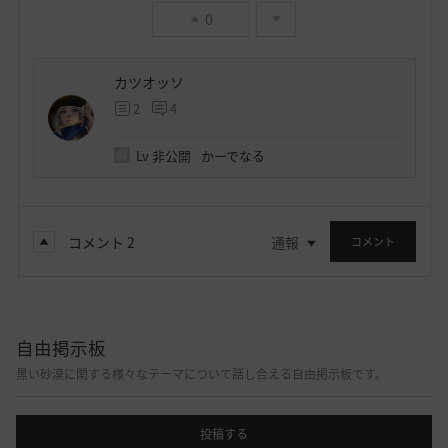
0
カツオッソ
2
4
Lv
非公開
かーでなる
コメント
2
通報
コメント
自由掲示板
黒い砂漠に関する様々なテーマについて話し合える自由掲示板です。
投稿する