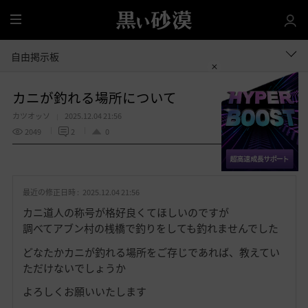
全
体
自由掲示板
カニが釣れる場所について
カツオッソ
2025.12.04 21:56
2049
2
0
共有する
お
気
最近の修正日時 :
2025.12.04 21:56
に
入
カニ道人の称号が格好良くてほしいのですが
り
調べてアブン村の桟橋で釣りをしても釣れませんでした
どなたかカニが釣れる場所をご存じであれば、教えてい
ただけないでしょうか
よろしくお願いいたします