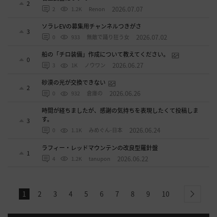
2
2026.07.07
2
1.2K
Renon
ソラレEVの募集用チャンネルつきがさ
3
2026.07.02
0
933
無敵で踊り狂う女
船の「チロ装備」作成について教えてください。
0
2026.06.27
3
1K
ノウワン
砂漠の光が交換できない
2
2026.06.26
0
932
倉庫の
時間が経ちましたが、感謝の気持ちを表現したくて投稿しま
す。
3
2026.06.24
0
1.1K
みめぐん-日本
ラフィー・レッドマウンテンの改良型羅針盤
1
2026.06.22
4
1.2K
tanupon
1
2
3
4
5
6
7
8
9
10
next