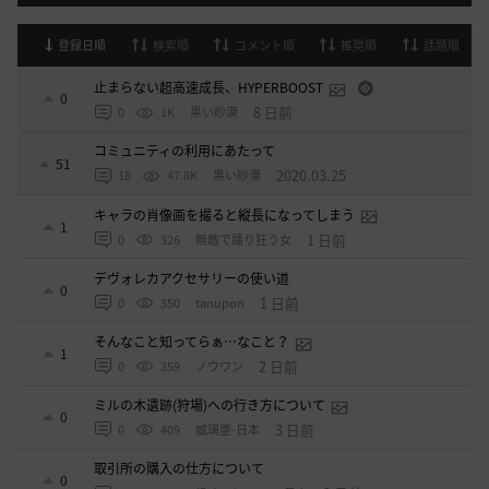
登録日順
検索順
コメント順
推奨順
話題順
止まらない超高速成長、HYPERBOOST
0
8 日前
0
1K
黒い砂漠
コミュニティの利用にあたって
51
2020.03.25
18
47.8K
黒い砂漠
キャラの肖像画を撮ると縦長になってしまう
1
1 日前
0
326
無敵で踊り狂う女
デヴォレカアクセサリーの使い道
0
1 日前
0
350
tanupon
そんなこと知ってらぁ…なこと？
1
2 日前
0
359
ノウワン
ミルの木遺跡(狩場)への行き方について
0
3 日前
0
409
威璃亜-日本
取引所の購入の仕方について
0