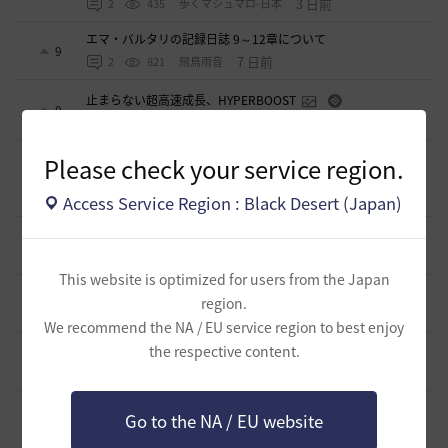
3 日前
2
435
歩くマシュマロ-日本
エマ・バルタリの記録日誌 9～12章について
9
7 日前
2
821
飛鳥雨音
止まらない超高速成長、HYPERBOOST
0
8 日前
0
1K
黒い砂漠
【ギルド名声】2026ハイデル宴会スクショ【どうなる？】
Please check your service region.
（2026年ギルド名声アプデリンク追記）
4
2026.07.27
0
878
セルベリア
Access Service Region : Black Desert (Japan)
「怪しい袋」
1
2026.07.24
0
1K
ノウワン
This website is optimized for users from the Japan
波に乗って流れ着いた宝の地図の場所
region.
2
2026.07.24
2
926
倉庫の
We recommend the NA / EU service region to best enjoy
週間イベントについて
the respective content.
1
2026.07.24
1
795
マサ
ベテラン＆ルーキー クーポン配布
Go to the NA / EU website
0
2026.07.24
0
768
飛鳥雨音