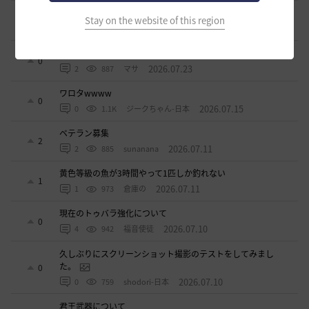
ドーサやソーサレスの無敵踊りについて
Stay on the website of this region
3
2026.07.23
0
844
無敵で踊り狂う女
立ち聞きについて
0
2026.07.23
2
887
マサ
ワロタwwww
0
2026.07.15
0
1.1K
ジークちゃん-日本
ベテラン募集
2
2026.07.11
2
885
sunanana
黄色等級の魚が3時間やって1匹しか釣れない
1
2026.07.11
1
973
倉庫の
現在のトゥバラ強化について
0
2026.07.10
4
942
福音使徒
久しぶりにスクリーンショット撮影のテストをしてみまし
た。
0
2026.07.10
0
759
shodori-日本
君王武器について