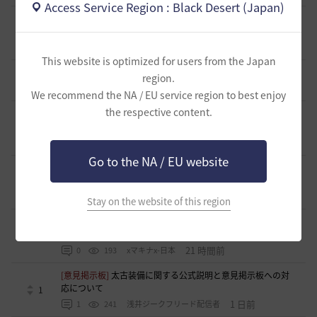
Access Service Region : Black Desert (Japan)
[意見掲示板]
「ねんどろいど ウサ」の制作過程に関する広
報・情報開示について（提案）
0
12 時間前
0
97
浅井ジークフリード配信者
This website is optimized for users from the Japan
[ギルド募集]
小型ギルド【KeepOn】ギルメン募集です
region.
0
20 時間前
0
242
シアラナーザ-日本
We recommend the NA / EU service region to best enjoy
the respective content.
[ギルド募集]
◇🔶【SOLATIO】メンバー募集!新規復帰者さん
も歓迎！🔶◇
0
20 時間前
0
190
たりほー-日本
Go to the NA / EU website
[ギルド募集]
【夢の結びめ】ワイワイ楽しめるメンバー募集
中！🩷🧡💛💚💙🩵💜
0
21 時間前
0
206
花ノひろみん
Stay on the website of this region
[ギルド募集]
【クラバート】初心者、復帰、ベテラン、移
籍、チャットが苦手な方も歓迎致します
0
21 時間前
0
193
xマキナx-日本
[意見掲示板]
太古装備に関する公式説明と意見掲示板への対
応について
1
1 日前
1
241
浅井ジークフリード配信者