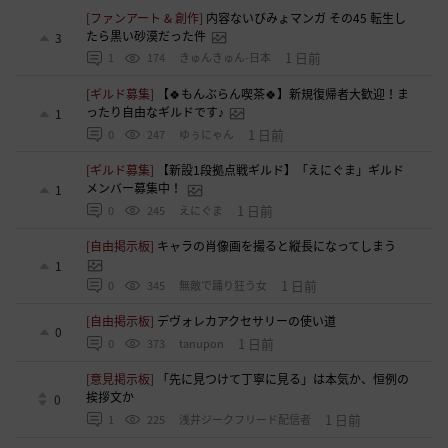
[ファンアート & 創作]
内容ないびみょマンガ その45 転生し
たら黒い砂漠だった件
3
1 日前
1
174
きゅんきゅん-日本
[ギルド募集]
【🍀もんぶらん喫茶🍀】新規復帰者大歓迎！ま
ったり自由なギルドです♪
1
1 日前
0
247
ゆぅにゃん
[ギルド募集]
【新設1段拠点戦ギルド】「えにぐま」ギルド
メンバー募集中！
1
1 日前
0
245
えにぐま
[自由掲示板]
キャラの肖像画を撮ると縦長になってしまう
1
1 日前
0
345
無敵で踊り狂う女
[自由掲示板]
デヴォレカアクセサリーの使い道
0
1 日前
0
373
tanupon
[意見掲示板]
「先に見つけて丁寧に見る」は本気か、恒例の
挨拶文か
0
1 日前
1
225
浅井ジークフリード配信者