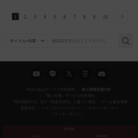
1
2
3
4
5
6
7
8
9
10
next
検
索
Pearl Abyssサービス利用規約
個人情報処理方針
「黒い砂漠」サービス利用規約
「特定商取引法」及び「資金決済法」に基づく表記
ゲーム基本情報
運営会社
ファンコンテンツガイド
サポートセンター
クッキーポリシー
黒い砂漠
ジャンル
MMORPG