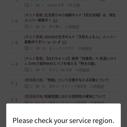
44 分前
0
7
aquria-日本
[ギルド募集]
生活寄りの小規模ギルド【月光浴場】は、現在
メンバー募集中！
0
3 時間前
0
41
柳と篝火
[ギルド募集]
ほのぼの生活ギルド「天狐もふもふ」メンバー
募集中です(〃･ω･ﾉ)ﾉ 💕
0
3 時間前
0
43
まっしろくろすけ
[ギルド募集]
【はむちゃっぷ】挨拶『非推奨』🐾 気遣いスト
レス0%で給料MAXとバフを吸える「特大の器」
0
4 時間前
0
37
おやじーぬ-日本
[意見掲示板]
「制裁」という言葉が与える印象について
1
5 時間前
0
63
浅井ジークフリード配信者
[意見掲示板]
制裁措置における透明性の確保について
1
5 時間前
0
65
浅井ジークフリード配信者
[ギルド募集]
新設ギルド 「Shmurda」立ち上げメンバー募
Please check your service region.
集！現在3名！
0
6 時間前
0
64
いなドン