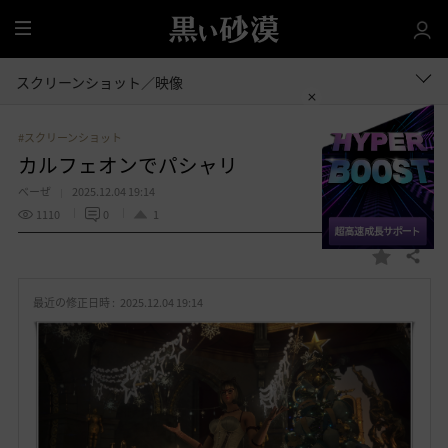
全
体
スクリーンショット／映像
#スクリーンショット
カルフェオンでパシャリ
べーぜ
2025.12.04 19:14
1110
0
1
共有する
お
気
最近の修正日時 :
2025.12.04 19:14
に
入
り