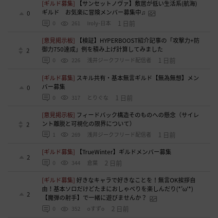
[ギルド募集]
【サンセットノヴァ】敷居が低い生活系(航海)
ギルド お気楽に冒険メンバー募集中♫
0
1 日前
0
261
Iroly-日本
[意見掲示板]
【検証】HYPERBOOST紹介記事の「攻撃力+防
御力750達成」例を積み上げ計算してみました
2
1 日前
0
226
浅井ジークフリード配信者
[ギルド募集]
スキル共有・基本無言ギルド【無為無想】メン
バー募集
0
1 日前
0
317
とりぐな
[意見掲示板]
フィードバック構造そのものへの懸念（サイレ
ント離脱と可視化の限界について）
2
1 日前
1
269
浅井ジークフリード配信者
[ギルド募集]
【TrueWinter】ギルドメンバー募集
2
2 日前
0
344
倉葉
[ギルド募集]
好きなキャラで好きなことを！無言OK挨拶自
由！基本ソロだけどたまにおしゃべりを楽しんだり(*'ω'*)
2
【魔弾の射手】で一緒に遊びませんか？
2 日前
0
352
oすずo