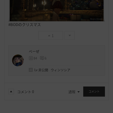
#BODのクリスマス
1
べーぜ
84
6
Lv
非公開
ウィンソシア
コメント
0
通報
コメント