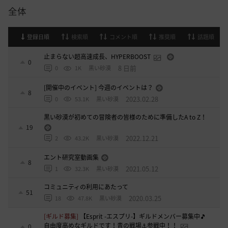
全体
登録日順
検索順
コメント順
推奨順
話題順
止まらない超高速成長、HYPERBOOST
0
8 日前
0
1K
黒い砂漠
[開催中のイベント] 今週のイベントは？
8
2023.02.28
0
53.1K
黒い砂漠
黒い砂漠が初めての冒険者の皆様のために準備したA to Z！
19
2022.12.21
2
43.2K
黒い砂漠
エント研究室動画集
8
2021.05.12
1
32.3K
黒い砂漠
コミュニティの利用にあたって
51
2020.03.25
18
47.8K
黒い砂漠
[ギルド募集]
【Esprit -エスプリ-】ギルドメンバー募集中🎵
自由度高めなギルドです！青の戦場⚓参戦中！！
0