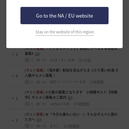
2022.12.21
2
43.2K
黒い砂漠
Go to the NA / EU website
エント研究室動画集
8
2021.05.12
1
32.3K
黒い砂漠
コミュニティの利用にあたって
Stay on the website of this region
51
2020.03.25
18
47.8K
黒い砂漠
[ギルド募集]
「サンセットノヴァ」自由にゲームする仲間を
募集‼️
2
29 分前
3
18
GDまっきぃ-日本
[ギルド募集]
〈浅井軍〉配信を見ながらまったり黒い砂漠 少
人数ギルメン募集！
0
2 時間前
0
18
浅井ジークフリード-日本
[ギルド募集]
※少数の募集となります 小規模ギルド【待機
中】ギルメン募集のご案内
1
10 時間前
0
60
saltNaCl-日本
[ギルド募集]
🌸「今日も誰もいない…」そんなギルドに疲れ
た方へ
1
10 時間前
0
73
まそん