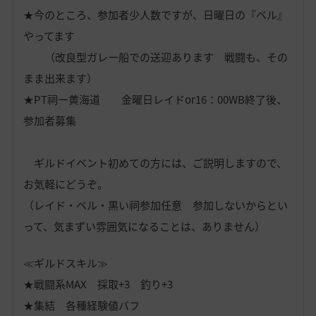
★今のところ、参加者
少人数ですが、日曜日の『ベル』
やってます
（改良型ガレー船での送迎あります 戦闘も、その
まま出来ます）
★PT祠ー黄海道 金曜日レイド
or16：00WB終了後、
参加者募集
ギルドイベント初めての方には、ご説明しますので、
お気軽にどうぞ。
（レイド・ベル・黒い祠参加任意 参加しないからとい
って、気まずい雰囲気になることは、ありません）
≪ギルドスキル≫
★戦闘系MAX 採取+3 釣り+3
★集結 各種経験値バフ