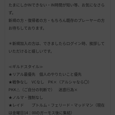
たまにしかINできない・IN時間が短い等、お気になさら
ず。
新規の方・復帰者の方・もちろん既存のプレーヤーの方
お待ちしております。
＊新規加入の方は、できましたらログイン時、挨拶して
いただけると嬉しいです。
≪ギルドスタイル≫
★リアル最優先 個人のやりたいこと優先
★戦争なし VCなし PK×（アルシャなら〇）
PKK△（ご自分の判断で） 迷惑行為×
★ノルマ・強制なし
★レイド プトルム・フェリード・マッドマン（現在
は金曜日14：00のガーモス後に集結）