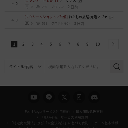
[ファンアート & 創作]
ソーサレス
0
2 日前
0
250
ノウワン
[スクリーンショット／映像]
わたしの旅路-覚醒ノヴァ
0
3 日前
0
581
クロポトキン
1
2
3
4
5
6
7
8
9
10
next
検
索
Pearl Abyssサービス利用規約
個人情報処理方針
「黒い砂漠」サービス利用規約
「特定商取引法」及び「資金決済法」に基づく表記
ゲーム基本情報