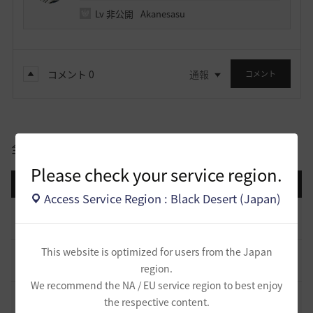
Lv
非公開
Akanesasu
コメント
0
通報
コメント
全体
Please check your service region.
登録日順
検索順
コメント順
推奨順
話題順
Access Service Region : Black Desert (Japan)
止まらない超高速成長、HYPERBOOST
0
5 日前
0
873
黒い砂漠
This website is optimized for users from the Japan
[開催中のイベント] 今週のイベントは？
8
region.
2023.02.28
0
53.1K
黒い砂漠
We recommend the NA / EU service region to best enjoy
黒い砂漠が初めての冒険者の皆様のために準備したA to Z！
the respective content.
19