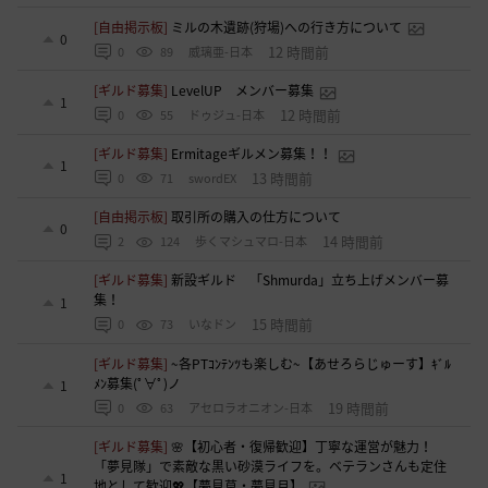
[自由掲示板]
ミルの木遺跡(狩場)への行き方について
0
12 時間前
0
89
威璃亜-日本
[ギルド募集]
LevelUP メンバー募集
1
12 時間前
0
55
ドゥジュ-日本
[ギルド募集]
Ermitageギルメン募集！！
1
13 時間前
0
71
swordEX
[自由掲示板]
取引所の購入の仕方について
0
14 時間前
2
124
歩くマシュマロ-日本
[ギルド募集]
新設ギルド 「Shmurda」立ち上げメンバー募
集！
1
15 時間前
0
73
いなドン
[ギルド募集]
~各PTｺﾝﾃﾝﾂも楽しむ~【あせろらじゅーす】ｷﾞﾙ
ﾒﾝ募集(ﾟ∀ﾟ)ノ
1
19 時間前
0
63
アセロラオニオン-日本
[ギルド募集]
🌸【初心者・復帰歓迎】丁寧な運営が魅力！
「夢見隊」で素敵な黒い砂漠ライフを。ベテランさんも定住
1
地として歓迎💖【夢見草・夢見月】