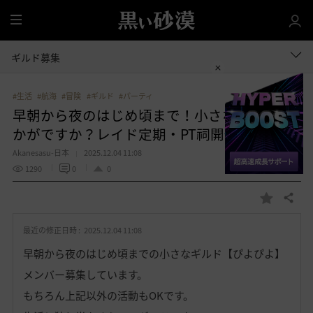
全
体
ギルド募集
#生活
#航海
#冒険
#ギルド
#パーティ
早朝から夜のはじめ頃まで！小さなギルドい
かがですか？レイド定期・PT祠開催中！
Akanesasu-日本
2025.12.04 11:08
1290
0
0
共有する
お
気
最近の修正日時 :
2025.12.04 11:08
に
入
早朝から夜のはじめ頃までの小さなギルド【ぴよぴよ】
り
メンバー募集しています。
もちろん上記以外の活動もOKです。