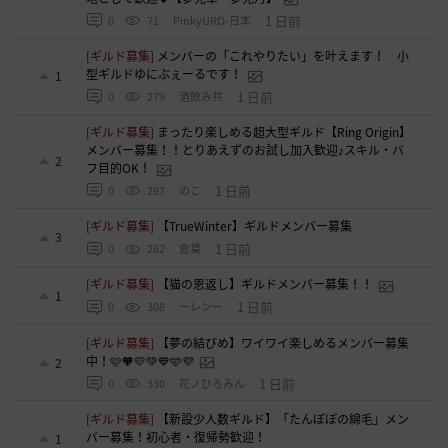
1 日前
0
71
PinkyURO-日本
[ギルド募集]
メンバーの「これやりたい」を叶えます！ 小
型ギルドゆにぶぇーるです！
1
1 日前
0
279
酒飲み共
[ギルド募集]
まったり楽しめる超大型ギルド【Ring Origin】
メンバー募集！！とりあえずのお試し加入歓迎♪スキル・バ
2
フ目的OK！
1 日前
0
297
のこ
[ギルド募集]
【TrueWinter】ギルドメンバー募集
3
1 日前
0
262
倉葉
[ギルド募集]
【猫の恩返し】ギルドメンバー募集！！
1
1 日前
0
308
ーレンー
[ギルド募集]
【夢の結びめ】ワイワイ楽しめるメンバー募集
中！🩷🧡💛💚💙🩵💜
2
1 日前
0
330
花ノひろみん
[ギルド募集]
【新設少人数ギルド】「たんぽぽの綿毛」メン
バー募集！初心者・復帰勢歓迎！
1