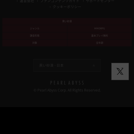
運営会社
ファンコンテンツガイド
サポートセンター
クッキーポリシー
黒い砂漠
ジャンル
MMORPG
課金形態
基本プレイ無料
対象
全年齢
黒い砂漠 -
日本
© Pearl Abyss Corp. All Rights Reserved.