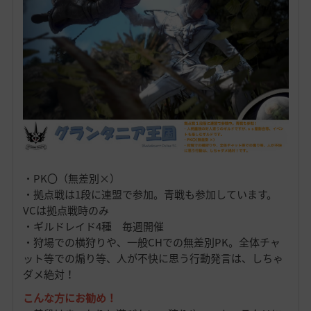
・PK〇（無差別×）
・拠点戦は1段に連盟で参加。青戦も参加しています。
VCは拠点戦時のみ
・ギルドレイド4種 毎週開催
・狩場での横狩りや、一般CHでの無差別PK。全体チャ
ット等での煽り等、人が不快に思う行動発言は、しちゃ
ダメ絶対！
こんな方にお勧め！