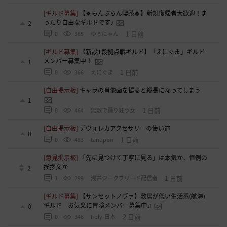
[ギルド募集]
【🍀もんぶらん喫茶🍀】新規復帰者大歓迎！ま
ったり自由なギルドです♪
2
1 日前
0
365
ゆぅにゃん
[ギルド募集]
【新設1段拠点戦ギルド】「えにぐま」ギルド
メンバー募集中！
1
1 日前
0
366
えにぐま
[自由掲示板]
キャラの肖像画を撮ると縦長になってしまう
1
1 日前
0
464
無敵で踊り狂う女
[自由掲示板]
デヴォレカアクセサリーの使い道
0
1 日前
0
483
tanupon
[意見掲示板]
「先に見つけて丁寧に見る」は本気か、恒例の
挨拶文か
2
1 日前
1
299
浅井ジークフリード配信者
[ギルド募集]
【サンセットノヴァ】敷居が低い生活系(航海)
ギルド お気楽に冒険メンバー募集中♫
0
2 日前
0
346
Iroly-日本