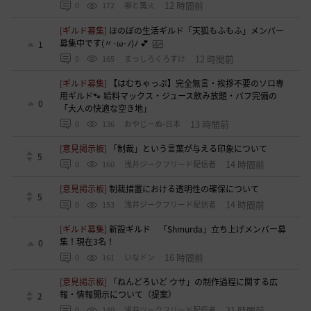
12 時間前
0
172
柳と篝火
[ギルド募集]
ほのぼの生活ギルド「天狐もふもふ」メンバー
募集中です(〃･ω･ﾉ)ﾉ 💕
1
12 時間前
0
165
まっしろくろすけ
[ギルド募集]
【はむちゃっぷ】完全無言・挨拶不要のソロ専
用ギルド🐾 給料マックス・ジュース飲み放題・バフ完備の
0
「大人の快適な空き地」
13 時間前
0
136
おやじーぬ-日本
[意見掲示板]
「制裁」という言葉が与える印象について
5
14 時間前
0
160
浅井ジークフリード配信者
[意見掲示板]
制裁措置における透明性の確保について
5
14 時間前
0
153
浅井ジークフリード配信者
[ギルド募集]
新設ギルド 「Shmurda」立ち上げメンバー募
集！現在3名！
0
16 時間前
0
161
いなドン
[意見掲示板]
「ねんどろいど ウサ」の制作過程に関する広
報・情報開示について（提案）
2
21 時間前
0
140
浅井ジークフリード配信者