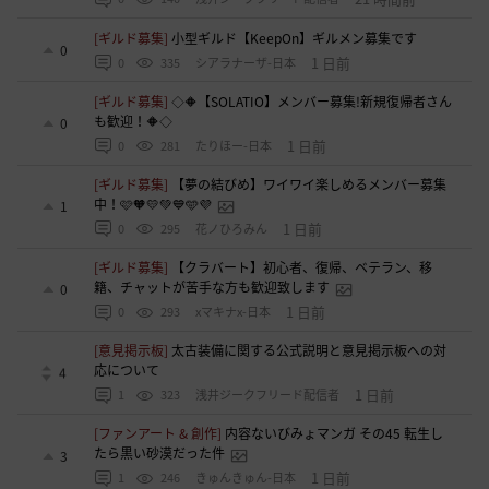
[ギルド募集]
小型ギルド【KeepOn】ギルメン募集です
0
1 日前
0
335
シアラナーザ-日本
[ギルド募集]
◇🔶【SOLATIO】メンバー募集!新規復帰者さん
も歓迎！🔶◇
0
1 日前
0
281
たりほー-日本
[ギルド募集]
【夢の結びめ】ワイワイ楽しめるメンバー募集
中！🩷🧡💛💚💙🩵💜
1
1 日前
0
295
花ノひろみん
[ギルド募集]
【クラバート】初心者、復帰、ベテラン、移
籍、チャットが苦手な方も歓迎致します
0
1 日前
0
293
xマキナx-日本
[意見掲示板]
太古装備に関する公式説明と意見掲示板への対
応について
4
1 日前
1
323
浅井ジークフリード配信者
[ファンアート & 創作]
内容ないびみょマンガ その45 転生し
たら黒い砂漠だった件
3
1 日前
1
246
きゅんきゅん-日本