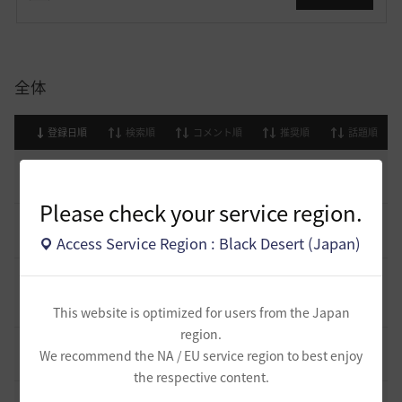
全体
登録日順
検索順
コメント順
推奨順
話題順
止まらない超高速成長、HYPERBOOST
0
8 日前
0
1K
黒い砂漠
Please check your service region.
[開催中のイベント] 今週のイベントは？
8
Access Service Region : Black Desert (Japan)
2023.02.28
0
53.1K
黒い砂漠
黒い砂漠が初めての冒険者の皆様のために準備したA to Z！
19
2022.12.21
This website is optimized for users from the Japan
2
43.2K
黒い砂漠
region.
エント研究室動画集
8
We recommend the NA / EU service region to best enjoy
2021.05.12
1
32.3K
黒い砂漠
the respective content.
コミュニティの利用にあたって