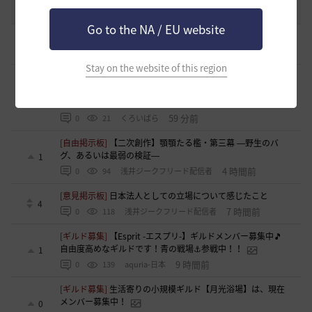
51
2020.03.25
18
47.8K
黒い砂漠
Go to the NA / EU website
[ギルド募集]
ギルド アルストロメリア メンバー募集です
0
40 分前
0
19
フォンバルト
Stay on the website of this region
[ギルド募集]
ギルチャ完全無言推奨・ソロ向けギルド「スト
レイキャッツ」メンバー募集（ギルドボス有・スキル目当て
0
◎）
59 分前
0
21
くろいばら
[自由掲示板]
【二次創作】顎顎たる檻・第三幕 ―野生のバ
グ、あるいは最弱の検証―
1
4 時間前
0
94
浅井ジークフリード配信者
[意見掲示板]
日本法人としての立場について感じたこと
4
7 時間前
0
118
浅井ジークフリード配信者
[ギルド募集]
【Esprit -エスプリ-】ギルドメンバー募集中🎵
自由度高めなギルドです！青の戦場⚓参戦中！！
1
9 時間前
0
139
aquria-日本
[ギルド募集]
生活寄りの小規模ギルド【月光浴場】は、現在
メンバー募集中！
0