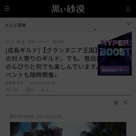
全
体
ギルド募集
#生活
#航海
#冒険
#ギルド
#拠点戦
[成長ギルド]【グランタニア王国】人柄重視
の対人寄りのギルド。でも、普段はまったり
のんびりと何でも楽しんでいます。ギルドイ
ベントも随時開催♪
天華桜-日本
2025.12.03 22:48
1153
0
2
共有する
お
気
最近の修正日時 :
2025.12.03 22:48
に
入
り