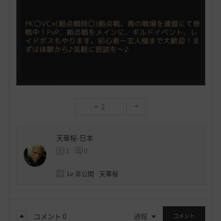
2
天華桜-日本
1
0
Lv
非公開
天華桜
コメント
0
通報
コメント