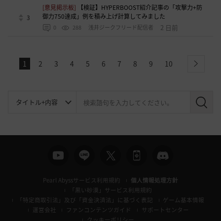
[意見掲示板]
【検証】HYPERBOOST紹介記事の「攻撃力+防
御力750達成」例を積み上げ計算してみました
3
2 日前
0
288
浅井ジークフリード配信者
1
2
3
4
5
6
7
8
9
10
next
検
索
Pearl Abyssサービス利用規約
個人情報処理方針
「黒い砂漠」サービス利用規約
「特定商取引法」及び「資金決済法」に基づく表記
ゲーム基本情報
運営会社
ファンコンテンツガイド
サポートセンター
クッキーポリシー