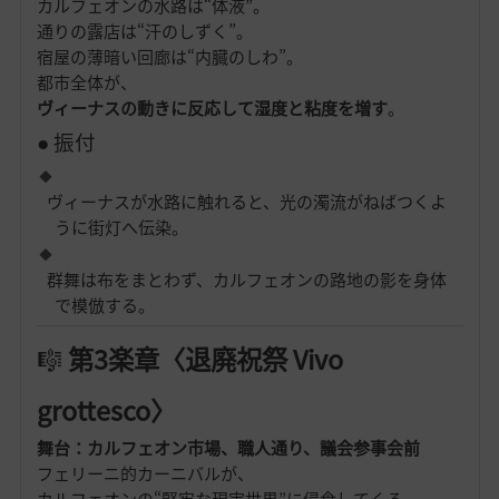
カルフェオンの水路は“体液”。
通りの露店は“汗のしずく”。
宿屋の薄暗い回廊は“内臓のしわ”。
都市全体が、
ヴィーナスの動きに反応して湿度と粘度を増す
。
● 振付
ヴィーナスが水路に触れると、光の濁流がねばつくよ
うに街灯へ伝染。
群舞は布をまとわず、カルフェオンの路地の影を身体
で模倣する。
🎼
第3楽章〈退廃祝祭 Vivo
grottesco〉
舞台：カルフェオン市場、職人通り、議会参事会前
フェリーニ的カーニバルが、
カルフェオンの“堅牢な現実世界”に侵食してくる。