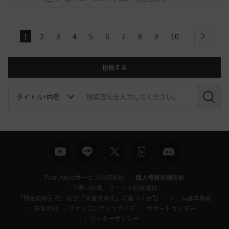
1
2
3
4
5
6
7
8
9
10
next
投稿する
検
索
Pearl Abyssサービス利用規約
個人情報処理方針
「黒い砂漠」サービス利用規約
「特定商取引法」及び「資金決済法」に基づく表記
ゲーム基本情報
運営会社
ファンコンテンツガイド
サポートセンター
クッキーポリシー