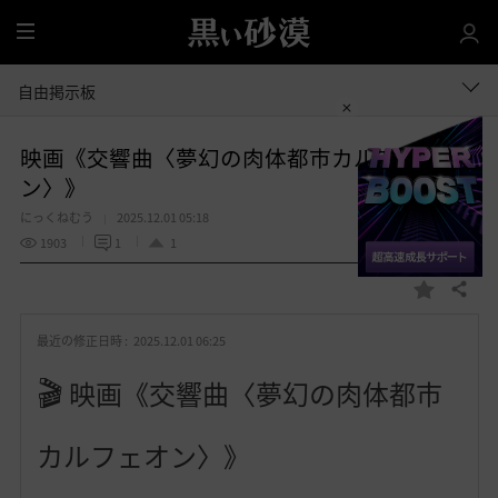
全
体
自由掲示板
映画《交響曲〈夢幻の肉体都市カルフェオ
ン〉》
にっくねむう
2025.12.01 05:18
1903
1
1
共有する
お
気
最近の修正日時 :
2025.12.01 06:25
に
入
🎬
映画《交響曲〈夢幻の肉体都市
り
カルフェオン〉》