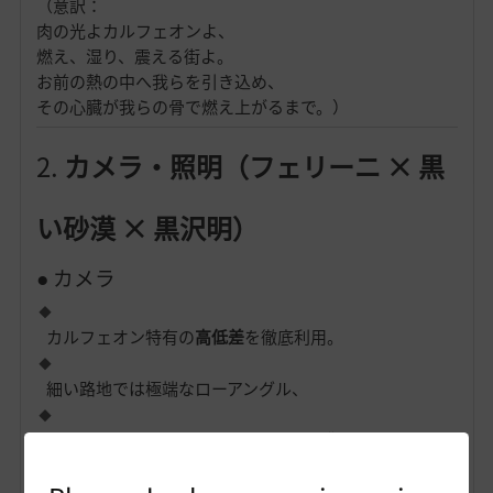
（意訳：
肉の光よカルフェオンよ、
燃え、湿り、震える街よ。
お前の熱の中へ我らを引き込め、
その心臓が我らの骨で燃え上がるまで。）
2.
カメラ・照明（フェリーニ × 黒
い砂漠 × 黒沢明）
● カメラ
カルフェオン特有の
高低差
を徹底利用。
細い路地では極端なローアングル、
大聖堂前では魚眼で大規模スケールを“肉体化”。
● 照明