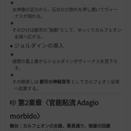
女神像の足元から、石のひび割れを押し開いてヴィー
ナスが現れる。
そのひびは都市の“胎動”として、ゆっくりカルフェオン
全域へ広がる。
● ジョルダインの導入
城壁の最上層からジョルダインがヴィーナスを見下ろ
す。
その眼差しは
都市の神経信号
としてカルフェオン全域
へ拡散する。
🎼
第2楽章〈官能粘流 Adagio
morbido〉
舞台：カルフェオンの水路、貿易通り、宿屋の回廊