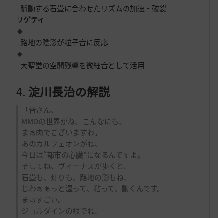
脈動する石畳に合わせたリズムの加速・破裂
リゲティ
路地の陰影が粒子音に反応
大聖堂の空間残響を微細音として活用
4.
淀川長治の解説
「皆さん、
MMOの世界がね、こんなにも、
まぁ肉でございますわ。
あのカルフェオンがね、
今日は“都市の心臓”になるんですよ。
そしてね、ヴィーナスが歩くと、
石畳も、灯りも、路地の影もね、
じわぁぁっと湿って、粘って、動くんです。
まぁすごい。
ジョルダインの眼でね、