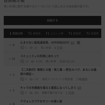
自由掲示板
黒い砂漠に関する様々なテーマについて話し合える自由掲示板です。
投稿する
登録日順
検索順
コメント順
推奨順
話題順
止まらない超高速成長、HYPERBOOST
0
8 日前
0
1K
黒い砂漠
コミュニティの利用にあたって
51
2020.03.25
18
47.8K
黒い砂漠
【二次創作】顎顎たる檻・第三幕 ―野生のバグ、あるいは最
弱の検証―
1
7 時間前
0
127
浅井ジークフリード配信者
キャラの肖像画を撮ると縦長になってしまう
1
1 日前
0
481
無敵で踊り狂う女
デヴォレカアクセサリーの使い道
0