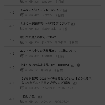
1 日前
0
505
tanupon
そんなこと知ってらぁ…なこと？
1
2 日前
0
427
ノウワン
ミルの木遺跡(狩場)への行き方について
0
3 日前
0
482
威璃亜-日本
取引所の購入の仕方について
0
3 日前
2
500
歩くマシュマロ-日本
エマ・バルタリの記録日誌 9～12章について
9
7 日前
2
862
飛鳥雨音
止まらない超高速成長、HYPERBOOST
0
8 日前
0
1K
黒い砂漠
【ギルド名声】2026ハイデル宴会スクショ【どうなる？】
（2026年ギルド名声アプデリンク追記）
4
2026.07.27
0
885
セルベリア
「怪しい袋」
1
2026.07.24
0
1K
ノウワン