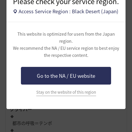
Please check your service region.
MMOの昼夜サイクルを脚本に組み込み、
Access Service Region : Black Desert (Japan)
夜のカルフェオンは
発酵して発光する都市
として描か
れる。
This website is optimized for users from the Japan
region.
3.
フェリーニ・クライバー・リゲ
We recommend the NA / EU service region to best enjoy
the respective content.
ティの融合（カルフェオン版）
フェリーニ
Go to the NA / EU website
カルフェオン市場の混沌を祝祭と狂気で装飾
Stay on the website of this region
顔の大写し、路地の質感を残しつつ“夢化”
クライバー
都市の呼吸＝テンポ