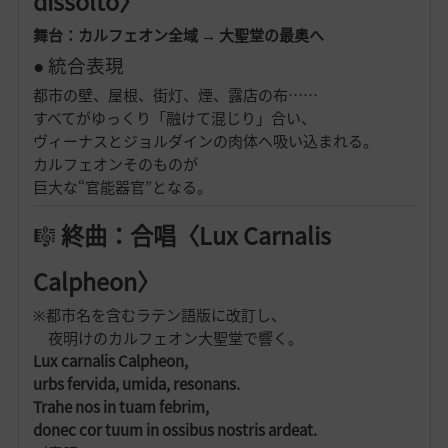
dissolto〉
舞台：カルフェオン全域 → 大聖堂の最奥へ
● 統合表現
都市の壁、屋根、街灯、煙、露店の布……
すべてがゆっくり「融けて混じり」合い、
ヴィーナスとジョルダインの肉体へ吸い込まれる。
カルフェオンそのものが
巨大な“官能器官”となる。
🎼
終曲：合唱〈Lux Carnalis
Calpheon〉
※都市名を含むラテン語版に改訂し、
夜明けのカルフェオン大聖堂で響く。
Lux carnalis Calpheon,
urbs fervida, umida, resonans.
Trahe nos in tuam febrim,
donec cor tuum in ossibus nostris ardeat.