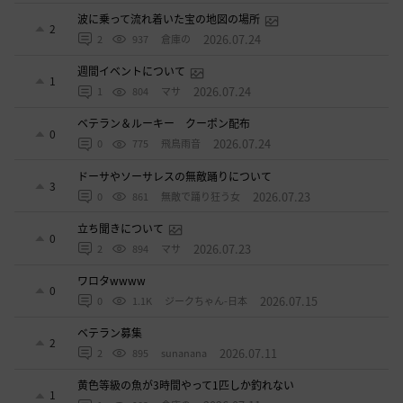
波に乗って流れ着いた宝の地図の場所
2
2026.07.24
2
937
倉庫の
週間イベントについて
1
2026.07.24
1
804
マサ
ベテラン＆ルーキー クーポン配布
0
2026.07.24
0
775
飛鳥雨音
ドーサやソーサレスの無敵踊りについて
3
2026.07.23
0
861
無敵で踊り狂う女
立ち聞きについて
0
2026.07.23
2
894
マサ
ワロタwwww
0
2026.07.15
0
1.1K
ジークちゃん-日本
ベテラン募集
2
2026.07.11
2
895
sunanana
黄色等級の魚が3時間やって1匹しか釣れない
1