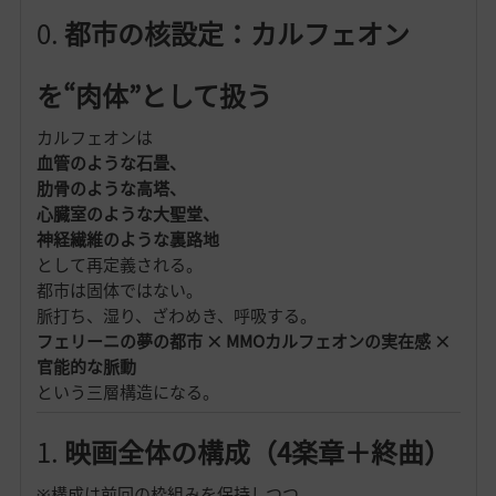
0.
都市の核設定：カルフェオン
を“肉体”として扱う
カルフェオンは
血管のような石畳、
肋骨のような高塔、
心臓室のような大聖堂、
神経繊維のような裏路地
として再定義される。
都市は固体ではない。
脈打ち、湿り、ざわめき、呼吸する。
フェリーニの夢の都市 × MMOカルフェオンの実在感 ×
官能的な脈動
という三層構造になる。
1.
映画全体の構成（4楽章＋終曲）
※構成は前回の枠組みを保持しつつ、