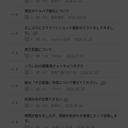
2026.07.11
1
983
倉庫の
現在のトゥバラ強化について
0
2026.07.10
4
952
福音使徒
久しぶりにスクリーンショット撮影のテストをしてみまし
た。
0
2026.07.10
0
761
shodori-日本
君王武器について
2
2026.07.07
2
1.2K
Renon
ソラレEVの募集用チャンネルつきがさ
3
2026.07.02
0
937
無敵で踊り狂う女
船の「チロ装備」作成について教えてください。
0
2026.06.27
3
1K
ノウワン
砂漠の光が交換できない
2
2026.06.26
0
934
倉庫の
時間が経ちましたが、感謝の気持ちを表現したくて投稿しま
す。
3
2026.06.24
0
1.1K
みめぐん-日本