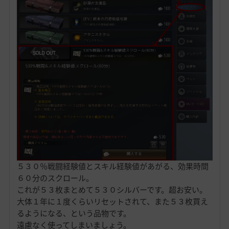
５３０％戦闘経験値とスキル経験値があがる、効果時間
６０分のスクロール。
これが５３枚まとめて５３０シルバーです。超お安い。
大体１年に１度くらいリセットされて、また５３枚買え
るようになる、という品物です。
遠慮なく使ってしまいましょう。