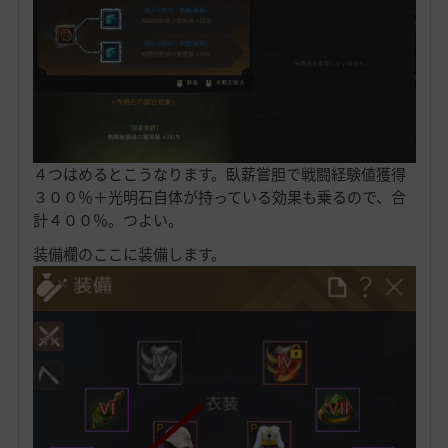
４つはめるとこうなります。臥薪嘗胆で戦闘経験値獲得
３００％＋光明石自体が持っている効果も乗るので、合
計４００％。つよい。
装備欄のここに装備します。