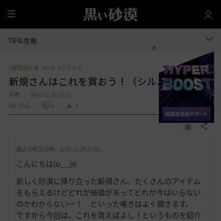
全
体
TIP&攻略
#冒険初心者
#PvE
#アイテム
新規さんはこれを買おう！（シルバー品）
氷鏡
2025.11.29 22:12
2743
0
5
共有する
お
気
最近の修正日時 :
2025.11.29 23:00
に
入
こんにちは(o_ _)o
り
新しく砂漠に降り立った新規さん、たくさんのアイテム
をもらえるけどどれが価値があってどれが今はいらない
のかわからないー！ といった嘆きはよく聞きます。
ですから今回は、これを買えばよし！というものを紹介