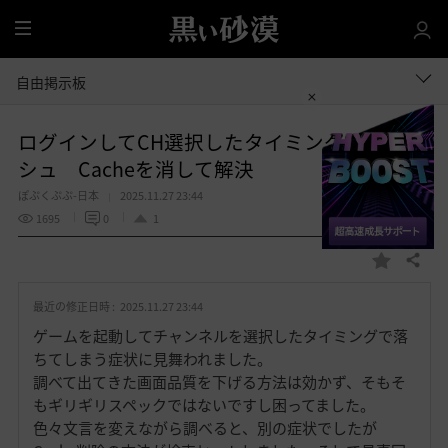
全
体
自由掲示板
ログインしてCH選択したタイミングでクラッ
シュ Cacheを消して解決
ぽぷくぷぷ-日本
2025.11.27 23:44
1695
0
1
共有する
お
気
最近の修正日時 :
2025.11.27 23:44
に
入
ゲームを起動してチャンネルを選択したタイミングで落
り
ちてしまう症状に見舞われました。
調べて出てきた画面品質を下げる方法は効かず、そもそ
もギリギリスペックではないですし困ってました。
色々文言を変えながら調べると、別の症状でしたが