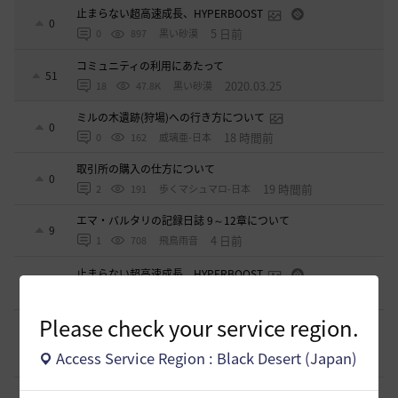
止まらない超高速成長、HYPERBOOST
0
5 日前
0
897
黒い砂漠
コミュニティの利用にあたって
51
2020.03.25
18
47.8K
黒い砂漠
ミルの木遺跡(狩場)への行き方について
0
18 時間前
0
162
威璃亜-日本
取引所の購入の仕方について
0
19 時間前
2
191
歩くマシュマロ-日本
エマ・バルタリの記録日誌 9～12章について
9
4 日前
1
708
飛鳥雨音
止まらない超高速成長、HYPERBOOST
0
5 日前
0
897
黒い砂漠
Please check your service region.
【ギルド名声】2026ハイデル宴会スクショ【どうなる？】
（2026年ギルド名声アプデリンク追記）
4
Access Service Region : Black Desert (Japan)
10 日前
0
848
セルベリア
「怪しい袋」