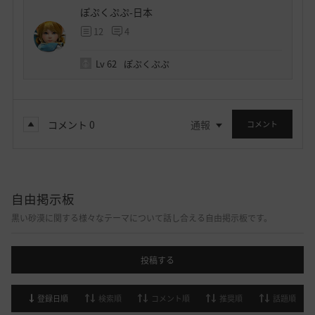
ぽぷくぷぷ-日本
12
4
Lv
62
ぽぷくぷぷ
コメント
0
通報
コメント
自由掲示板
黒い砂漠に関する様々なテーマについて話し合える自由掲示板です。
投稿する
登録日順
検索順
コメント順
推奨順
話題順