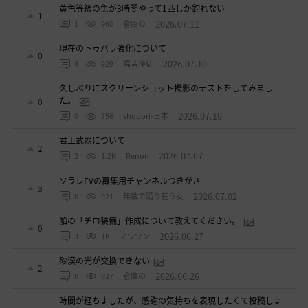
黄色等級の魚が3時間やって1匹しか釣れない
1
2026.07.11
1
960
倉庫の
現在のトゥバラ強化について
0
2026.07.10
4
929
福音使徒
久しぶりにスクリーンショット撮影のテストをしてみまし
た。
0
2026.07.10
0
756
shodori-日本
君王武器について
2
2026.07.07
2
1.2K
Renon
ソラレEVの募集用チャンネルつきがさ
3
2026.07.02
0
921
無敵で踊り狂う女
船の「チロ装備」作成について教えてください。
0
2026.06.27
3
1K
ノウワン
砂漠の光が交換できない
2
2026.06.26
0
927
倉庫の
時間が経ちましたが、感謝の気持ちを表現したくて投稿しま