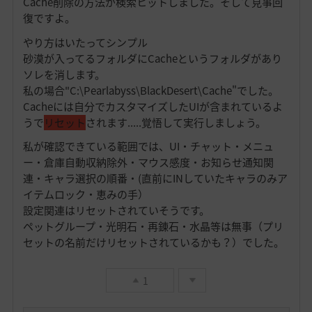
Cache削除の方法が検索ヒットしました。そして見事回
復ですよ。
やり方はいたってシンプル
砂漠が入ってるフォルダにCacheというフォルダがあり
ソレを消します。
私の場合"C:\Pearlabyss\BlackDesert\Cache"でした。
Cacheには自分でカスタマイズしたUIが含まれているよ
うで
リセット
されます.....覚悟して実行しましょう。
私が確認できている範囲では、UI・チャット・メニュ
ー・倉庫自動収納除外・マウス感度・お知らせ通知関
連・キャラ選択の順番・(直前にINしていたキャラのみア
イテムロック・恵みの手）
設定関連はリセットされていそうです。
ペットグループ・光明石・再錬石・水晶等は無事（プリ
セットの名前だけリセットされているかも？）でした。
1