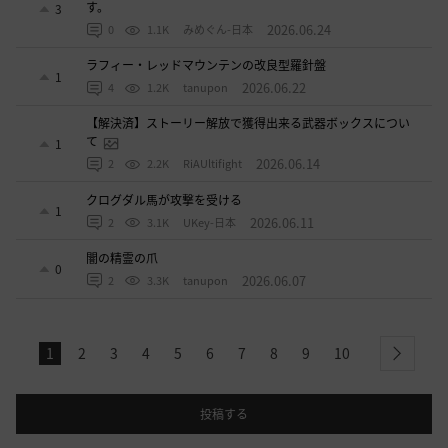
す。
3
2026.06.24
0
1.1K
みめぐん-日本
ラフィー・レッドマウンテンの改良型羅針盤
1
2026.06.22
4
1.2K
tanupon
【解決済】ストーリー解放で獲得出来る武器ボックスについ
て
1
2026.06.14
2
2.2K
RiAUltifight
クログダル馬が攻撃を受ける
1
2026.06.11
2
3.1K
UKey-日本
闇の精霊の爪
0
2026.06.07
2
3.3K
tanupon
1
2
3
4
5
6
7
8
9
10
next
投稿する