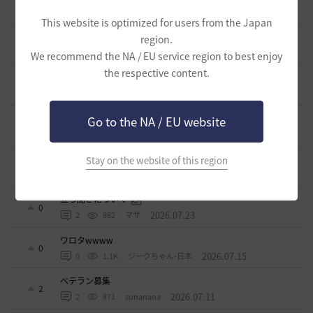
1
2026.07.24
0
967
ノウワン
This website is optimized for users from the Japan
波に乗って流れ着いた宝の地図の場所
region.
2
2026.07.24
2
883
倉庫の
We recommend the NA / EU service region to best enjoy
the respective content.
週間イベントについて
1
2026.07.24
1
768
マサ
ベテラン＆ルーキー クーポン配布
Go to the NA / EU website
0
2026.07.24
0
736
飛鳥雨音
ドーサやソーサレスの無敵踊りについて
Stay on the website of this region
3
2026.07.23
0
819
無敵で踊り狂う女
立ち聞きについて
0
2026.07.23
2
862
マサ
ワロタwwww
0
2026.07.15
0
1.1K
ジークちゃん-日本
ベテラン募集
2
2026.07.11
2
871
sunanana