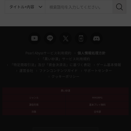
検
索
Pearl Abyssサービス利用規約
個人情報処理方針
「黒い砂漠」サービス利用規約
「特定商取引法」及び「資金決済法」に基づく表記
ゲーム基本情報
運営会社
ファンコンテンツガイド
サポートセンター
クッキーポリシー
黒い砂漠
ジャンル
MMORPG
課金形態
基本プレイ無料
対象
全年齢