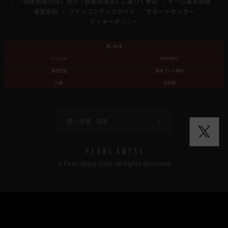
「特定商取引法」及び「資金決済法」に基づく表記
ゲーム基本情報
運営会社
ファンコンテンツガイド
サポートセンター
クッキーポリシー
黒い砂漠
ジャンル
MMORPG
課金形態
基本プレイ無料
対象
全年齢
黒い砂漠 -
日本
© Pearl Abyss Corp. All Rights Reserved.