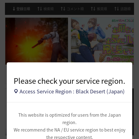
登録日順
検索順
コメント順
推奨順
話題順
試練も立派な仕事です
まちゃりちゃさつえいかい【予告】
Please check your service region.
1
0
3
0
Access Service Region : Black Desert (Japan)
This website is optimized for users from the Japan
region.
We recommend the NA / EU service region to best enjoy
the respective content.