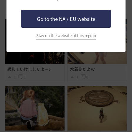
わたしの旅路-覚醒ノヴァ
美容の時間
0
0
0
0
Go to the NA / EU website
Stay on the website of this region
緩和でいけましたよ～♪
水着姿だよｗ
1
1
1
0