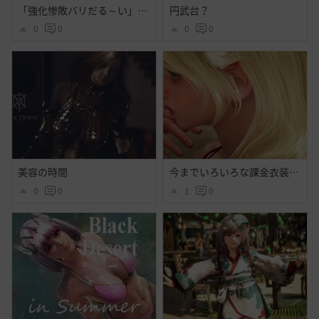
「強化惨敗バリだる～い」「・・・」
円武台？
0
0
0
0
美容の時間
今までいろいろな課金衣装出てそれなりに好きだったけど今回程心奪われた衣装はなかったよ・・大好きだよシトラス・・ハイセンス過ぎるよ黒砂漠☝️ぃえーぃ！
0
0
1
0