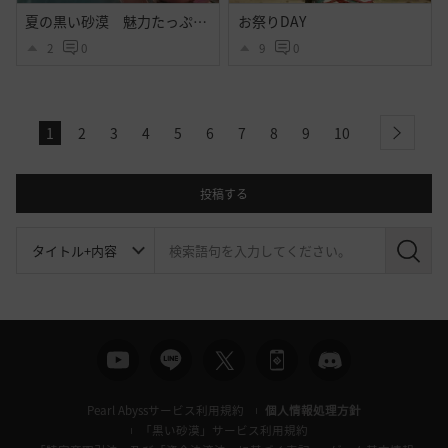
夏の黒い砂漠 魅力たっぷりシトラス衣装のｓｓ その２
お祭りDAY
2
0
9
0
1
2
3
4
5
6
7
8
9
10
next
投稿する
検
索
Pearl Abyssサービス利用規約
個人情報処理方針
「黒い砂漠」サービス利用規約