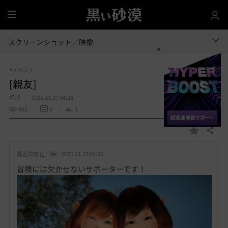
全
体
スクリーンショット／映像
#イベント
[親友]
阿沙
2025.11.27 04:26
963
0
1
共有する
お
気
最近の修正日時 :
2025.11.27 04:26
に
入
冒険には欠かせないサポーターです！
り