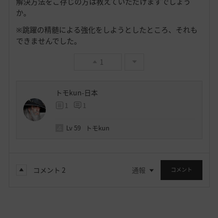
解決方法をご存じの方は教えていただけますでしょう
か。
※跳躍の精髄による強化をしようとしたところ、それも
できませんでした。
1
トモkun-日本
1
1
Lv
59
トモkun
コメント
2
通報
コメント