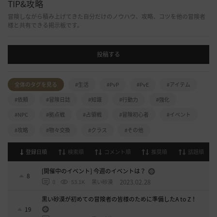
TIP&攻略
冒険しながら積み上げてきた自分だけのノウハウ、攻略、コツを他の冒険者
様と共有できる掲示板です。
投稿する
全体のタグを見る
#生活
#PvP
#PvE
#アイテム
#依頼
#冒険日誌
#知識
#行動力
#強化
#NPC
#拠点戦
#占領戦
#冒険初心者
#イベント
#攻略
#物々交換
#クラス
#その他
登録日順
検索順
コメント順
推奨順
話題順
[開催中のイベント] 今週のイベントは？
8
2023.02.28
0
53.1K
黒い砂漠
黒い砂漠が初めての冒険者の皆様のために準備したA to Z！
19