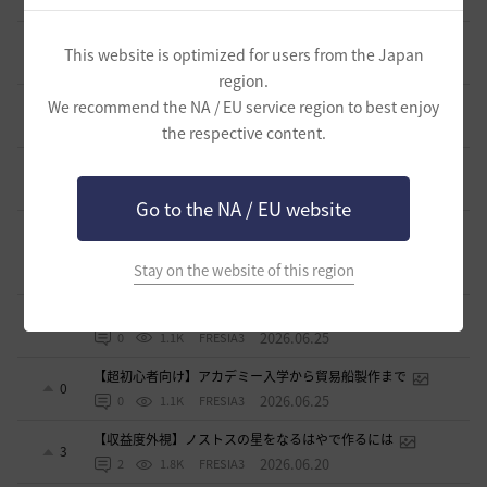
2026.07.21
1
986
ふぁちゃん
全チャログ流しでお困りの方へ
6
This website is optimized for users from the Japan
2026.07.17
1
1K
もかふ
region.
知らないと損するリアル砂漠知識 アイテム編
We recommend the NA / EU service region to best enjoy
13
2026.07.12
0
1.3K
ザンナック-日本
the respective content.
キャラレベルランキング 68Lv以上の人数は？
0
2026.07.11
0
1.1K
エレメル
Go to the NA / EU website
少額の初期投資でOK！トゥバラ装備以下でも始められる金
策
0
Stay on the website of this region
2026.06.25
0
1.1K
FRESIA3
相場変動なし！トゥバラ装備以下でも始められる金策
1
2026.06.25
0
1.1K
FRESIA3
【超初心者向け】アカデミー入学から貿易船製作まで
0
2026.06.25
0
1.1K
FRESIA3
【収益度外視】ノストスの星をなるはやで作るには
3
2026.06.20
2
1.8K
FRESIA3