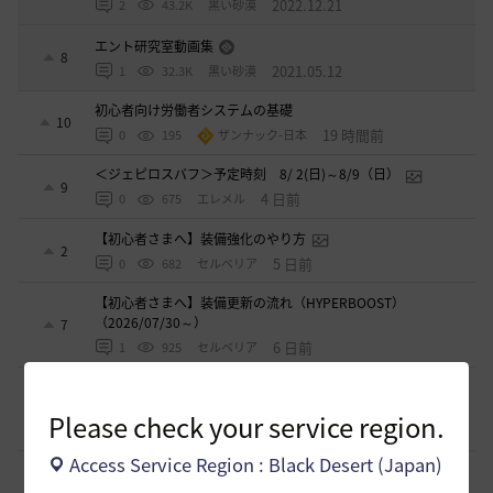
2022.12.21
2
43.2K
黒い砂漠
エント研究室動画集
8
2021.05.12
1
32.3K
黒い砂漠
初心者向け労働者システムの基礎
10
19 時間前
0
195
ザンナック-日本
＜ジェピロスバフ＞予定時刻 8/ 2(日)～8/9（日）
9
4 日前
0
675
エレメル
【初心者さまへ】装備強化のやり方
2
5 日前
0
682
セルベリア
【初心者さまへ】装備更新の流れ（HYPERBOOST）
（2026/07/30～）
7
6 日前
1
925
セルベリア
【初心者さまへ】7月30日のアプデで装備更新が大きく変わ
ります【HYPERBOOST】
6
Please check your service region.
2026.07.27
1
999
セルベリア
Access Service Region : Black Desert (Japan)
漆黒ライオン狩猟用 ノックバック＆気絶抵抗100%構成
2