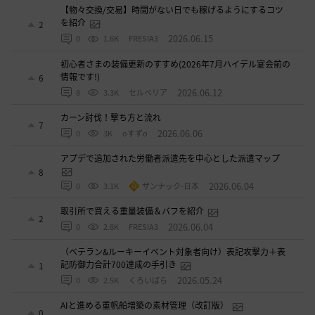
【物々交換/交易】時間がない日でも稼げるようにするコツ
を紹介
2
2026.06.15
0
1.6K
FRESIA3
初心者さまの装備更新のすすめ(2026年7月ハイデル宴会前の
情報です!)
6
2026.06.12
8
3.3K
セルベリア
カーン討伐！撃ち方と流れ
7
2026.06.06
0
3K
oすずo
アプデで追加された労働者派遣先を中心とした派遣マップ
8
2026.06.04
0
3.1K
ザンナック-日本
取引所で買える重量装備＆バフを紹介
2
2026.06.04
0
2.8K
FRESIA3
（ベテラン&ルーキーイベント対象者向け）表記攻撃力＋表
記防御力合計700達成の手引き
1
2026.05.24
0
2.5K
くろいばら
AIと進める重帆船増築の素材管理（改訂版）
0