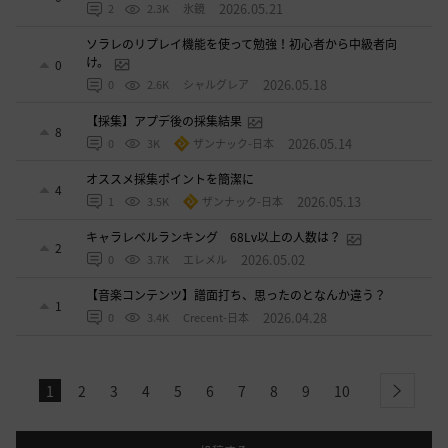
2026.05.21
2
2.3K
氷鏡
ソラレのリプレイ機能を使って勉強！初心者から中級者向
け。
0
2026.05.18
0
2.6K
シャルグレア
【採集】アプデ後の採集結果
8
2026.05.14
0
3K
ザンナック-日本
オススメ採集ポイントを簡潔に
4
2026.05.13
1
3.5K
ザンナック-日本
キャラレベルランキング 68Lv以上の人数は？
2
2026.05.02
0
3.7K
エレメル
【音楽コンテンツ】譜面打ち、思ったのとなんか違う？
1
2026.04.28
0
3.4K
Crecent-日本
1
2
3
4
5
6
7
8
9
10
next