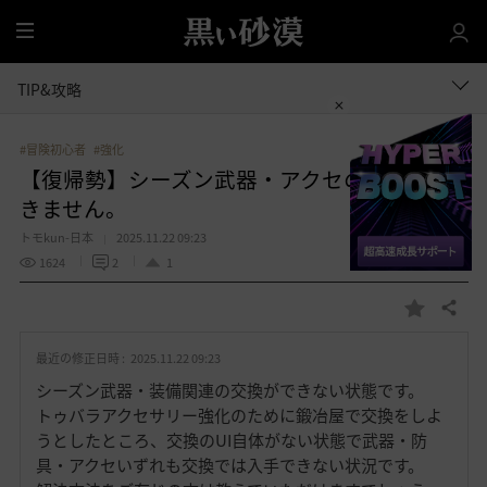
全
体
TIP&攻略
#冒険初心者
#強化
【復帰勢】シーズン武器・アクセの交換がで
きません。
トモkun-日本
2025.11.22 09:23
1624
2
1
共有する
お
気
最近の修正日時 :
2025.11.22 09:23
に
入
シーズン武器・装備関連の交換ができない状態です。
り
トゥバラアクセサリー強化のために鍛冶屋で交換をしよ
うとしたところ、交換のUI自体がない状態で武器・防
具・アクセいずれも交換では入手できない状況です。