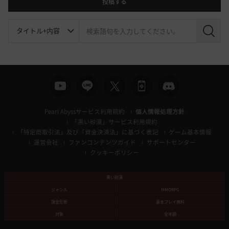
投稿する
検
索
Pearl Abyssサービス利用規約
個人情報処理方針
「黒い砂漠」サービス利用規約
「特定商取引法」及び「資金決済法」に基づく表記
ゲーム基本情報
運営会社
ファンコンテンツガイド
サポートセンター
クッキーポリシー
黒い砂漠
ジャンル
MMORPG
課金形態
基本プレイ無料
対象
全年齢