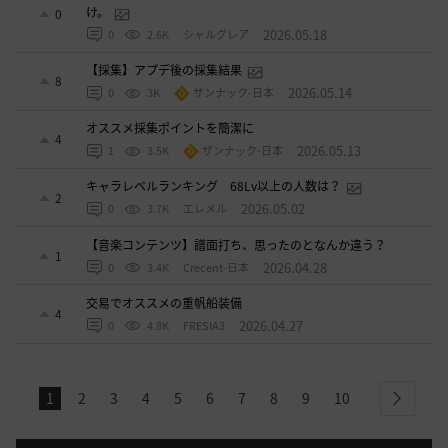
け。
0
2026.05.18
0
2.6K
シャルグレア
【採集】アプデ後の採集結果
8
2026.05.14
0
3K
ザンナック-日本
オススメ採集ポイントを簡潔に
4
2026.05.13
1
3.5K
ザンナック-日本
キャラレベルランキング 68Lv以上の人数は？
2
2026.05.02
0
3.7K
エレメル
【音楽コンテンツ】譜面打ち、思ったのとなんか違う？
1
2026.04.28
0
3.4K
Crecent-日本
交易でオススメの重帆船装備
4
2026.04.27
0
4.8K
FRESIA3
1
2
3
4
5
6
7
8
9
10
next