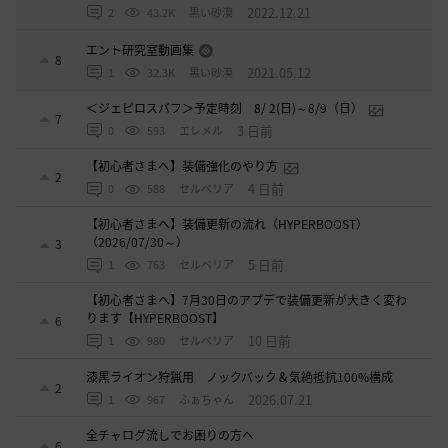
2022.12.21
2
43.2K
黒い砂漠
エント研究室動画集
8
2021.05.12
1
32.3K
黒い砂漠
＜ジェピロスバフ＞予定時刻 8/ 2(日)～8/9（日）
7
3 日前
0
593
エレメル
【初心者さまへ】装備強化のやり方
2
4 日前
0
588
セルベリア
【初心者さまへ】装備更新の流れ（HYPERBOOST）
（2026/07/30～）
3
5 日前
1
763
セルベリア
【初心者さまへ】7月30日のアプデで装備更新が大きく変わ
ります【HYPERBOOST】
6
10 日前
1
980
セルベリア
漆黒ライオン狩猟用 ノックバック＆気絶抵抗100%構成
2
2026.07.21
1
967
ふぁちゃん
全チャログ流しでお困りの方へ
6