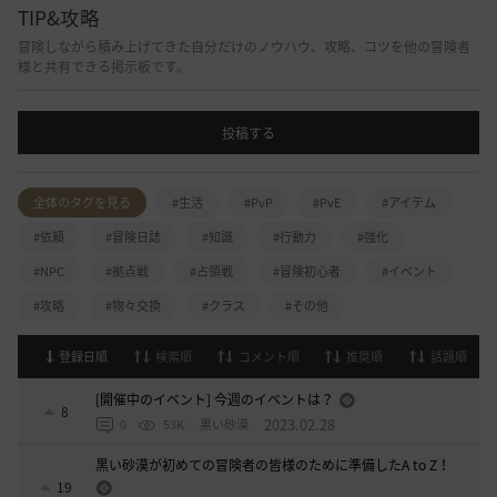
TIP&攻略
冒険しながら積み上げてきた自分だけのノウハウ、攻略、コツを他の冒険者
様と共有できる掲示板です。
投稿する
全体のタグを見る
#生活
#PvP
#PvE
#アイテム
#依頼
#冒険日誌
#知識
#行動力
#強化
#NPC
#拠点戦
#占領戦
#冒険初心者
#イベント
#攻略
#物々交換
#クラス
#その他
登録日順
検索順
コメント順
推奨順
話題順
[開催中のイベント] 今週のイベントは？
8
2023.02.28
0
53K
黒い砂漠
黒い砂漠が初めての冒険者の皆様のために準備したA to Z！
19