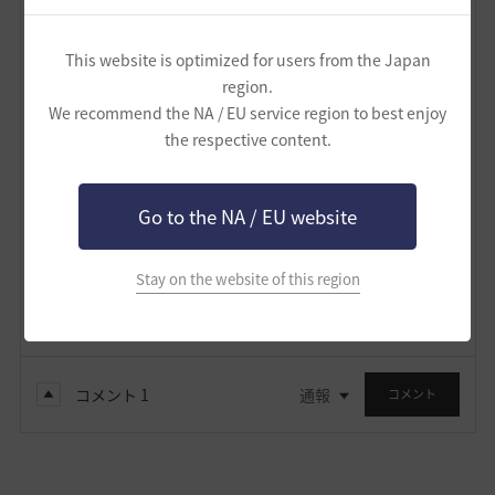
る、というところが魅力のコンテンツです。上記のキノ
コ（＋トリュフ）や香辛料など。
This website is optimized for users from the Japan
この機会に試してみるのもよいのではと思っています。
region.
それでは今日も、収穫の秋を旅して。
We recommend the NA / EU service region to best enjoy
the respective content.
2
Go to the NA / EU website
氷鏡
64
88
Stay on the website of this region
Lv
非公開
黒羽根
コメント
1
通報
コメント