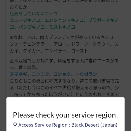
他、店売りしていないキノコをこの時を狙って栽培して
おくとか
店売りしていないキノコ
ヒュージキノコ、エンシェントキノコ、ブラガードキノ
コ、バンプキノコ、ミストキノコ
※なお、きのこ商人ブランディオが売っているキノコ
フォーチュンテラー、アロー、ドワーフ、クラウド、ス
カイ、タイガー、エンペラー、ゴースト
基本栽培でしか採れず、料理をする人に常にニーズがあ
る、香辛料系。
タマネギ、ニンニク、コショウ、トウガラシ
こちらもこの機会に補充するなり、育てて取引市場で売
る（ただし今はこのイベで供給が増えると思うので、少
し待ってから売ったほうがいい）というのもおすすめで
す。
夢が広がるイベントだなあと思いましたので、さくっと
Please check your service region.
記事にしてみました。
Access Service Region : Black Desert (Japan)
栽培は「これがほしいな」と思ったときに、自分で作れ