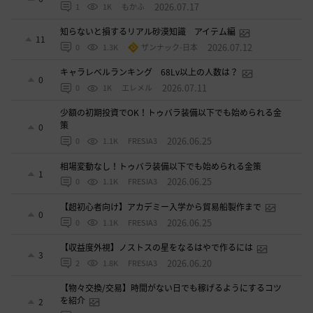
2026.07.17
1
1K
もかふ
知らないと損するリアル砂漠知識 アイテム編
11
2026.07.12
0
1.3K
ザンナック-日本
キャラレベルランキング 68Lv以上の人数は？
0
2026.07.11
0
1K
エレメル
少額の初期投資でOK！トゥバラ装備以下でも始められる金
策
0
2026.06.25
0
1.1K
FRESIA3
相場変動なし！トゥバラ装備以下でも始められる金策
1
2026.06.25
0
1.1K
FRESIA3
【超初心者向け】アカデミー入学から貿易船製作まで
0
2026.06.25
0
1.1K
FRESIA3
【収益度外視】ノストスの星をなるはやで作るには
3
2026.06.20
2
1.8K
FRESIA3
【物々交換/交易】時間がない日でも稼げるようにするコツ
を紹介
2