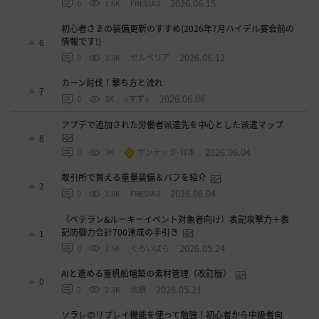
2026.06.15
0
1.6K
FRESIA3
初心者さまの装備更新のすすめ(2026年7月ハイデル宴会前の
情報です!)
6
2026.06.12
8
3.3K
セルベリア
カーン討伐！撃ち方と流れ
7
2026.06.06
0
3K
oすずo
アプデで追加された労働者派遣先を中心とした派遣マップ
8
2026.06.04
0
3K
ザンナック-日本
取引所で買える重量装備＆バフを紹介
2
2026.06.04
0
2.8K
FRESIA3
（ベテラン&ルーキーイベント対象者向け）表記攻撃力＋表
記防御力合計700達成の手引き
1
2026.05.24
0
2.5K
くろいばら
AIと進める重帆船増築の素材管理（改訂版）
0
2026.05.21
2
2.3K
氷鏡
ソラレのリプレイ機能を使って勉強！初心者から中級者向