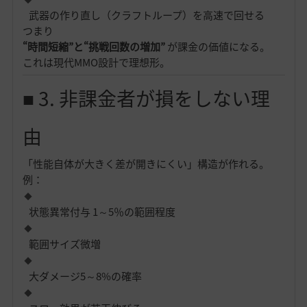
武器の作り直し（クラフトループ）を高速で回せる
つまり
“時間短縮”と“挑戦回数の増加”
が課金の価値になる。
これは現代MMO設計で理想形。
■ 3. 非課金者が損をしない理
由
「性能自体が大きく差が開きにくい」構造が作れる。
例：
状態異常付与 1～5％の範囲程度
範囲サイズ微増
大ダメージ5～8%の確率