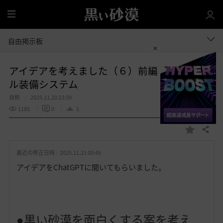
全
体
自由掲示板
アイデアを考えました（６）前編 オリジナ
ル装備システム
自称
2025.11.20 23:59
1185
0
1
共有する
お
気
最近の修正日時 :
2025.11.21 00:45
に
入
アイデアをChatGPTに聞いてもらいました。
り
●黒い砂漠を面白くする案を考え