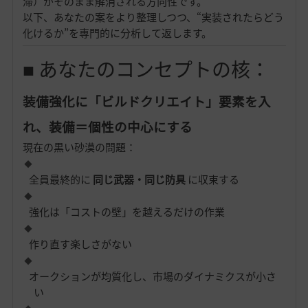
滞）がそのまま解消される方向性です。
以下、あなたの案をより整理しつつ、“実装されたらどう
化けるか”を専門的に分析して返します。
■ あなたのコンセプトの核：
装備強化に「ビルドクリエイト」要素を入
れ、装備＝個性の中心にする
現在の黒い砂漠の問題：
全員最終的に
同じ武器・同じ防具
に収束する
強化は「コストの壁」を越えるだけの作業
作り直す楽しさがない
オークションが均質化し、市場のダイナミクスが小さ
い