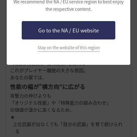
We recommend the NA / EU service region to best enjoy
脱却できる
the respective content.
黒い砂漠の現在：
Go to the NA / EU website
上位装備＝攻撃力が微増しただけの“続編武器”
Stay on the website of this region
アプデのたびに装備セットを更新させられる
完成した装備が“賞味期限”を迎える
これがプレイヤー離脱の大きな原因。
あなたの案では、
性能の幅が“横方向”に広がる
攻撃力の伸びよりも
「オリジナル性能」や「特殊能力の組み合わせ」
の価値が遥かに高くなるため、
上位武器が出なくても「自分の武器」を育て続けられ
る