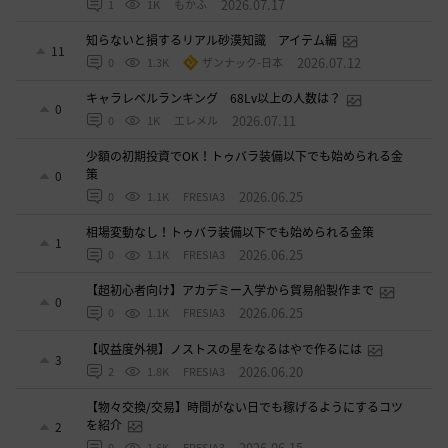
2026.07.17
1
1K
もかふ
知らないと損するリアル砂漠知識 アイテム編
11
2026.07.12
0
1.3K
ザンナック-日本
キャラレベルランキング 68Lv以上の人数は？
0
2026.07.11
0
1K
エレメル
少額の初期投資でOK！トゥバラ装備以下でも始められる金
策
0
2026.06.25
0
1.1K
FRESIA3
相場変動なし！トゥバラ装備以下でも始められる金策
1
2026.06.25
0
1.1K
FRESIA3
【超初心者向け】アカデミー入学から貿易船製作まで
0
2026.06.25
0
1.1K
FRESIA3
【収益度外視】ノストスの星をなるはやで作るには
3
2026.06.20
2
1.8K
FRESIA3
【物々交換/交易】時間がない日でも稼げるようにするコツ
を紹介
2
2026.06.15
0
1.6K
FRESIA3