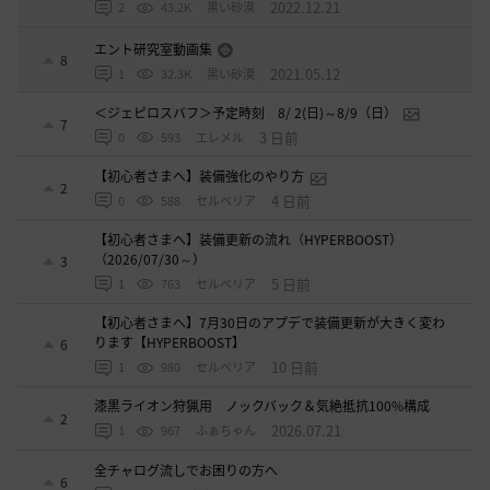
2022.12.21
2
43.2K
黒い砂漠
エント研究室動画集
8
2021.05.12
1
32.3K
黒い砂漠
＜ジェピロスバフ＞予定時刻 8/ 2(日)～8/9（日）
7
3 日前
0
593
エレメル
【初心者さまへ】装備強化のやり方
2
4 日前
0
588
セルベリア
【初心者さまへ】装備更新の流れ（HYPERBOOST）
（2026/07/30～）
3
5 日前
1
763
セルベリア
【初心者さまへ】7月30日のアプデで装備更新が大きく変わ
ります【HYPERBOOST】
6
10 日前
1
980
セルベリア
漆黒ライオン狩猟用 ノックバック＆気絶抵抗100%構成
2
2026.07.21
1
967
ふぁちゃん
全チャログ流しでお困りの方へ
6