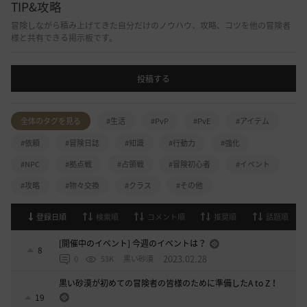
TIP&攻略
冒険しながら積み上げてきた自分だけのノウハウ、攻略、コツを他の冒険者
様と共有できる掲示板です。
投稿する
全体のタグを見る
#生活
#PvP
#PvE
#アイテム
#依頼
#冒険日誌
#知識
#行動力
#強化
#NPC
#拠点戦
#占領戦
#冒険初心者
#イベント
#攻略
#物々交換
#クラス
#その他
登録日順
検索順
コメント順
推奨順
話題順
[開催中のイベント] 今週のイベントは？
8
2023.02.28
0
53K
黒い砂漠
黒い砂漠が初めての冒険者の皆様のために準備したA to Z！
19