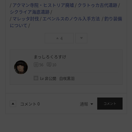
/
アクマン寺院・ヒストリア廃墟
/
クラトゥカ古代遺跡
/
シクライア海底遺跡
/
/
マレッタ討伐
/
エベンルスのノウル入手方法
/
釣り装備
について
/
4
まっしろくろすけ
56
10
Lv
非公開
白咲黒羽
コメント
0
通報
コメント