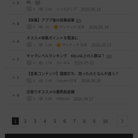
け。
0
2026.05.18
0
2.6K
シャルグレア
【採集】アプデ後の採集結果
8
2026.05.14
0
3K
ザンナック-日本
オススメ採集ポイントを簡潔に
4
2026.05.13
1
3.5K
ザンナック-日本
キャラレベルランキング 68Lv以上の人数は？
2
2026.05.02
0
3.7K
エレメル
【音楽コンテンツ】譜面打ち、思ったのとなんか違う？
1
2026.04.28
0
3.4K
Crecent-日本
交易でオススメの重帆船装備
4
2026.04.27
0
4.8K
FRESIA3
1
2
3
4
5
6
7
8
9
10
next