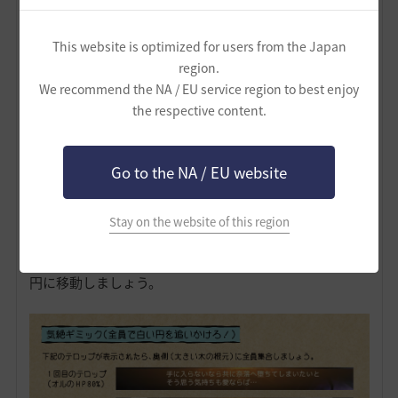
This website is optimized for users from the Japan
region.
✅
気絶ギミック（ギミック時は、事故を防ぐために納刀
We recommend the NA / EU service region to best enjoy
しましょう ）
the respective content.
「手に入らないなら共に奈落へ堕ちてしまいたいとそう
思う気持ちも愛ならば…」
というテロップがでたら、奥側（大きな木の根元）に全
Go to the NA / EU website
員集合しましょう。
白い範囲が順番に5つ発生するので、全員で白い円を追い
かけます。
Stay on the website of this region
白い範囲が出る際に、上から球が落ちてきます。
円1つに付き1人が気絶状態になるので、動ける人は次の
円に移動しましょう。