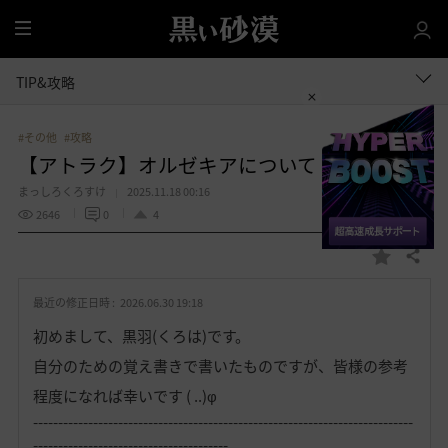
全
体
TIP&攻略
#その他
#攻略
【アトラク】オルゼキアについて
まっしろくろすけ
2025.11.18 00:16
2646
0
4
共有する
お
気
最近の修正日時 :
2026.06.30 19:18
に
入
初めまして、黒羽(くろは)です。
り
自分のための覚え書きで書いたものですが、皆様の参考
程度になれば幸いです ( ..)φ
----------------------------------------------------------------------------
---------------------------------------