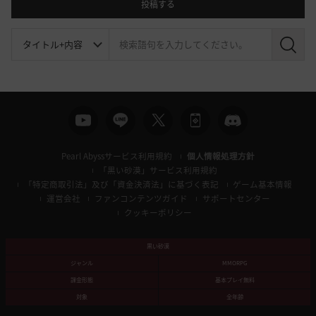
投稿する
検
索
Pearl Abyssサービス利用規約
個人情報処理方針
「黒い砂漠」サービス利用規約
「特定商取引法」及び「資金決済法」に基づく表記
ゲーム基本情報
運営会社
ファンコンテンツガイド
サポートセンター
クッキーポリシー
黒い砂漠
ジャンル
MMORPG
課金形態
基本プレイ無料
対象
全年齢