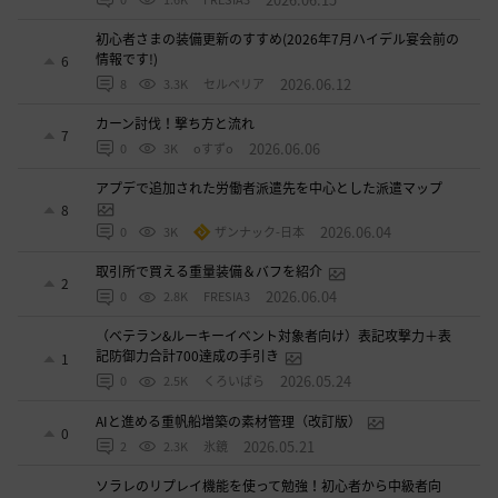
初心者さまの装備更新のすすめ(2026年7月ハイデル宴会前の
情報です!)
6
2026.06.12
8
3.3K
セルベリア
カーン討伐！撃ち方と流れ
7
2026.06.06
0
3K
oすずo
アプデで追加された労働者派遣先を中心とした派遣マップ
8
2026.06.04
0
3K
ザンナック-日本
取引所で買える重量装備＆バフを紹介
2
2026.06.04
0
2.8K
FRESIA3
（ベテラン&ルーキーイベント対象者向け）表記攻撃力＋表
記防御力合計700達成の手引き
1
2026.05.24
0
2.5K
くろいばら
AIと進める重帆船増築の素材管理（改訂版）
0
2026.05.21
2
2.3K
氷鏡
ソラレのリプレイ機能を使って勉強！初心者から中級者向