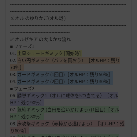
----------------------------------------------------------------------------
---------------------------------------
⚔️ オル のゆりかご(オル戦 )
----------------------------------------------------------------------------
---------------------------------------
✅ オルゼキア の大まかな流れ
■ フェーズ1
01.
土星シュートギミック [開始時]
02.
白い円ギミック（バフを貰おう）［オルHP：残り
70％］
03.
ガードギミック (1回目)［オルHP：残り50％］
04.
ガードギミック (2回目)［オルHP：残り30％］
■ フェーズ2
06.
誘導ギミック1（オルに球体を5つ当てる）［オル
HP：残り90％］
07.
気絶ギミック (白円を追いかけよう) (1回目)［オル
HP：残り80％］
08.
床攻撃ギミック（赤枠から逃げよう）［オルHP：残
り60％］