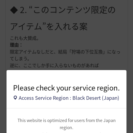
◆ 2. “このコンテンツ限定の
アイテム”を入れる案
これも大賛成。
理由：
限定アイテムなしだと、結局「狩場の下位互換」になっ
てしまう。
逆に、ここでしか手に入らないものがあれば
探索プレイの独自文化ができる
Please check your service region.
「週に1回は探索に行く」という新しいルーチンが生ま
Access Service Region : Black Desert (Japan)
れる
経済として「探索産アイテム」という新しいカテゴリ
This website is optimized for users from the Japan
ーができる
region.
黒い砂漠は“狩場偏重社会”なので、このコンテンツは強