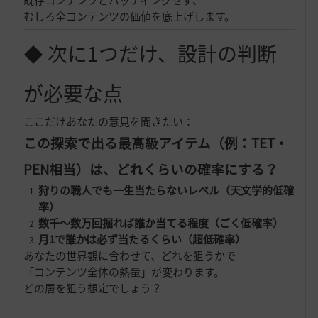
既存コンテンツとバッティングせず、
むしろ全コンテンツの価値を底上げします。
◆ 次に1つだけ、設計の判断
が必要な点
ここだけあなたの意見を聞きたい：
この探索で出る最高級アイテム（例：TET・
PEN相当）は、どれくらいの確率にする？
狩りの職人でも一生当たらないレベル（天文学的低確
率）
数千〜数万回掘れば誰か当てる程度（ごく低確率）
月1で誰かは必ず当たるくらい（超低確率）
あなたの世界観に合わせて、どれを狙うかで
「コンテンツ全体の熱量」が変わります。
どの層を狙う想定でしょう？