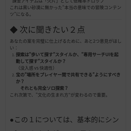
課金アイテムは「欠片」として低確率ドロップ
これは黒い砂漠に無かった“本当の意味での冒険コンテン
ツ”になる。
◆ 次に聞きたい２点
あなたの案を完璧に仕上げるために、あと2つ意見がほし
い：
探索は“歩いて探す”スタイルか、“専用サーチUIを起
動して探す”スタイルか？
（没入感 vs 快適性）
宝の“場所をプレイヤー間で共有できる”ようにすべき
か？
それとも完全ソロ探索？
これ次第で、“文化の生まれ方”が変わるので重要。
●この１については、基本的にシン