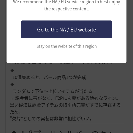
い意味を持つ。
We recommend the NA / EU service region to best enjoy
the respective content.
◆ 3. “課金アイテムを発掘可能
Go to the NA / EU website
にする”案
これは非常に興味深い。
Stay on the website of this region
そのままだと強すぎるため、黒サバ風に調整するなら：
● 発掘で出るのは「課金アイテムの欠片」
10個集めると、パール商品1つが完成
ランダムで下位〜上位アイテムが当たる
→ 課金者に害がなく、F2Pにも夢がある絶妙なライン。
黒い砂漠は課金アイテムの取引所売買がすでに存在する
ため、
“欠片”としての実装は非常に相性がいい。