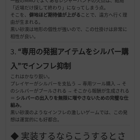
一般のMMOでよくあるレジャーハントの欠点は、結局
「近場だけ探して終わり」になってしまう点。
そこを、
僻地ほど期待値が上がる
ことで、遠方へ行く理
由が生まれる。
黒い砂漠は地形の個性が強いので、この仕掛けは非常に
相性が良い。
3.
“専用の発掘アイテムをシルバー購
入”でインフレ抑制
これはかなり鋭い。
プレイヤーがシルバーを支払う → 専用ツール購入 → そ
のシルバーがプールされる → そこから報酬が生成される
＝
シルバーの出入りを無限に増やさないための完璧な仕
組み
。
黒い砂漠のようなインフレの激しいゲームでは、この発
想は運営的にも好都合。
◆ 実装するならこうするとさ