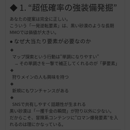
◆ 1. “超低確率の強装備発掘”
あなたの提案は完全に正しい。
こういう「一発逆転要素」は、黒い砂漠のような長期
MMOでは価値が大きい。
● なぜ大当たり要素が必要なのか
マップ探索という行動は“単調になりやすい”
→ その単調さを一撃で補正してくれるのが「夢要素」
狩りメインの人も興味を持つ
新規にもワンチャンスがある
SNSで共有しやすく話題性が生まれる
黒い砂漠は「一攫千金の瞬間」が狩り以外に少ない。
だからこそ、冒険系コンテンツに“ロマン爆発要素”を入
れるのは理にかなっている。