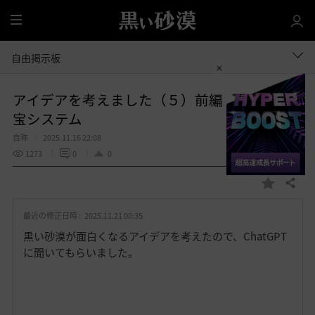
全
体
自由掲示板
アイデアを考えました（５）前編 黒砂の秘
宝システム
自称
2025.11.16 22:08
1273
0
0
共有する
お
気
最近の修正日時 :
2025.11.21 00:35
に
入
黒い砂漠が面白くなるアイデアを考えたので、ChatGPT
り
に聞いてもらいました。