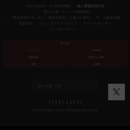
Pearl Abyssサービス利用規約
個人情報処理方針
「黒い砂漠」サービス利用規約
「特定商取引法」及び「資金決済法」に基づく表記
ゲーム基本情報
運営会社
ファンコンテンツガイド
サポートセンター
クッキーポリシー
黒い砂漠
ジャンル
MMORPG
課金形態
基本プレイ無料
対象
全年齢
黒い砂漠 -
日本
© Pearl Abyss Corp. All Rights Reserved.