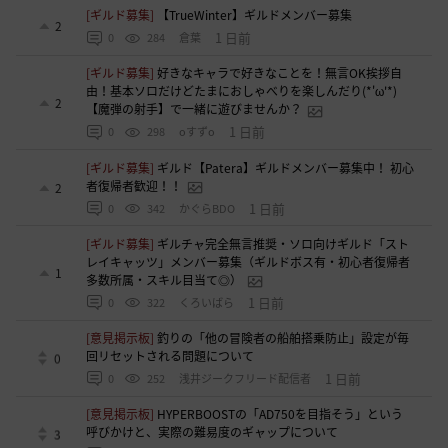
[ギルド募集]
【TrueWinter】ギルドメンバー募集
2
1 日前
0
284
倉葉
[ギルド募集]
好きなキャラで好きなことを！無言OK挨拶自
由！基本ソロだけどたまにおしゃべりを楽しんだり(*'ω'*)
2
【魔弾の射手】で一緒に遊びませんか？
1 日前
0
298
oすずo
[ギルド募集]
ギルド【Patera】ギルドメンバー募集中！ 初心
者復帰者歓迎！！
2
1 日前
0
342
かぐらBDO
[ギルド募集]
ギルチャ完全無言推奨・ソロ向けギルド「スト
レイキャッツ」メンバー募集（ギルドボス有・初心者復帰者
1
多数所属・スキル目当て◎）
1 日前
0
322
くろいばら
[意見掲示板]
釣りの「他の冒険者の船舶搭乗防止」設定が毎
回リセットされる問題について
0
1 日前
0
252
浅井ジークフリード配信者
[意見掲示板]
HYPERBOOSTの「AD750を目指そう」という
呼びかけと、実際の難易度のギャップについて
3