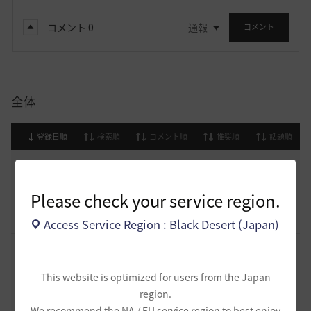
コメント
0
通報
コメント
全体
登録日順
検索順
コメント順
推奨順
話題順
止まらない超高速成長、HYPERBOOST
0
8 日前
0
995
黒い砂漠
Please check your service region.
[開催中のイベント] 今週のイベントは？
8
2023.02.28
0
53.1K
黒い砂漠
Access Service Region : Black Desert (Japan)
黒い砂漠が初めての冒険者の皆様のために準備したA to Z！
19
2022.12.21
2
43.2K
黒い砂漠
This website is optimized for users from the Japan
region.
エント研究室動画集
8
We recommend the NA / EU service region to best enjoy