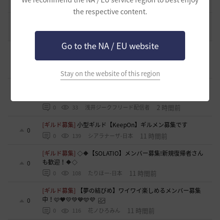
2021.05.12
1
32.3K
黒い砂漠
the respective content.
コミュニティの利用にあたって
51
2020.03.25
18
47.8K
黒い砂漠
Go to the NA / EU website
[ギルド募集]
新設ギルド 「Shmurda」立ち上げメンバー募
集！現在3名！
0
1 時間前
0
37
いなドン
Stay on the website of this region
[意見掲示板]
「ねんどろいど ウサ」の制作過程に関する広
報・情報開示について（提案）
0
2 時間前
0
33
浅井ジークフリード配信者
[ギルド募集]
小型ギルド【KeepOn】ギルメン募集です
0
11 時間前
0
139
シアラナーザ-日本
[ギルド募集]
◇🔶【SOLATIO】メンバー募集!新規復帰者さん
も歓迎！🔶◇
0
11 時間前
0
108
たりほー-日本
[ギルド募集]
【夢の結びめ】ワイワイ楽しめるメンバー募集
中！🩷🧡💛💚💙🩵💜
0
11 時間前
0
116
花ノひろみん