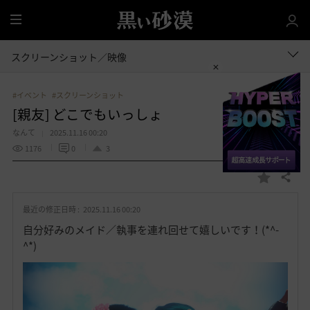
全
体
スクリーンショット／映像
#イベント
#スクリーンショット
[親友] どこでもいっしょ
なんて
2025.11.16 00:20
1176
0
3
共有する
お
気
最近の修正日時 :
2025.11.16 00:20
に
入
自分好みのメイド／執事を連れ回せて嬉しいです！(*^-
り
^*)