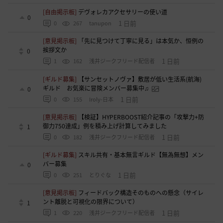
[自由掲示板]
デヴォレカアクセサリーの使い道
0
1 日前
0
267
tanupon
[意見掲示板]
「先に見つけて丁寧に見る」は本気か、恒例の
挨拶文か
0
1 日前
1
162
浅井ジークフリード配信者
[ギルド募集]
【サンセットノヴァ】敷居が低い生活系(航海)
ギルド お気楽に冒険メンバー募集中♫
0
1 日前
0
155
Iroly-日本
[意見掲示板]
【検証】HYPERBOOST紹介記事の「攻撃力+防
御力750達成」例を積み上げ計算してみました
1
1 日前
0
182
浅井ジークフリード配信者
[ギルド募集]
スキル共有・基本無言ギルド【無為無想】メン
バー募集
0
1 日前
0
251
とりぐな
[意見掲示板]
フィードバック構造そのものへの懸念（サイレ
ント離脱と可視化の限界について）
1
1 日前
1
220
浅井ジークフリード配信者