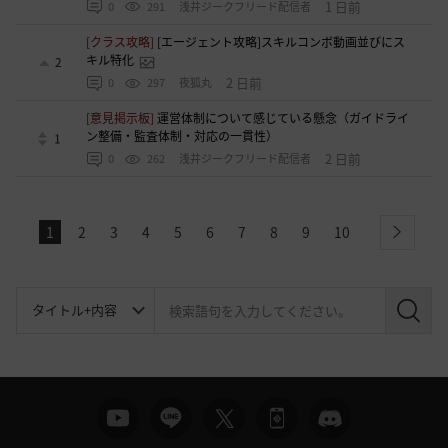
1 日前
0
291
浅井ジークフリード配信者
[クラス攻略]
[エージェント攻略]スキルコンボ動画並びにス
キル特化
2
2 日前
0
297
夜狐丸
[意見掲示板]
運営体制について感じている懸念（ガイドライ
ン整備・監査体制・対応の一貫性）
1
2 日前
0
262
浅井ジークフリード配信者
1
2
3
4
5
6
7
8
9
10
next
検
索