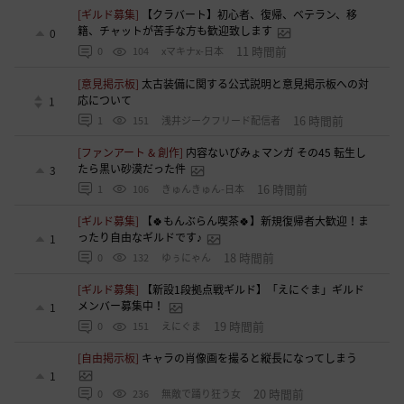
[ギルド募集]
【クラバート】初心者、復帰、ベテラン、移
籍、チャットが苦手な方も歓迎致します
0
11 時間前
0
104
xマキナx-日本
[意見掲示板]
太古装備に関する公式説明と意見掲示板への対
応について
1
16 時間前
1
151
浅井ジークフリード配信者
[ファンアート & 創作]
内容ないびみょマンガ その45 転生し
たら黒い砂漠だった件
3
16 時間前
1
106
きゅんきゅん-日本
[ギルド募集]
【🍀もんぶらん喫茶🍀】新規復帰者大歓迎！ま
ったり自由なギルドです♪
1
18 時間前
0
132
ゆぅにゃん
[ギルド募集]
【新設1段拠点戦ギルド】「えにぐま」ギルド
メンバー募集中！
1
19 時間前
0
151
えにぐま
[自由掲示板]
キャラの肖像画を撮ると縦長になってしまう
1
20 時間前
0
236
無敵で踊り狂う女