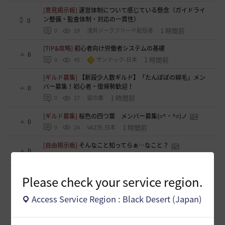
[意見掲示板]
運営体制について感じている懸念（ガイドライ
ン整備・監査体制・対応の一貫性）
0
1 時間前
0
19
浅井ジークフリード配信者
[TIP&攻略]
初心者向け労働者システムの基礎
6
1 時間前
0
45
ザンナック-日本
[ギルド募集]
【新設少人数ギルド】「たんぽぽの綿毛」メン
バー募集！初心者・復帰勢歓迎！
0
1 時間前
0
27
鼠の巣
[ギルド募集]
桜色の四つ葉 メンバー募集(=^・^=)ノ
0
1 時間前
0
24
VAZ光-日本
[自由掲示板]
そんなこと知ってらぁ…なこと？
0
1 時間前
0
46
ノウワン
[意見掲示板]
PKへの処罰、ちょっと厳しくなりすぎてないか
Please check your service region.
0
1 時間前
0
33
浅井ジークフリード配信者
Access Service Region : Black Desert (Japan)
[意見掲示板]
プレイヤー間トラブルへの対応がBAN一辺倒で
あることについて
0
2 時間前
0
45
浅井ジークフリード配信者