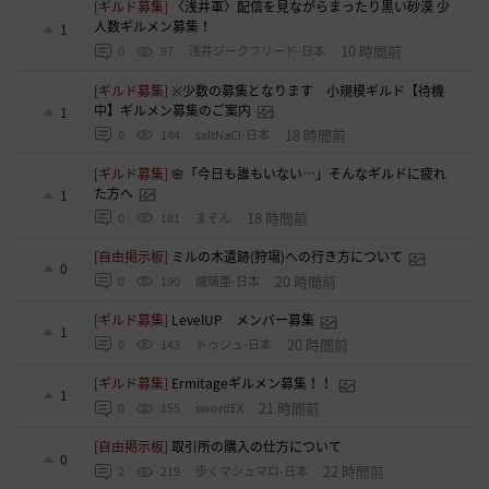
[ギルド募集]
〈浅井軍〉配信を見ながらまったり黒い砂漠 少
人数ギルメン募集！
1
10 時間前
0
97
浅井ジークフリード-日本
[ギルド募集]
※少数の募集となります 小規模ギルド【待機
中】ギルメン募集のご案内
1
18 時間前
0
144
saltNaCl-日本
[ギルド募集]
🌸「今日も誰もいない…」そんなギルドに疲れ
た方へ
1
18 時間前
0
181
まそん
[自由掲示板]
ミルの木遺跡(狩場)への行き方について
0
20 時間前
0
190
威璃亜-日本
[ギルド募集]
LevelUP メンバー募集
1
20 時間前
0
143
ドゥジュ-日本
[ギルド募集]
Ermitageギルメン募集！！
1
21 時間前
0
155
swordEX
[自由掲示板]
取引所の購入の仕方について
0
22 時間前
2
219
歩くマシュマロ-日本