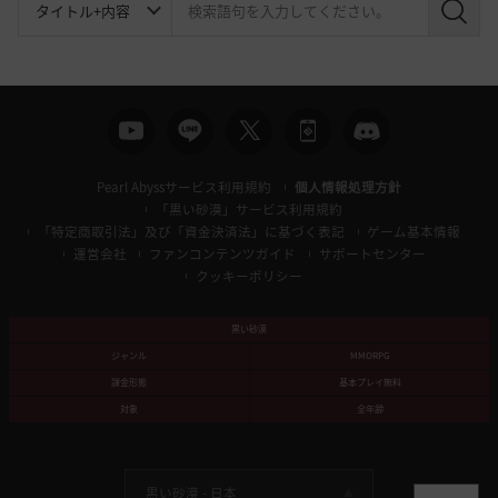
検
索
Pearl Abyssサービス利用規約
個人情報処理方針
「黒い砂漠」サービス利用規約
「特定商取引法」及び「資金決済法」に基づく表記
ゲーム基本情報
運営会社
ファンコンテンツガイド
サポートセンター
クッキーポリシー
黒い砂漠
ジャンル
MMORPG
課金形態
基本プレイ無料
対象
全年齢
黒い砂漠 -
日本