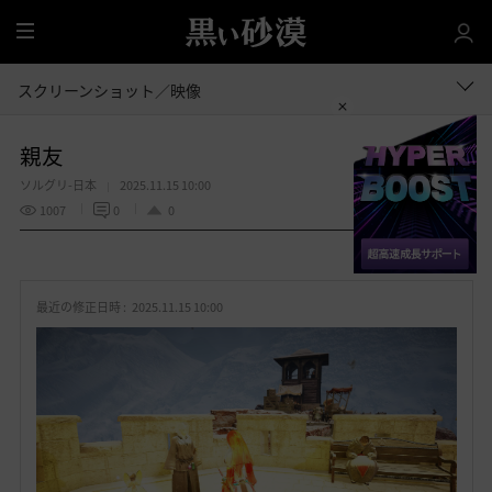
全
体
スクリーンショット／映像
親友
ソルグリ-日本
2025.11.15 10:00
1007
0
0
共有する
お
気
最近の修正日時 :
2025.11.15 10:00
に
入
り