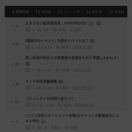
登録日順
検索順
コメント順
推奨順
話題順
止まらない超高速成長、HYPERBOOST
0
6 日前
0
906
黒い砂漠
[開催中のイベント] 今週のイベントは？
8
2023.02.28
0
53.1K
黒い砂漠
黒い砂漠が初めての冒険者の皆様のために準備したA to Z！
19
2022.12.21
2
43.2K
黒い砂漠
エント研究室動画集
8
2021.05.12
1
32.3K
黒い砂漠
コミュニティの利用にあたって
51
2020.03.25
18
47.8K
黒い砂漠
[クラス攻略]
[エージェント攻略]スキルコンボ動画並びにス
キル特化
1
42 分前
0
18
夜狐丸