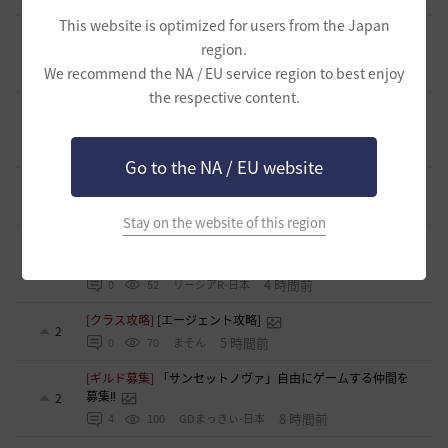
This website is optimized for users from the Japan
[ギルド募集]
まだまだメンバー募集中です！ ギルド アル
region.
ストロメリア
0
We recommend the NA / EU service region to best enjoy
3 時間前
0
52
フォンバルト
the respective content.
[ギルド募集]
あなたのプレースタイルで遊んでﾆｬﾝｺ💛にゃん
こ倶楽部(=^・^=)
0
3 時間前
0
43
ぱるる
Go to the NA / EU website
[ギルド募集]
完全初心者です！ギルド探してます！
1
4 時間前
1
68
けーとら
Stay on the website of this region
[ギルド募集]
【華嵐】静かなギルチャ/挨拶不要/時々イベン
ト無言OK
0
4 時間前
0
52
リーシアR-日本
[クラス攻略]
[エージェント攻略]
2
5 時間前
0
70
まそん
[ギルド募集]
「サンセットノヴァ」自由にゲームする仲間を
募集‼️
2
8 時間前
4
100
GDまっきぃ-日本