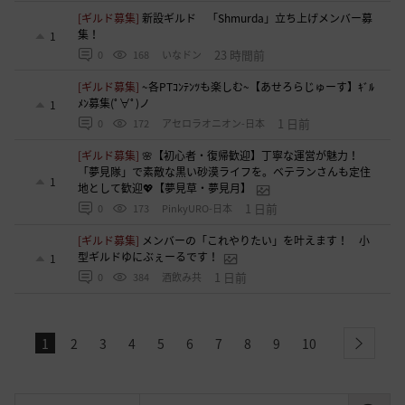
[ギルド募集]
新設ギルド 「Shmurda」立ち上げメンバー募
集！
1
23 時間前
0
168
いなドン
[ギルド募集]
~各PTｺﾝﾃﾝﾂも楽しむ~【あせろらじゅーす】ｷﾞﾙ
ﾒﾝ募集(ﾟ∀ﾟ)ノ
1
1 日前
0
172
アセロラオニオン-日本
[ギルド募集]
🌸【初心者・復帰歓迎】丁寧な運営が魅力！
「夢見隊」で素敵な黒い砂漠ライフを。ベテランさんも定住
1
地として歓迎💖【夢見草・夢見月】
1 日前
0
173
PinkyURO-日本
[ギルド募集]
メンバーの「これやりたい」を叶えます！ 小
型ギルドゆにぶぇーるです！
1
1 日前
0
384
酒飲み共
1
2
3
4
5
6
7
8
9
10
next