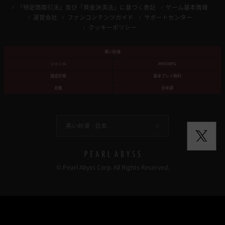
「特定商取引法」及び「資金決済法」に基づく表記
ゲーム基本情報
運営会社
ファンコンテンツガイド
サポートセンター
クッキーポリシー
黒い砂漠
ジャンル
MMORPG
課金形態
基本プレイ無料
対象
全年齢
黒い砂漠 -
日本
© Pearl Abyss Corp. All Rights Reserved.