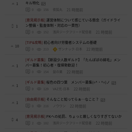
キル特化
1
21 時間前
0
156
夜狐丸
[意見掲示板]
運営体制について感じている懸念（ガイドライ
ン整備・監査体制・対応の一貫性）
1
21 時間前
0
152
浅井ジークフリード配信者
[TIP&攻略]
初心者向け労働者システムの基礎
10
22 時間前
0
213
ザンナック-日本
[ギルド募集]
【新設少人数ギルド】「たんぽぽの綿毛」メン
バー募集！初心者・復帰勢歓迎！
1
22 時間前
0
154
鼠の巣
[ギルド募集]
桜色の四つ葉 メンバー募集(=^・^=)ノ
1
22 時間前
0
129
VAZ光-日本
[自由掲示板]
そんなこと知ってらぁ…なこと？
1
22 時間前
0
216
ノウワン
[意見掲示板]
PKへの処罰、ちょっと厳しくなりすぎてないか
4
22 時間前
2
182
浅井ジークフリード配信者