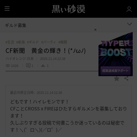
全
体
ギルド募集
#生活
#航海
#ギルド
#パーティ
#戦闘
CF新聞 黄金の輝き！(*ﾉωﾉ)
ハイオレンジ-日本
2025.11.14 22:38
1026
1
1
共有する
お
気
最近の修正日時 :
2025.11.14 22:38
に
入
どもです！ハイレモンです！
り
CFことCROSSｘFIREはひたすらギルメンを募集しており
ます！
久しぶりすぎる投稿で何書こうか迷っているのは秘密で
す！＼(゜ロ＼)(／ロ゜)／