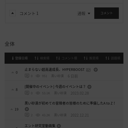
コメント
1
通報
コメント
全体
登録日順
検索順
コメント順
推奨順
話題順
止まらない超高速成長、HYPERBOOST
0
6 日前
0
951
黒い砂漠
[開催中のイベント] 今週のイベントは？
8
2023.02.28
0
53.1K
黒い砂漠
黒い砂漠が初めての冒険者の皆様のために準備したA to Z！
19
2022.12.21
2
43.2K
黒い砂漠
エント研究室動画集