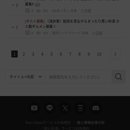
募集‼️
2
1 日前
4
205
GDまっきぃ-日本
[ギルド募集]
〈浅井軍〉配信を見ながらまったり黒い砂漠 少
人数ギルメン募集！
1
1 日前
0
183
浅井ジークフリード-日本
1
2
3
4
5
6
7
8
9
10
next
検
索
Pearl Abyssサービス利用規約
個人情報処理方針
「黒い砂漠」サービス利用規約