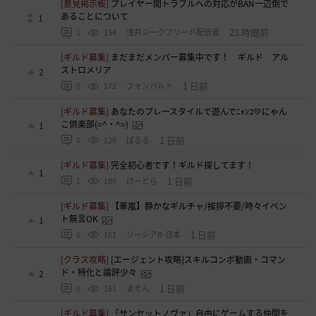
[意見掲示板]
プレイヤー間トラブルへの対応がBAN一辺倒で
あることについて
1
23 時間前
1
154
浅井ジークフリード配信者
[ギルド募集]
まだまだメンバー募集中です！ ギルド アル
ストロメリア
2
1 日前
0
172
フォンバルト
[ギルド募集]
あなたのプレースタイルで遊んでﾆｬﾝｺ💛にゃん
こ倶楽部(=^・^=)
1
1 日前
0
129
ぱるる
[ギルド募集]
完全初心者です！ギルド探してます！
1
1 日前
1
189
けーとら
[ギルド募集]
【華嵐】静かなギルチャ/挨拶不要/時々イベン
ト無言OK
1
1 日前
0
161
リーシアR-日本
[クラス攻略]
[エージェント攻略]スキルコンボ動画・コマン
ド・特化と論評少々
2
1 日前
0
161
まそん
[ギルド募集]
「サンセットノヴァ」自由にゲームする仲間を