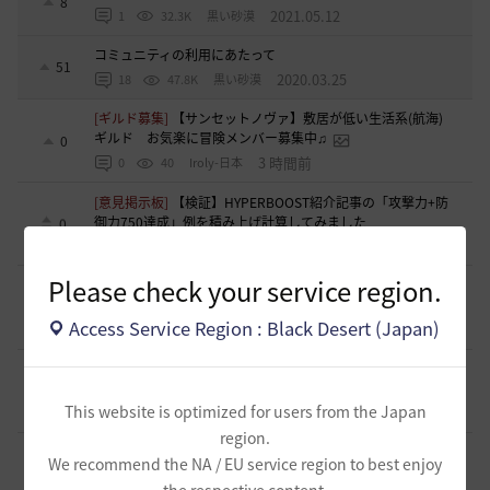
8
2021.05.12
1
32.3K
黒い砂漠
コミュニティの利用にあたって
51
2020.03.25
18
47.8K
黒い砂漠
[ギルド募集]
【サンセットノヴァ】敷居が低い生活系(航海)
ギルド お気楽に冒険メンバー募集中♫
0
3 時間前
0
40
Iroly-日本
[意見掲示板]
【検証】HYPERBOOST紹介記事の「攻撃力+防
御力750達成」例を積み上げ計算してみました
0
7 時間前
0
83
浅井ジークフリード配信者
Please check your service region.
[ギルド募集]
スキル共有・基本無言ギルド【無為無想】メン
バー募集
0
Access Service Region : Black Desert (Japan)
8 時間前
0
87
とりぐな
[意見掲示板]
フィードバック構造そのものへの懸念（サイレ
ント離脱と可視化の限界について）
1
This website is optimized for users from the Japan
10 時間前
1
112
浅井ジークフリード配信者
region.
[ギルド募集]
【TrueWinter】ギルドメンバー募集
We recommend the NA / EU service region to best enjoy
2
15 時間前
0
114
倉葉