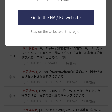
the respective content.
[ギルド募集]
好きなキャラで好きなことを！無言OK挨拶自
由！基本ソロだけどたまにおしゃべりを楽しんだり(*'ω'*)
1
【魔弾の射手】で一緒に遊びませんか？
Go to the NA / EU website
15 時間前
0
127
oすずo
[ギルド募集]
ギルド【Patera】ギルドメンバー募集中！ 初心
Stay on the website of this region
者復帰者歓迎！！
1
18 時間前
0
160
かぐらBDO
[ギルド募集]
ギルチャ完全無言推奨・ソロ向けギルド「スト
レイキャッツ」メンバー募集（ギルドボス有・初心者復帰者
1
多数所属・スキル目当て◎）
18 時間前
0
123
くろいばら
[意見掲示板]
釣りの「他の冒険者の船舶搭乗防止」設定が毎
回リセットされる問題について
0
19 時間前
0
136
浅井ジークフリード配信者
[意見掲示板]
HYPERBOOSTの「AD750を目指そう」という
呼びかけと、実際の難易度のギャップについて
2
20 時間前
0
172
浅井ジークフリード配信者
[クラス攻略]
[エージェント攻略]スキルコンボ動画並びにス