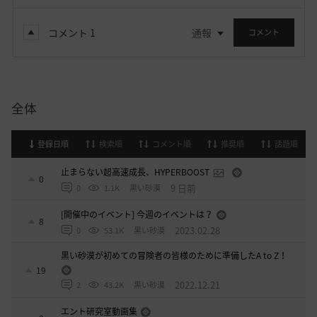
コメント
1
通報
コメント
全体
登録日順
検索順
コメント順
推奨順
話題順
止まらない超高速成長、HYPERBOOST
0
9 日前
0
1.1K
黒い砂漠
[開催中のイベント] 今週のイベントは？
8
2023.02.28
0
53.1K
黒い砂漠
黒い砂漠が初めての冒険者の皆様のために準備したA to Z！
19
2022.12.21
2
43.2K
黒い砂漠
エント研究室動画集