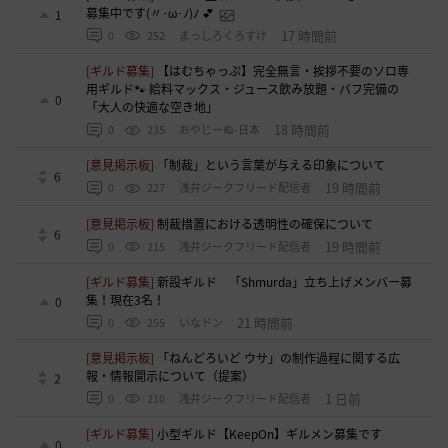
募集中です(〃･ω･ﾉ)ﾉ 💕
1
17 時間前
0
252
まっしろくろすけ
[ギルド募集]
【はむちゃっぷ】完全無言・挨拶不要のソロ専
用ギルド🐾 給料マックス・ジュース飲み放題・バフ完備の
0
「大人の快適な空き地」
18 時間前
0
235
おやじーぬ-日本
[意見掲示板]
「制裁」という言葉が与える印象について
6
19 時間前
0
227
浅井ジークフリード配信者
[意見掲示板]
制裁措置における透明性の確保について
6
19 時間前
0
215
浅井ジークフリード配信者
[ギルド募集]
新設ギルド 「Shmurda」立ち上げメンバー募
集！現在3名！
0
21 時間前
0
255
いなドン
[意見掲示板]
「ねんどろいど ウサ」の制作過程に関する広
報・情報開示について（提案）
2
1 日前
0
210
浅井ジークフリード配信者
[ギルド募集]
小型ギルド【KeepOn】ギルメン募集です
0