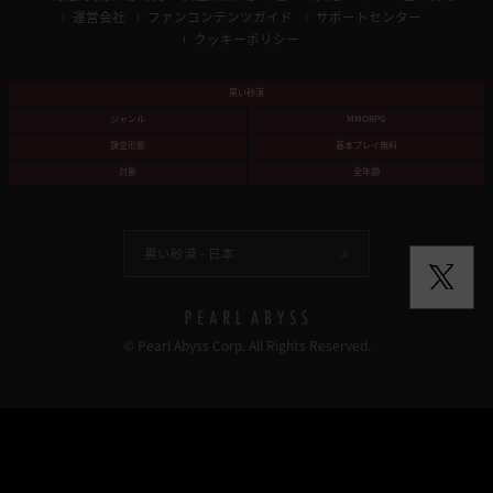
運営会社
ファンコンテンツガイド
サポートセンター
クッキーポリシー
黒い砂漠
ジャンル
MMORPG
課金形態
基本プレイ無料
対象
全年齢
黒い砂漠 -
日本
© Pearl Abyss Corp. All Rights Reserved.