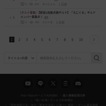
1 日前
0
407
ゆぅにゃん
[ギルド募集]
【新設1段拠点戦ギルド】「えにぐま」ギルド
メンバー募集中！
1
1 日前
0
396
えにぐま
1
2
3
4
5
6
7
8
9
10
next
検
索
Pearl Abyssサービス利用規約
個人情報処理方針
「黒い砂漠」サービス利用規約
「特定商取引法」及び「資金決済法」に基づく表記
ゲーム基本情報