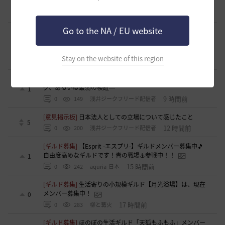
[ギルド募集]
ギルド アルストロメリア メンバー募集です
0
5 時間前
0
61
フォンバルト
Go to the NA / EU website
[ギルド募集]
ギルチャ完全無言推奨・ソロ向けギルド「スト
レイキャッツ」メンバー募集（ギルドボス有・スキル目当て
0
◎）
Stay on the website of this region
6 時間前
0
76
くろいばら
[自由掲示板]
【二次創作】顎顎たる檻・第三幕 ―野生のバ
グ、あるいは最弱の検証―
1
9 時間前
0
149
浅井ジークフリード配信者
[意見掲示板]
日本法人としての立場について感じたこと
5
12 時間前
0
200
浅井ジークフリード配信者
[ギルド募集]
【Esprit -エスプリ-】ギルドメンバー募集中🎵
自由度高めなギルドです！青の戦場⚓参戦中！！
1
15 時間前
0
242
aquria-日本
[ギルド募集]
生活寄りの小規模ギルド【月光浴場】は、現在
メンバー募集中！
0
17 時間前
0
283
柳と篝火
[ギルド募集]
ほのぼの生活ギルド「天狐もふもふ」メンバー