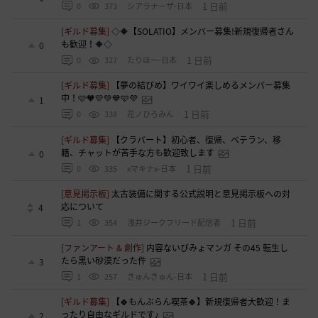
1 日前
0
373
シアラナーザ-日本
[ギルド募集]
◇🔶【SOLATIO】メンバー募集!新規復帰者さん
も歓迎！🔶◇
0
1 日前
0
327
たりほー-日本
[ギルド募集]
【夢の結びめ】ワイワイ楽しめるメンバー募集
中！🩷🧡💛💚💙🩵💜
1
1 日前
0
338
花ノひろみん
[ギルド募集]
【クラバート】初心者、復帰、ベテラン、移
籍、チャットが苦手な方も歓迎致します
0
1 日前
0
335
xマキナx-日本
[意見掲示板]
太古装備に関する公式説明と意見掲示板への対
応について
4
1 日前
1
354
浅井ジークフリード配信者
[ファンアート & 創作]
内容ないびみょマンガ その45 転生し
たら黒い砂漠だった件
3
1 日前
1
257
きゅんきゅん-日本
[ギルド募集]
【🍀もんぶらん喫茶🍀】新規復帰者大歓迎！ま
ったり自由なギルドです♪
2