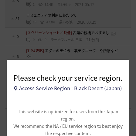
8
2021.05.12
1
32.4K
黒い砂漠
コミュニティの利用にあたって
51
2020.03.25
18
47.8K
黒い砂漠
[スクリーンショット／映像]
古巣の桟橋でおすまし
0
21 分前
0
9
ラーナフルール-日本
[TIP&攻略]
エダナの王位戦 裏テクニック や所感など
6
2 時間前
0
287
エレメル
[ギルド募集]
新設生活系ギルド「OneRoom」創設メンバー
Please check your service region.
大募集！！
0
2 時間前
0
48
ハッピーエンド
Access Service Region : Black Desert (Japan)
[ギルド募集]
【TrueWinter】ギルドメンバー募集
1
3 時間前
0
56
倉葉
This website is optimized for users from the Japan
[ギルド募集]
Ermitageギルメン募集！やりたいことをやって
region.
楽しくゲームライフ！
0
We recommend the NA / EU service region to best enjoy
4 時間前
0
53
swordEX
the respective content.