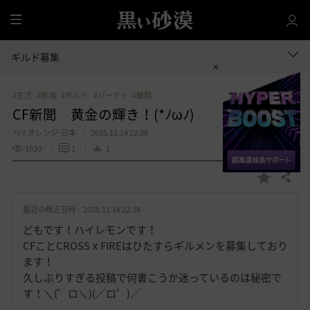
全
体
ギルド募集
#生活
#航海
#ギルド
#パーティ
#戦闘
CF新聞 黄金の輝き！(*ﾉωﾉ)
ハイオレンジ-日本
2025.11.14 22:38
1030
1
1
共有する
お
気
最近の修正日時 :
2025.11.14 22:38
に
入
どもです！ハイレモンです！
り
CFことCROSSｘFIREはひたすらギルメンを募集しており
ます！
久しぶりすぎる投稿で何書こうか迷っているのは秘密で
す！＼(゜ロ＼)(／ロ゜)／