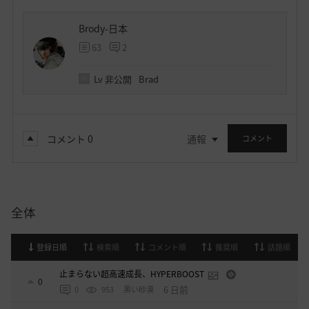
Brody-日本
63
2
Lv
非公開
Brad
コメント
0
通報
コメント
全体
登録日順
検索順
コメント順
推奨順
話題順
止まらない超高速成長、HYPERBOOST
0
6 日前
0
953
黒い砂漠