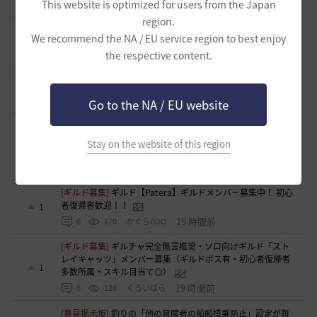
This website is optimized for users from the Japan
9 時間前
0
92
とりぐな
region.
[意見掲示板]
フィードバック構造そのものへの懸念（サイレ
We recommend the NA / EU service region to best enjoy
ント離脱と可視化の限界について）
1
the respective content.
10 時間前
1
116
浅井ジークフリード配信者
[ギルド募集]
【TrueWinter】ギルドメンバー募集
2
16 時間前
0
120
倉葉
Go to the NA / EU website
[ギルド募集]
好きなキャラで好きなことを！無言OK挨拶自
由！基本ソロだけどたまにおしゃべりを楽しんだり(*'ω'*)
Stay on the website of this region
1
【魔弾の射手】で一緒に遊びませんか？
16 時間前
0
128
oすずo
[ギルド募集]
ギルド【Patera】ギルドメンバー募集中！ 初心
者復帰者歓迎！！
1
19 時間前
0
170
かぐらBDO
[ギルド募集]
ギルチャ完全無言推奨・ソロ向けギルド「スト
レイキャッツ」メンバー募集（ギルドボス有・初心者復帰者
1
多数所属・スキル目当て◎）
19 時間前
0
128
くろいばら
[意見掲示板]
釣りの「他の冒険者の船舶搭乗防止」設定が毎