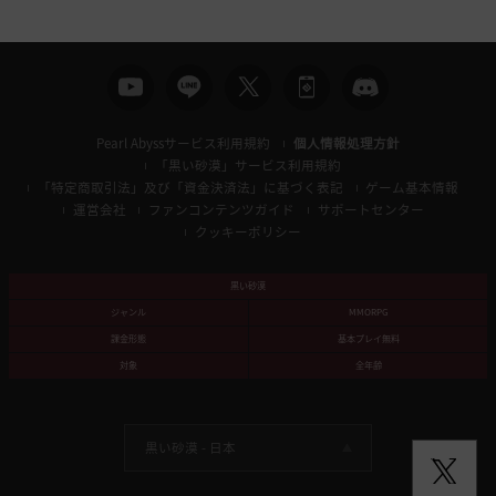
索
Pearl Abyssサービス利用規約
個人情報処理方針
「黒い砂漠」サービス利用規約
「特定商取引法」及び「資金決済法」に基づく表記
ゲーム基本情報
運営会社
ファンコンテンツガイド
サポートセンター
クッキーポリシー
黒い砂漠
ジャンル
MMORPG
課金形態
基本プレイ無料
対象
全年齢
黒い砂漠 -
日本