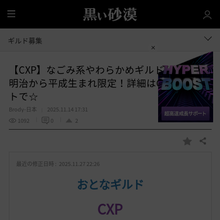
全
体
ギルド募集
【CXP】なごみ系やわらかめギルドヽ(´～｀)ﾉ
明治から平成生まれ限定！詳細はCXPのサイ
トで☆
Brody-日本
2025.11.14 17:31
1092
0
2
共有する
お
気
最近の修正日時 :
2025.11.27 22:26
に
入
おとなギルド
り
CXP