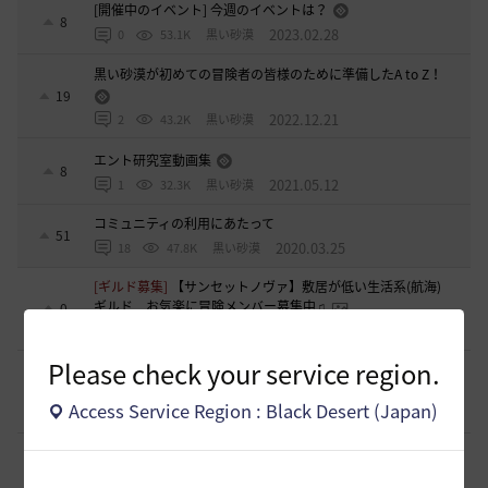
[開催中のイベント] 今週のイベントは？
8
2023.02.28
0
53.1K
黒い砂漠
黒い砂漠が初めての冒険者の皆様のために準備したA to Z！
19
2022.12.21
2
43.2K
黒い砂漠
エント研究室動画集
8
2021.05.12
1
32.3K
黒い砂漠
コミュニティの利用にあたって
51
2020.03.25
18
47.8K
黒い砂漠
[ギルド募集]
【サンセットノヴァ】敷居が低い生活系(航海)
ギルド お気楽に冒険メンバー募集中♫
0
4 時間前
0
47
Iroly-日本
Please check your service region.
[意見掲示板]
【検証】HYPERBOOST紹介記事の「攻撃力+防
御力750達成」例を積み上げ計算してみました
0
Access Service Region : Black Desert (Japan)
8 時間前
0
85
浅井ジークフリード配信者
[ギルド募集]
スキル共有・基本無言ギルド【無為無想】メン
バー募集
0