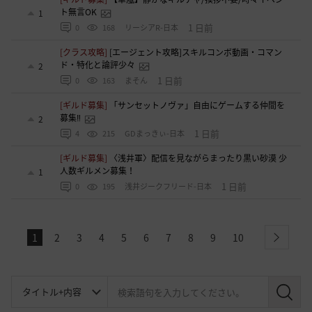
ト無言OK
1
1 日前
0
168
リーシアR-日本
[クラス攻略]
[エージェント攻略]スキルコンボ動画・コマン
ド・特化と論評少々
2
1 日前
0
163
まそん
[ギルド募集]
「サンセットノヴァ」自由にゲームする仲間を
募集‼️
2
1 日前
4
215
GDまっきぃ-日本
[ギルド募集]
〈浅井軍〉配信を見ながらまったり黒い砂漠 少
人数ギルメン募集！
1
1 日前
0
195
浅井ジークフリード-日本
1
2
3
4
5
6
7
8
9
10
next
検