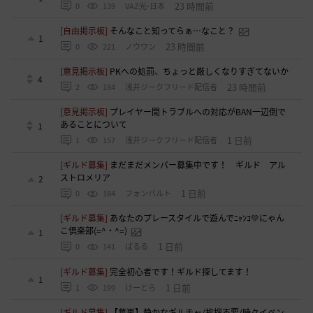
23 時間前
0
139
VAZ光-日本
[自由掲示板]
そんなこと知ってらぁ…なこと？
1
23 時間前
0
221
ノウワン
[意見掲示板]
PKへの処罰、ちょっと厳しくなりすぎてないか
4
23 時間前
2
184
浅井ジークフリード配信者
[意見掲示板]
プレイヤー間トラブルへの対応がBAN一辺倒で
あることについて
1
1 日前
1
157
浅井ジークフリード配信者
[ギルド募集]
まだまだメンバー募集中です！ ギルド アル
ストロメリア
2
1 日前
0
184
フォンバルト
[ギルド募集]
あなたのプレースタイルで遊んでﾆｬﾝｺ💛にゃん
こ倶楽部(=^・^=)
1
1 日前
0
141
ぱるる
[ギルド募集]
完全初心者です！ギルド探してます！
1
1 日前
1
199
けーとら
[ギルド募集]
【華嵐】静かなギルチャ/挨拶不要/時々イベン