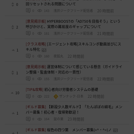
回リセットされる問題について
0
20 時間前
0
143
浅井ジークフリード配信者
[意見掲示板]
HYPERBOOSTの「AD750を目指そう」という
呼びかけと、実際の難易度のギャップについて
2
21 時間前
0
181
浅井ジークフリード配信者
[クラス攻略]
[エージェント攻略]スキルコンボ動画並びにス
キル特化
1
22 時間前
0
160
夜狐丸
[意見掲示板]
運営体制について感じている懸念（ガイドライ
ン整備・監査体制・対応の一貫性）
1
22 時間前
0
155
浅井ジークフリード配信者
[TIP&攻略]
初心者向け労働者システムの基礎
10
22 時間前
0
222
ザンナック-日本
[ギルド募集]
【新設少人数ギルド】「たんぽぽの綿毛」メン
バー募集！初心者・復帰勢歓迎！
1
23 時間前
0
164
鼠の巣
[ギルド募集]
桜色の四つ葉 メンバー募集(=^・^=)ノ
1