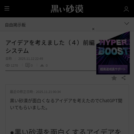
全
体
自由掲示板
アイデアを考えました（４）前編 美の競走
システム
自称
2025.11.12 22:49
1270
0
0
共有する
お
気
最近の修正日時 :
2025.11.21 00:34
に
入
黒い砂漠が面白くなるアイデアを考えたのでChatGPT聞
り
いてもらいました。
●黒い砂漠を面白くするアイデアを