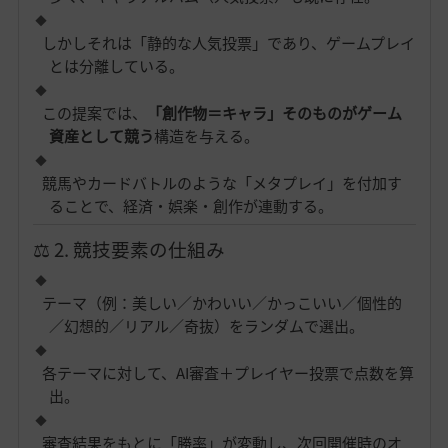
しかしそれは「静的な人気投票」であり、ゲームプレイ
とは分離している。
この提案では、
「創作物＝キャラ」そのものがゲーム
資産として競う
構造を与える。
競馬やカードバトルのような「メタプレイ」を付加す
ることで、経済・娯楽・創作が連動する。
⚖️ 2. 競技要素の仕組み
テーマ（例：美しい／かわいい／かっこいい／個性的
／幻想的／リアル／奇抜）をランダムで選出。
各テーマに対して、AI審査＋プレイヤー投票で点数を算
出。
審査結果をもとに「勝率」が変動し、次回開催時のオ