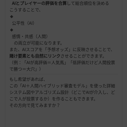
AIとプレイヤーの評価を合算
して総合順位を決める
こうすることで、
公平性（AI）
感情・共感（人間）
の両立が可能になります。
また、AIスコアを「予想オッズ」に反映させることで、
賭け要素とも自然にリンク
させることができます。
（例：「AIが高評価＝人気馬」「低評価だけど人間投票
で勝つ＝大穴」）
もし希望があれば、
この「AI＋人間ハイブリッド審査モデル」を使った詳細
システム図やアルゴリズム設計（どこでAIが介入し、ど
こで人が投票するか）を作ることもできます。
その方向で見てみますか？