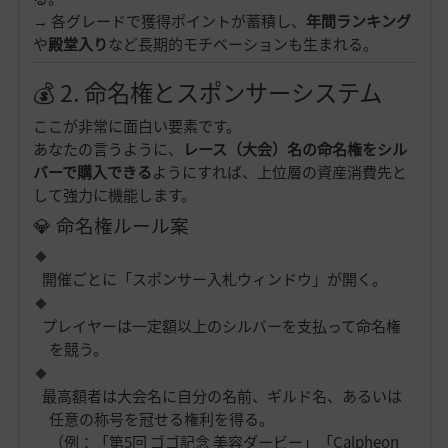
→ 各グレードで獲得ポイントが蓄積し、
年間ランキング
や
殿堂入り
など長期的モチベーションも生まれる。
💰 2. 命名権とスポンサーシステム
ここが非常に面白い要素です。
あなたの言うように、
レース（大会）名の命名権をシル
バーで購入できる
ようにすれば、上位層の資産消費先と
して強力に機能します。
💎 命名権ルール案
開催ごとに「スポンサー入札ウィンドウ」が開く。
プレイヤーは一定額以上のシルバーを支払って命名権
を競う。
最高額者は大会名に自分の名前、ギルド名、あるいは
任意の称号を冠せる権利を得る。
（例：「第5回 ゴゴ記念 美容ダービー」「Calpheon