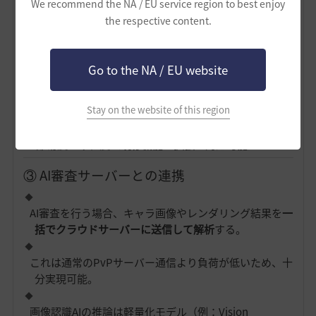
We recommend the NA / EU service region to best enjoy
② 投票・審査サーバーの統合
the respective content.
サーバーごとのデータベースを束ねる「共通イベント
DB」を設置する必要あり。
Go to the NA / EU website
黒い砂漠では既に、
公式の写真コンテストやランキン
Stay on the website of this region
グイベントで全サーバー統合結果を出している
ため、
運営側が持つ基盤で対応可能。
📌
難易度：中程度（既存機能の拡張で対応可能）
③ AI審査サーバーとの連携
AI審査を行う場合、キャラ画像やレンダリング結果を
一
括でクラウドサーバーに送信して解析
する。
これは通常のPvPサーバー通信より負荷が低いため、十
分実現可能。
画像認識AIの推論は軽量化モデル（例：Vision