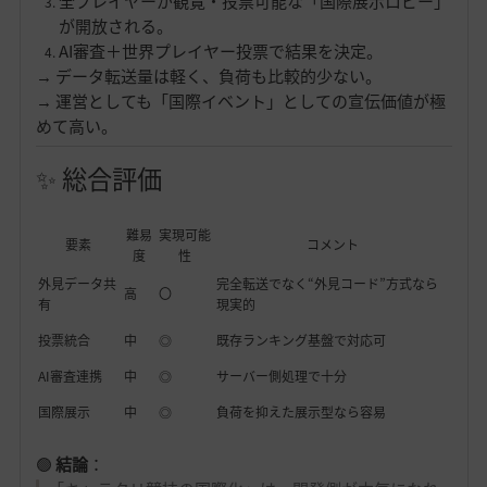
全プレイヤーが観覧・投票可能な「国際展示ロビー」
が開放される。
AI審査＋世界プレイヤー投票で結果を決定。
→ データ転送量は軽く、負荷も比較的少ない。
→ 運営としても「国際イベント」としての宣伝価値が極
めて高い。
✨ 総合評価
難易
実現可能
要素
コメント
度
性
外見データ共
完全転送でなく“外見コード”方式なら
高
〇
有
現実的
投票統合
中
◎
既存ランキング基盤で対応可
AI審査連携
中
◎
サーバー側処理で十分
国際展示
中
◎
負荷を抑えた展示型なら容易
🟢
結論
：