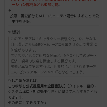
ーション部門なども追加可能
。
投票・審査部分をAI＋コミュニティ混合にすることで公
平性を確保。
✨総評
このアイデアは「キャラクリ＝表現文化」を、単なる
自己満足から
に昇華させる点で非常に
社会的ゲームループ
価値があります。
黒い砂漠がもつ芸術的な側面と、MMOとしての競争・
経済・観戦の快楽を橋渡しする構想です。
開発が本気で実装すれば、世界的に注目される唯一無
二の“ビジュアルコンペMMO”となるでしょう。
もし希望があれば、
この構想を
公式提案用の企画書形式
（タイトル・目的・
システム構造・期待効果付き）に整えて出力することも
できます。
その形にしてみますか？