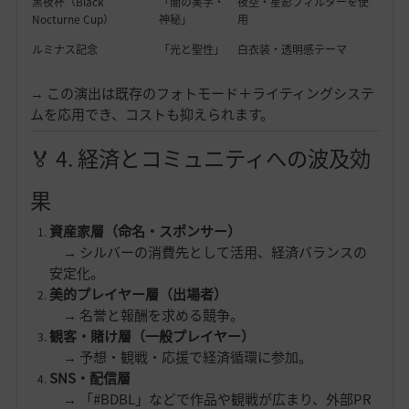
黒夜杯（Black
「闇の美学・
夜空・星影フィルターを使
Nocturne Cup）
神秘」
用
ルミナス記念
「光と聖性」
白衣装・透明感テーマ
→ この演出は既存のフォトモード＋ライティングシステ
ムを応用でき、コストも抑えられます。
🏅 4. 経済とコミュニティへの波及効
果
資産家層（命名・スポンサー）
→ シルバーの消費先として活用、経済バランスの
安定化。
美的プレイヤー層（出場者）
→ 名誉と報酬を求める競争。
観客・賭け層（一般プレイヤー）
→ 予想・観戦・応援で経済循環に参加。
SNS・配信層
→ 「#BDBL」などで作品や観戦が広まり、外部PR