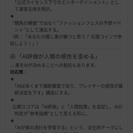
「公式ライセンス下でのエンターテインメント」とし
て運営主体を明示。
“競馬の模倣”ではなく“ファッションフェスの予想イベ
ント”として演出する。
（例：「あなたの推し美が勝つと思う？ 応援コインで参
加しよう！」）
④ 「AI評価が人間の感性を歪める」
→ 美をAIが決めることへの抵抗もあります。
対応策：
「AIはあくまで補助審査であり、プレイヤーの感性が最
終決定を下す」構造にする。
公開スコアは「AI評価」と「人間投票」を並記し、AIの
判定が“参考指標”として見える形に。
「AIが美の流行を学習する」という、文化的テーマにし