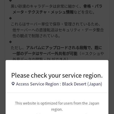
黒い砂漠のキャラデータは非常に細かく、
骨格・パラ
メータ・テクスチャ・メッシュ情報
などを含む。
これらはサーバー単位で保存・管理されているため、
他サーバーへの直接転送はセキュリティ・データ整合
性の観点で制限されている。
ただし、
アルバムにアップロードされる段階で、既に
一部のデータはサーバー外共有が可能
（＝スクショや
外見データの閲覧・DLができる）。
→ つまり、「見た目情報だけを抽出して審査・投票用
に共有する」ならば、技術的には可能。
Please check your service region.
📌
解決策案
→ 実際のキャラデータではなく、「外見コード
Access Service Region : Black Desert (Japan)
（Customization Code）」＋「画像キャプチャ」を共通
フォーマットとして送信する方式。
→ 各サーバーに「Beauty Derby専用展示空間（ミラー空
This website is optimized for users from the Japan
間）」を設け、ビューワーで閲覧・投票を行う。
region.