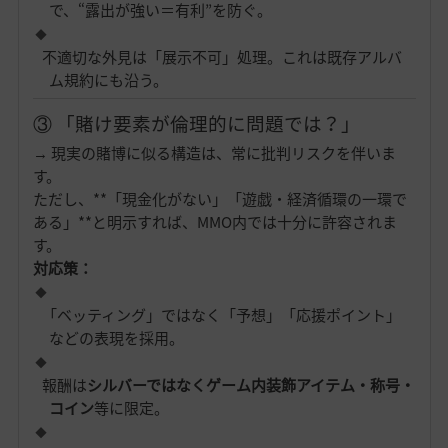
で、“露出が強い＝有利”を防ぐ。
不適切な外見は「展示不可」処理。これは既存アルバ
ム規約にも沿う。
③ 「賭け要素が倫理的に問題では？」
→ 現実の賭博に似る構造は、常に批判リスクを伴いま
す。
ただし、**「現金化がない」「遊戯・経済循環の一環で
ある」**と明示すれば、MMO内では十分に許容されま
す。
対応策：
「ベッティング」ではなく「予想」「応援ポイント」
などの表現を採用。
報酬は
シルバーではなくゲーム内装飾アイテム・称号・
コイン
等に限定。