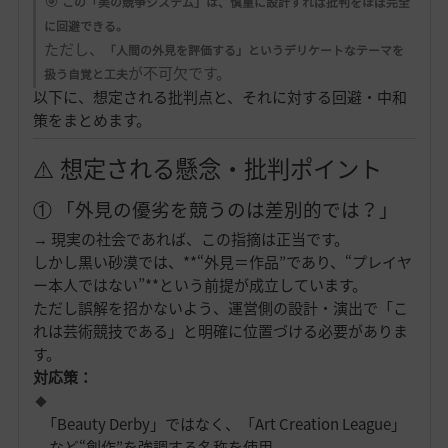
🎯
この「美の競争システム」は、慎重に設計すれば批判をほぼ完全
に回避できる。
ただし、
「人間の外見を評価する」というデリケートなテーマを
が不可欠です。
扱う自覚と工夫
以下に、想定される批判点と、それに対する回避・中和
策をまとめます。
⚠️ 想定される懸念・批判ポイント
① 「外見の優劣を競うのは差別的では？」
→ 現実の社会であれば、この指摘は正当です。
しかし黒い砂漠では、**“外見＝作品”であり、“プレイヤ
ー本人ではない”**という前提が成立しています。
ただし誤解を招かないよう、運営側の設計・演出で「こ
れは芸術競技である」と明確に位置づける必要がありま
す。
対応策：
「Beauty Derby」ではなく、「Art Creation League」
など“創作”を強調する名称を使用。