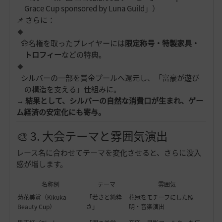
Grace Cup sponsored by Luna Guild」）
📌 さらに：
命名権を取ったプレイヤーには
限定称号・特製家具・
トロフィー
などの特典。
シルバーの一部を賞金プールへ還元し、「富豪が遊び
の構造を支える」仕組みに。
→
結果として、シルバーの自然な消費口が生まれ、ゲー
ム経済の安定化にも寄与。
🎨 3. 大会テーマと雰囲気演出
レース名に合わせてテーマを変化させると、さらに没入
感が増します。
名称例
テーマ
雰囲気
菊花美賞（Kikuka
「若さと純粋
花冠をモチーフにした照
Beauty Cup）
さ」
明・音楽演出