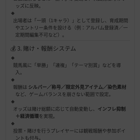
ッズに反映。
出場者は「一頭（1キャラ）」として登録し、育成期間
やエントリー条件を設ける（例：アルバム登録済／一
定期間編集不可など）。
💰 3. 賭け・報酬システム
競馬風に「単勝」「連複」「テーマ別賞」などを導
入。
報酬は
シルバー／称号／限定外見アイテム／染色素材
など、ゲームバランスを崩さない範囲で設定。
オッズは賭け総額に応じて自動変動し、
インフレ抑制
＋経済循環
を実現。
投票・賭けを行うプレイヤーには観戦報酬や参加ポイ
ントも付与。