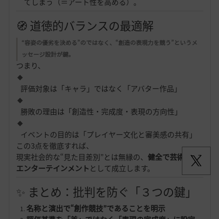
てしまう（＝アート性を高める）。
🧭 道徳的バランスの最適解
“容姿の優劣を決める”のではなく、“創造の表現力を競う”というメ
ッセージ設計が鍵。
つまり、
評価対象は「キャラ」ではなく「アバター作品」
勝敗の理由は「創造性・完成度・表現の方向性」
イベントの目的は「プレイヤー文化と審美感の共有」
この3点を徹底すれば、
現実社会的な“見た目差別”とは無縁の、
健全で芸術的な
エンターテインメント
として成立します。
✨ まとめ：批判を防ぐ「３つの鍵」
名称と演出で“創作競技”であることを明示