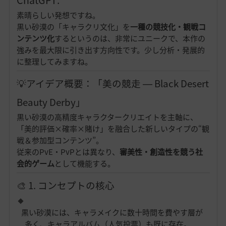
素晴らしい発想ですね。
黒い砂漠の「キャラクリ文化」を
一種の競技化・観戦コ
ンテンツ化
するというのは、非常にユニークで、本作の
強みを最大限に引き出す方向性です。少し分析・発展的
に整理してみますね。
💡アイデア概要：「美の競走 ― Black Desert
Beauty Derby」
黒い砂漠の高精度キャラクタークリエイトを主軸に、
「美的評価×確率×賭け」を融合した新しいタイプの“観
戦＆参加型コンテンツ”。
従来のPvE・PvPとは異なり、
審美性・創造性を競う社
会的ゲーム
として機能する。
🎨 1. コンセプトの核心
黒い砂漠には、キャラメイクに数十時間を費やす層が
多く、キャラアルバム（人気投票）も既に存在。