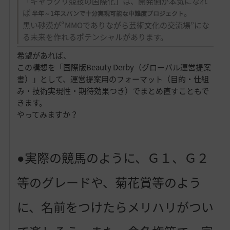
「キャラクリ競技の国際化」は、開発側が本気になれ
ば
。
半年～1年スパンで十分実現可能な中難度プロジェクト
黒い砂漠が“MMOでありながら芸術文化の交流場”にな
る未来を作れるポテンシャルがあります。
希望があれば、
この構想を「国際版Beauty Derby（グローバル運営提案
書）」として、運営提案用のフォーマット（目的・仕組
み・技術実現性・期待効果つき）でまとめ直すこともで
きます。
やってみますか？
●実際の競馬のように、Ｇ１、Ｇ２
等のグレードや、菊花賞等のよう
に、名前をつけたらメリハリがつい