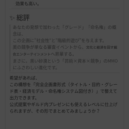
効果も高い。
✨ 総評
あなたの発想で加わった「グレード」「命名権」の概
念は、
この企画に“社会性”と“階級的遊び”を与えます。
美の競争が単なる審査イベントから、
文化と経済を回す総
へ昇華する。
合エンターテインメント
まさに、黒い砂漠という「芸術×資本×競争」のMMO
にふさわしい進化です。
希望があれば、
この構想を「完全企画書形式（タイトル・目的・グレー
ド表・経済モデル・命名権システム図付き）」で整えて
出力できます。
公式提案やギルド内プレゼンにも使えるレベルに仕上げ
られますが、その形でまとめてみましょうか？