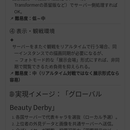
Transformerの蒸留版など）でサーバー側処理すれば
OK。
📌
難易度：低～中
④ 表示・観戦環境
サーバーをまたぐ観戦をリアルタイムで行う場合、同
一インスタンスでの描画同期が必要になるが、
→ フォトモード的な「展示会場」形式にすれば、非同
期で閲覧できるため負荷を抑えられる。
📌
難易度：中（リアルタイム対戦ではなく展示形式なら
容易）
🌐 実現イメージ：「グローバル
Beauty Derby」
各国サーバーで代表キャラを選抜（ローカル予選）。
上位者の外見データと画像を共通サーバーへ送信。