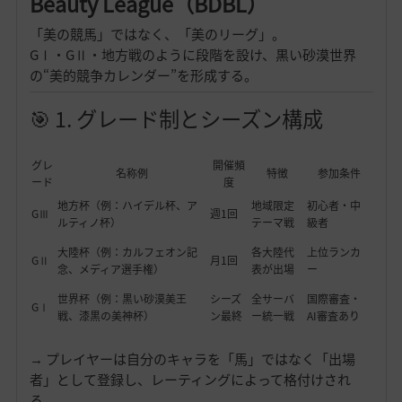
Beauty League（BDBL）
「美の競馬」ではなく、「美のリーグ」。
GⅠ・GⅡ・地方戦のように段階を設け、黒い砂漠世界
の“美的競争カレンダー”を形成する。
🎯 1. グレード制とシーズン構成
グレ
開催頻
名称例
特徴
参加条件
ード
度
地方杯（例：ハイデル杯、ア
地域限定
初心者・中
GⅢ
週1回
ルティノ杯）
テーマ戦
級者
大陸杯（例：カルフェオン記
各大陸代
上位ランカ
GⅡ
月1回
念、メディア選手権）
表が出場
ー
世界杯（例：黒い砂漠美王
シーズ
全サーバ
国際審査・
GⅠ
戦、漆黒の美神杯）
ン最終
ー統一戦
AI審査あり
→ プレイヤーは自分のキャラを「馬」ではなく「出場
者」として登録し、レーティングによって格付けされ
る。