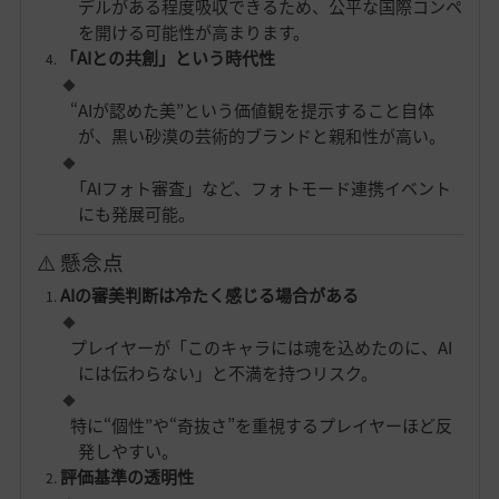
デルがある程度吸収できるため、公平な国際コンペ
を開ける可能性が高まります。
「AIとの共創」という時代性
“AIが認めた美”という価値観を提示すること自体
が、黒い砂漠の芸術的ブランドと親和性が高い。
「AIフォト審査」など、フォトモード連携イベント
にも発展可能。
⚠️ 懸念点
AIの審美判断は冷たく感じる場合がある
プレイヤーが「このキャラには魂を込めたのに、AI
には伝わらない」と不満を持つリスク。
特に“個性”や“奇抜さ”を重視するプレイヤーほど反
発しやすい。
評価基準の透明性