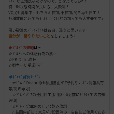
ﾏｽﾀｰが生活民なだけなので、どなたでもおK！
特にIN状態時間が長い方、大歓迎！
VC民も募集中～もちろん参加/不参加/聞き専も自由！
各種放置ﾌﾟﾚｲでもｷﾞﾙﾄﾞﾊﾞﾌ目的の加入でも大丈夫です♪
黒い砂漠のﾌﾟﾚｲｽﾀｲﾙは各自、違うと思います
自分が一番やりたいこと
をしましょう♪
◆
ｷﾞﾙﾄﾞの規約
は…
☆ｷﾞﾙﾒﾝへの迷惑行為の禁止
☆PKは自己責任
☆戦争一切受諾不可
◆ｷﾞﾙﾄﾞ提供ｻｰﾋﾞｽ
☆ｷﾞﾙﾄﾞDiscord(ch参加自由/PT予約やｸｰﾎﾟﾝ情報共有
等/聞き専可)
☆ｷﾞﾙﾄﾞﾊﾞﾌの使用自由(使用3～5分前にｷﾞﾙﾁｬでの告知
必須)
☆ｷﾞﾙﾄﾞ倉庫内のﾄﾞﾘﾝｸ飲み放題
☆荘園内部にて家具ﾊﾞﾌ設置済み 自由にご使用くださ