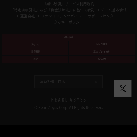
「黒い砂漠」サービス利用規約
「特定商取引法」及び「資金決済法」に基づく表記
ゲーム基本情報
運営会社
ファンコンテンツガイド
サポートセンター
クッキーポリシー
黒い砂漠
ジャンル
MMORPG
課金形態
基本プレイ無料
対象
全年齢
黒い砂漠 -
日本
© Pearl Abyss Corp. All Rights Reserved.