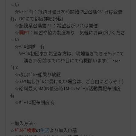
～い
☆ﾚｲﾄﾞ有：毎週日曜日20時開始(2回召喚ｲﾍﾞ日は変更
有。DCにて都度詳細記載)
☆記憶系召喚書PT：希望者がいれば開催
☆
祠PT
：練習や協力制度あり 気軽にお声がけくださ
～い
☆ﾍﾞﾙ部隊 有
※ﾍﾞﾙ初回参加希望な方は、現地置きできるｷｬﾗにて
湧き15分前までにｵｷ目にて待機願います(｀･ω･
´)ゞ
☆改良ｶﾞﾚｰ船乗り放題
☆ﾉﾙﾏ無し(ｷﾞﾙｸｴ受けたい場合は、ご自由にどうぞ！)
☆給料最大5M(IN低迷時1M-1ｼﾙﾊﾞｰ)/活動費配布制度
有
☆ﾎﾞｰﾅｽ配布制度 有
～加入方法～
☆
ｷﾞﾙﾄﾞ検索
の
生活
より加入申請