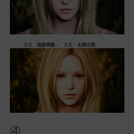
天気：
海底神殿→
天気：
太陽の国
④