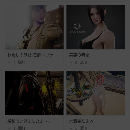
わたしの旅路-覚醒ノヴァ
美容の時間
0
0
0
0
緩和でいけましたよ～♪
水着姿だよｗ
1
1
1
0