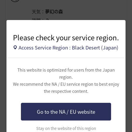
天気：
夢幻の森
時間：
３
フィルター：
Bleach
Please check your service region.
コントラスト：
８０
ガンマ：
１０
Access Service Region : Black Desert (Japan)
縮小拡大：
０
This website is optimized for users from the Japan
region.
We recommend the NA / EU service region to best enjoy
the respective content.
Go to the NA / EU website
Stay on the website of this region