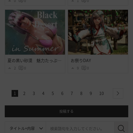
0
0
1
0
夏の黒い砂漠 魅力たっぷりシトラス衣装のｓｓ その２
お祭りDAY
2
0
9
0
1
2
3
4
5
6
7
8
9
10
next
投稿する
検