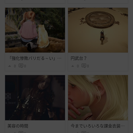
「強化惨敗バリだる～い」「・・・」
円武台？
0
0
0
0
美容の時間
今までいろいろな課金衣装出てそれなりに好きだったけど今回程心奪われた衣装はなかったよ・・大好きだよシトラス・・ハイセンス過ぎるよ黒砂漠☝️ぃえーぃ！