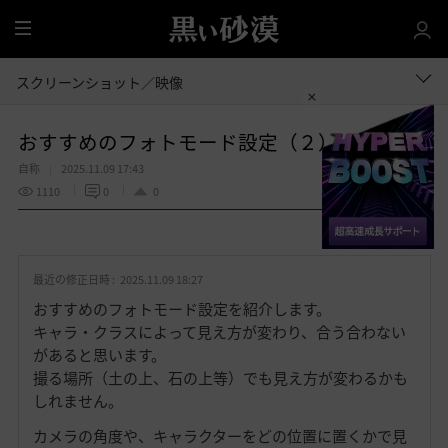
全
体
スクリーンショット／映像
おすすめのフォトモード設定（２）
自称
2025.11.09 17:43
1110
0
0
共有する
お
気
最近の修正日時 :
2025.11.09 18:27
に
入
おすすめのフォトモード設定を紹介します。
り
キャラ・クラスによって見え方が変わり、合う合わない
があると思います。
撮る場所（土の上、石の上等）でも見え方が変わるかも
しれません。
カメラの角度や、キャラクターをどの位置に置くかで見