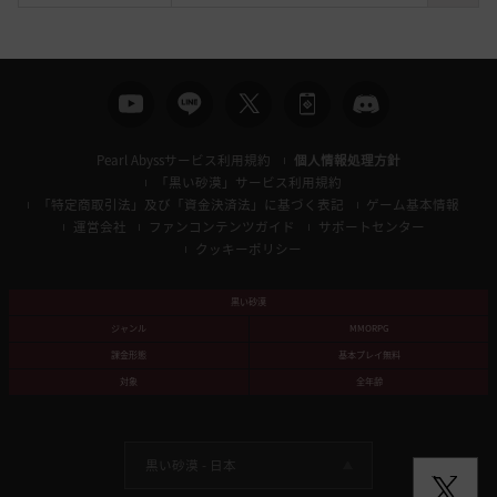
索
Pearl Abyssサービス利用規約
個人情報処理方針
「黒い砂漠」サービス利用規約
「特定商取引法」及び「資金決済法」に基づく表記
ゲーム基本情報
運営会社
ファンコンテンツガイド
サポートセンター
クッキーポリシー
黒い砂漠
ジャンル
MMORPG
課金形態
基本プレイ無料
対象
全年齢
黒い砂漠 -
日本