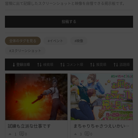
冒険に出て記録したスクリーンショットと映像を自慢できる掲示板です。
投稿する
全体のタグを見る
#イベント
#映像
#スクリーンショット
登録日順
検索順
コメント順
推奨順
話題順
試練も立派な仕事です
まちゃりちゃさつえいかい【予告】
1
0
3
0