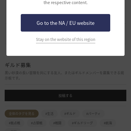
the respective content.
Lv
非公開
Alkemisti
Go to the NA / EU website
コメント
0
通報
コメント
Stay on the website of this region
ギルド募集
黒い砂漠の長い冒険を共にする友人、またはギルドメンバーを募集できる掲
示板です。
投稿する
全体のタグを見る
#生活
#ギルド
#パーティ
#拠点戦
#占領戦
#戦闘
#ギルドリーグ
#航海