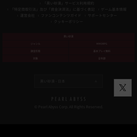
「黒い砂漠」サービス利用規約
「特定商取引法」及び「資金決済法」に基づく表記
ゲーム基本情報
運営会社
ファンコンテンツガイド
サポートセンター
クッキーポリシー
黒い砂漠
ジャンル
MMORPG
課金形態
基本プレイ無料
対象
全年齢
黒い砂漠 -
日本
© Pearl Abyss Corp. All Rights Reserved.