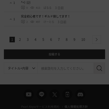
^=)
1
3 日前
0
413
ぱるる
完全初心者です！ギルド探してます！
1
3 日前
2
497
けーとら
1
2
3
4
5
6
7
8
9
10
next
投稿する
検
索
Pearl Abyssサービス利用規約
個人情報処理方針