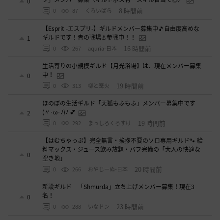
0
8 時間前
0
87
くろいばら
【Esprit -エスプリ-】ギルドメンバー募集中🎵自由度高めな
ギルドです！青の戦場⚓参戦中！！
1
16 時間前
0
267
aquria-日本
生活寄りの小規模ギルド【月光浴場】は、現在メンバー募集
中！
0
19 時間前
0
313
柳と篝火
ほのぼの生活ギルド「天狐もふもふ」メンバー募集中です
(〃･ω･ﾉ)ﾉ 💕
2
19 時間前
0
292
まっしろくろすけ
【はむちゃっぷ】完全無言・挨拶不要のソロ専用ギルド🐾 給
料マックス・ジュース飲み放題・バフ完備の「大人の快適な
0
空き地」
20 時間前
0
266
おやじーぬ-日本
新設ギルド 「Shmurda」立ち上げメンバー募集！現在3
名！
0
23 時間前
0
288
いなドン