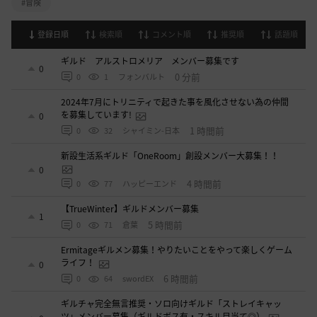
#冒険
登録日順
検索順
コメント順
推奨順
話題順
ギルド アルストロメリア メンバー募集です
0
0 分前
0
1
フォンバルト
2024年7月にトリニティで起きた事を風化させない為の仲間
を募集しています!
0
1 時間前
0
32
シャイミン-日本
新設生活系ギルド「OneRoom」創設メンバー大募集！！
0
4 時間前
0
77
ハッピーエンド
【TrueWinter】ギルドメンバー募集
1
5 時間前
0
71
倉葉
Ermitageギルメン募集！やりたいことをやって楽しくゲーム
ライフ！
0
6 時間前
0
64
swordEX
ギルチャ完全無言推奨・ソロ向けギルド「ストレイキャッ
ツ」メンバー募集（ギルドボス有・スキル目当て◎）