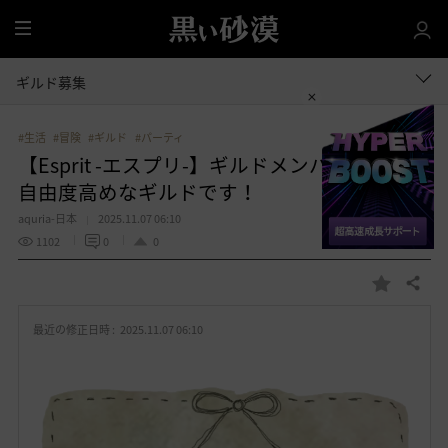
全
体
ギルド募集
#生活
#冒険
#ギルド
#パーティ
【Esprit -エスプリ-】ギルドメンバー募集中★
自由度高めなギルドです！
aquria-日本
2025.11.07 06:10
1102
0
0
共有する
お
気
最近の修正日時 :
2025.11.07 06:10
に
入
り