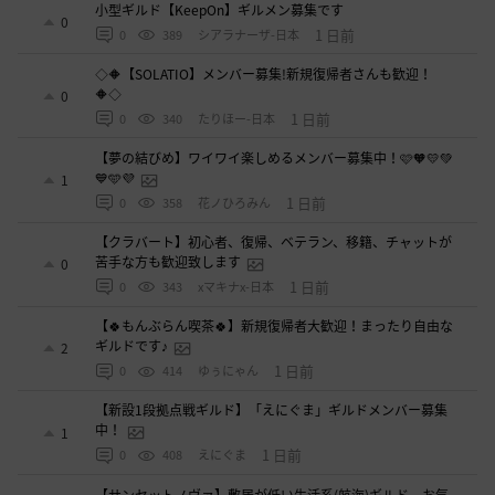
小型ギルド【KeepOn】ギルメン募集です
0
1 日前
0
389
シアラナーザ-日本
◇🔶【SOLATIO】メンバー募集!新規復帰者さんも歓迎！
🔶◇
0
1 日前
0
340
たりほー-日本
【夢の結びめ】ワイワイ楽しめるメンバー募集中！🩷🧡💛💚
💙🩵💜
1
1 日前
0
358
花ノひろみん
【クラバート】初心者、復帰、ベテラン、移籍、チャットが
苦手な方も歓迎致します
0
1 日前
0
343
xマキナx-日本
【🍀もんぶらん喫茶🍀】新規復帰者大歓迎！まったり自由な
ギルドです♪
2
1 日前
0
414
ゆぅにゃん
【新設1段拠点戦ギルド】「えにぐま」ギルドメンバー募集
中！
1
1 日前
0
408
えにぐま
【サンセットノヴァ】敷居が低い生活系(航海)ギルド お気