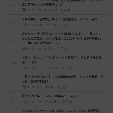
楽に冒険メンバー募集中♫
0
2 日前
0
380
Iroly-日本
スキル共有・基本無言ギルド【無為無想】メンバー募集
0
2 日前
0
428
とりぐな
好きなキャラで好きなことを！無言OK挨拶自由！基本ソロ
だけどたまにおしゃべりを楽しんだり(*'ω'*)【魔弾の射手】
2
で一緒に遊びませんか？
2 日前
0
423
oすずo
ギルド【Patera】ギルドメンバー募集中！ 初心者復帰者歓
迎！！
2
2 日前
0
461
かぐらBDO
【新設少人数ギルド】「たんぽぽの綿毛」メンバー募集！初
心者・復帰勢歓迎！
1
3 日前
0
432
鼠の巣
桜色の四つ葉 メンバー募集(=^・^=)ノ
1
3 日前
0
400
VAZ光-日本
あなたのプレースタイルで遊んでﾆｬﾝｺ💛にゃんこ倶楽部(=^・