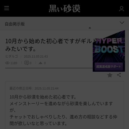
全
体
自由掲示板
10月から始めた初心者ですがギルドに入って
みたいです。
ヒダルゴ
2025.11.05 21:43
1189
0
0
共有する
お
気
最近の修正日時 :
2025.11.05 21:44
に
入
10月から砂漠を始めた初心者です。
り
メインストーリーを進めながら砂漠を楽しんでいます
が、
チャットでおしゃべりしたり、進め方の相談などする仲
間が欲しいなと思っています。