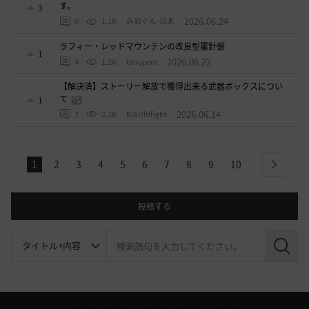
す。
3
2026.06.24
0
1.1K
みめぐん-日本
ラフィー・レッドマウンテンの改良型羅針盤
1
2026.06.22
4
1.2K
tanupon
【解決済】ストーリー解放で獲得出来る武器ボックスについ
て
1
2026.06.14
2
2.2K
RiAUltifight
1
2
3
4
5
6
7
8
9
10
next
投稿する
検
索