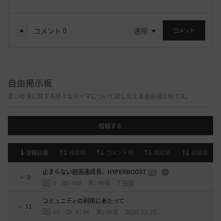
コメント
0
通報
コメント
自由掲示板
黒い砂漠に関する様々なテーマについて話し合える自由掲示板です。
投稿する
登録日順
検索順
コメント順
推奨順
話題順
止まらない超高速成長、HYPERBOOST
0
7 日前
0
958
黒い砂漠
コミュニティの利用にあたって
51
2020.03.25
18
47.8K
黒い砂漠