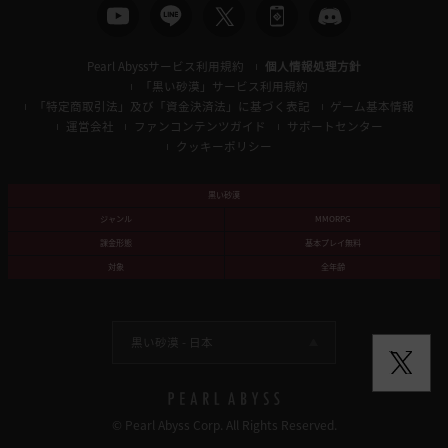
Pearl Abyssサービス利用規約
個人情報処理方針
「黒い砂漠」サービス利用規約
「特定商取引法」及び「資金決済法」に基づく表記
ゲーム基本情報
運営会社
ファンコンテンツガイド
サポートセンター
クッキーポリシー
黒い砂漠
ジャンル
MMORPG
課金形態
基本プレイ無料
対象
全年齢
黒い砂漠 -
日本
© Pearl Abyss Corp. All Rights Reserved.