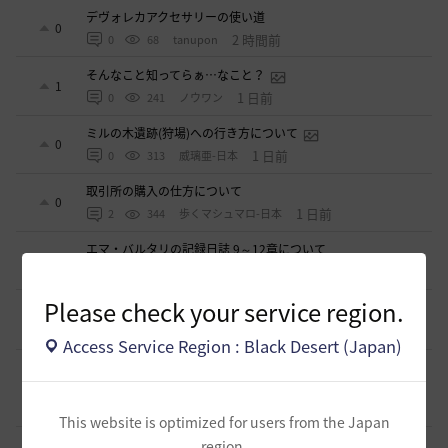
デヴォレカアクセサリーの使い道
0
2 時間前
0
68
tanupon
そんなこと知ってらぁ…なこと？
1
1 日前
0
241
ノウワン
ミルの木遺跡(狩場)への行き方について
0
1 日前
0
313
威璃亜-日本
取引所の購入の仕方について
0
1 日前
2
344
歩くマシュマロ-日本
エマ・バルタリの記録日誌 9～12章について
9
5 日前
1
777
飛鳥雨音
Please check your service region.
止まらない超高速成長、HYPERBOOST
0
7 日前
0
958
黒い砂漠
Access Service Region : Black Desert (Japan)
【ギルド名声】2026ハイデル宴会スクショ【どうなる？】
（2026年ギルド名声アプデリンク追記）
4
2026.07.27
0
865
セルベリア
This website is optimized for users from the Japan
「怪しい袋」
region.