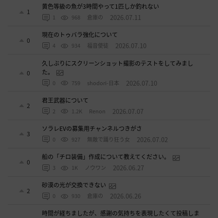
黄色等級の魚が3時間やって1匹しか釣れない
1
2026.07.11
1
968
倉庫の
現在のトゥバラ強化について
0
2026.07.10
4
934
福音使徒
久しぶりにスクリーンショット撮影のテストをしてみまし
た。
0
2026.07.10
0
759
shodori-日本
君王武器について
2
2026.07.07
2
1.2K
Renon
ソラレEVの募集用チャンネルつきがさ
3
2026.07.02
0
927
無敵で踊り狂う女
船の「チロ装備」作成について教えてください。
0
2026.06.27
3
1K
ノウワン
砂漠の光が交換できない
2
2026.06.26
0
930
倉庫の
時間が経ちましたが、感謝の気持ちを表現したくて投稿しま