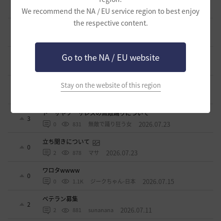
1
2026.07.24
0
1K
ノウワン
We recommend the NA / EU service region to best enjoy
the respective content.
波に乗って流れ着いた宝の地図の場所
2
2026.07.24
2
909
倉庫の
週間イベントについて
Go to the NA / EU website
1
2026.07.24
1
783
マサ
ベテラン＆ルーキー クーポン配布
Stay on the website of this region
0
2026.07.24
0
753
飛鳥雨音
ドーサやソーサレスの無敵踊りについて
3
2026.07.23
0
831
無敵で踊り狂う女
立ち聞きについて
0
2026.07.23
2
878
マサ
ワロタwwww
0
2026.07.15
0
1.1K
ジークちゃん-日本
ベテラン募集
2
2026.07.11
2
881
sunanana