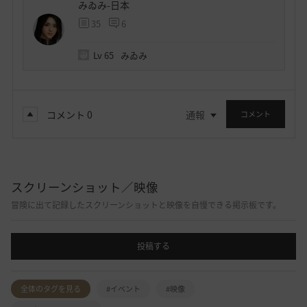
みゐみ-日本
35
6
Lv
65
みゐみ
コメント
0
通報
コメント
スクリーンショット／映像
冒険に出て記録したスクリーンショットと映像を自慢できる掲示板です。
投稿する
全体のタグを見る
#イベント
#映像