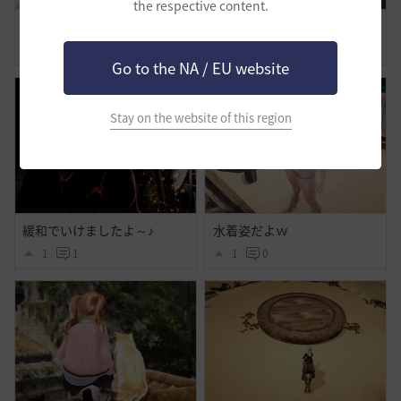
the respective content.
わたしの旅路-覚醒ノヴァ
美容の時間
0
0
0
0
Go to the NA / EU website
Stay on the website of this region
緩和でいけましたよ～♪
水着姿だよｗ
1
1
1
0