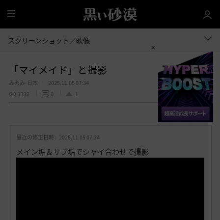
全
体
スクリーンショット／映像
「マイメイド」と撮影
みゐみ-日本
2025.11.05 07:34
1332
0
1
共有する
お
気
最近の修正日時 :
2025.11.05 07:34
に
入
メイン垢＆サブ垢でシャイ合わせで撮影
り