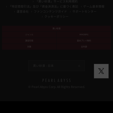
「黒い砂漠」サービス利用規約
「特定商取引法」及び「資金決済法」に基づく表記
ゲーム基本情報
運営会社
ファンコンテンツガイド
サポートセンター
クッキーポリシー
黒い砂漠
ジャンル
MMORPG
課金形態
基本プレイ無料
対象
全年齢
黒い砂漠 -
日本
© Pearl Abyss Corp. All Rights Reserved.