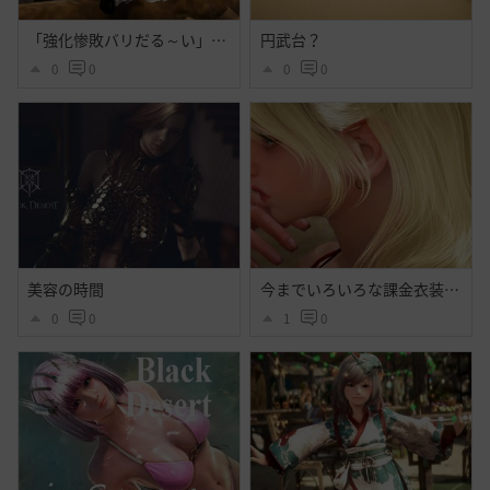
「強化惨敗バリだる～い」「・・・」
円武台？
0
0
0
0
美容の時間
今までいろいろな課金衣装出てそれなりに好きだったけど今回程心奪われた衣装はなかったよ・・大好きだよシトラス・・ハイセンス過ぎるよ黒砂漠☝️ぃえーぃ！
0
0
1
0