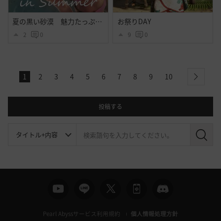
夏の黒い砂漠 魅力たっぷりシトラス衣装のｓｓ その２
お祭りDAY
2
0
9
0
1
2
3
4
5
6
7
8
9
10
next
投稿する
検
索
Pearl Abyssサービス利用規約
個人情報処理方針