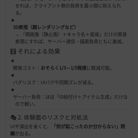
せれば、クライアント側の負荷を最小限に抑えられ
る。
3D表現（顔レンダリングなど）
→ 「顔画像（静止画）＋キャラ名＋星座」だけの簡易
表現にすれば、サーバー通信・描画負荷ともに激減。
🧮 それによる効果
開発コスト：
おそらく1/3～1/5程度
に軽減可能。
バグリスク：UIバグや同期ズレが減る。
サーバー負荷：ほぼ「ID紐付け＋アイテム生成」だけな
ので軽い。
🎭 2. 体験面のリスクと対処法
UIや演出を省くと、
「何が起こったのか分からない」問
題
が出る。