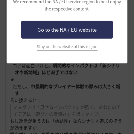
We recommend the NA / EU service region to best enjoy
the respective content.
新マップ／グラフィック
→ 視覚的な刺激で注目度アッ
プ
Go to the NA / EU website
新システム（例：ペット／成長要素など）
→ 長期プレ
イや収集欲を刺激
一方、あなたの提案は
既存世界に新たなリンクや探索体
Stay on the website of this region
験を追加するシステム的アップデート
です。
コアは面白いけど、
瞬間的なインパクトは「新シナリ
オや新地域」ほど派手ではない
ただし、
中長期的なプレイヤー体験の厚みは大きく増
す
言い換えると：
マヌグスは「見せるインパクト」が強く、あなたのア
イデアは「遊び方の奥深さ」を増すタイプ。
もし運営が狙うのは「話題性」ならシナリオ追加のほう
が効きますが、