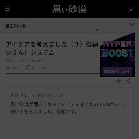
全
体
自由掲示板
アイデアを考えました（３）後編 星縁（せ
いえん）システム
自称
2025.11.04 00:16
1452
0
0
共有する
お
気
最近の修正日時 :
2025.11.21 00:32
に
入
黒い砂漠が面白くなるアイデアを考えたのでChatGPTに
り
聞いてもらいました。後編です。