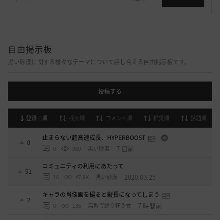
自由掲示板
黒い砂漠に関する様々なテーマについて話し合える自由掲示板です。
投稿する
登録日順
検索順
コメント順
推奨順
話題順
止まらない超高速成長、HYPERBOOST
0
7 日前
0
969
黒い砂漠
コミュニティの利用にあたって
51
2020.03.25
18
47.8K
黒い砂漠
キャラの肖像画を撮ると縦長になってしまう
2
7 時間前
0
135
無敵で踊り狂う女