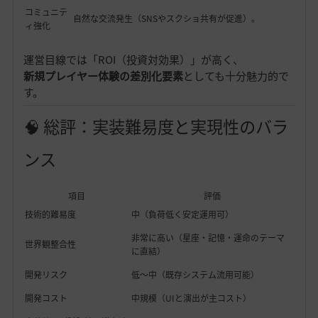
コミュニテ
自然な交流発生（SNSやスクショ共有が促進）。
ィ強化
運営目線では「ROI（投資対効果）」が高く、
新規プレイヤー体験の差別化要素
としても十分魅力的で
す。
🧠 総評：実装難易度と実現性のバラ
ンス
項目
評価
技術的難易度
中（負荷低く安定運用可）
非常に高い（星座・記憶・運命のテーマ
世界観整合性
に直結）
開発リスク
低〜中（既存システム流用可能）
開発コスト
中規模（UIと演出が主コスト）