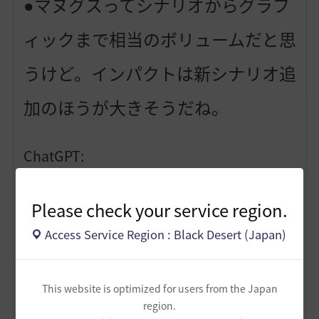
●マヌグスってシナリオからグラフ
ィックまで相当のボリュームだと思
うけど。インパクトは新シナリオ追
加のほうが大きそうだね。
ChatGPT:
その通りです。
「マヌグス」のインパクトが大きく感じられるのは、
単
Please check your service region.
なるシステム追加ではなく、ストーリー・シナリオ・グ
ラフィック・演出まで丸ごと新規コンテンツとして追加
Access Service Region : Black Desert (Japan)
されたから
です。
具体的に言うと：
This website is optimized for users from the Japan
シナリオ／クエスト追加
→ プレイヤーに「新しい物語
region.
を体験する」という明確な目的を与える