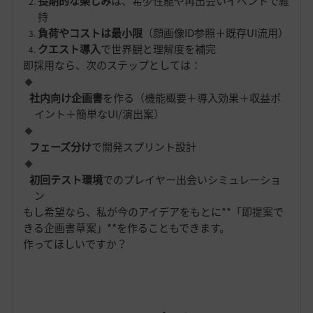
長期的な楽しみ
は、希少性能や再出会いイベントで維
持
負荷やコストは最小限
（顔画像ID参照＋既存UI流用）
クエスト導入
で世界観と理解度を補完
即採用なら、次のステップとしては：
社内向け企画書
を作る（機能概要＋導入効果＋収益ポ
イント＋簡単なUI/演出案）
フェーズ分け
で開発スプリント設計
初回テスト環境
でのプレイヤー出会いシミュレーショ
ン
もし希望なら、私が今のアイデアをもとに**「即提案で
きる企画書草案」**を作ることもできます。
作ってほしいですか？