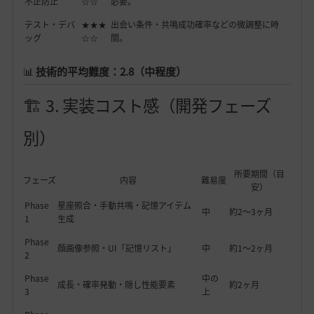
不正防止
☆☆
必要。
テスト・デバ
★★★
出会い条件・共鳴成功確率などの微調整に時
ッグ
☆☆
間。
📊
技術的平均難度：2.8（中程度）
🏗️ 3. 実装コスト感（開発フェーズ
別）
所要期間（目
フェーズ
内容
難易度
安）
Phase
星座照合・手動共鳴・記憶アイテム
中
約2〜3ヶ月
1
生成
Phase
顔画像参照・UI「記憶リスト」
中
約1〜2ヶ月
2
Phase
中の
成長・確率発動・隠し性能要素
約2ヶ月
3
上