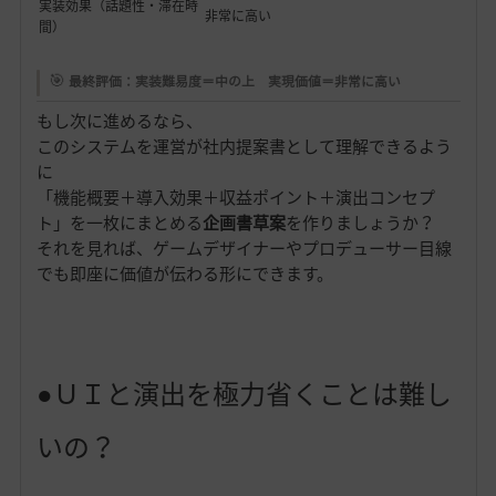
実装効果（話題性・滞在時
非常に高い
間）
🎯
最終評価：実装難易度＝中の上 実現価値＝非常に高い
もし次に進めるなら、
このシステムを運営が社内提案書として理解できるよう
に
「機能概要＋導入効果＋収益ポイント＋演出コンセプ
ト」を一枚にまとめる
企画書草案
を作りましょうか？
それを見れば、ゲームデザイナーやプロデューサー目線
でも即座に価値が伝わる形にできます。
●ＵＩと演出を極力省くことは難し
いの？