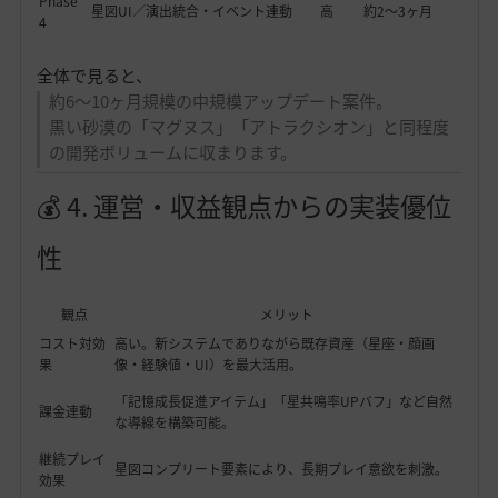
Phase
星図UI／演出統合・イベント連動
高
約2〜3ヶ月
4
全体で見ると、
約6〜10ヶ月規模の中規模アップデート案件。
黒い砂漠の「マグヌス」「アトラクシオン」と同程度
の開発ボリュームに収まります。
💰 4. 運営・収益観点からの実装優位
性
観点
メリット
コスト対効
高い。新システムでありながら既存資産（星座・顔画
果
像・経験値・UI）を最大活用。
「記憶成長促進アイテム」「星共鳴率UPバフ」など自然
課金連動
な導線を構築可能。
継続プレイ
星図コンプリート要素により、長期プレイ意欲を刺激。
効果