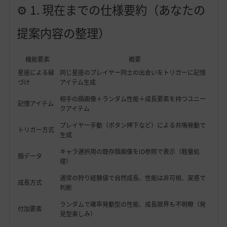
⚙️ 1. 現在までの仕様要約（あなたの
提案内容の整理）
機能要素
概要
星座による縁
同じ星座のプレイヤー同士の出会いをトリガーに記憶
づけ
アイテム生成
相手の顔画像＋ランダム性能＋成長要素を持つユニー
記憶アイテム
クアイテム
プレイヤー手動（ボタン押下など）による共鳴発動で
トリガー方式
生成
キャラ選択用の既存顔画像をID参照で表示（軽量処
顔データ
理）
通常の狩り経験値で自然成長、性能は非可視、実感で
成長方式
判断
ランダムで確率発動型の性能、成長限界も不明瞭（発
付加要素
見型楽しみ）