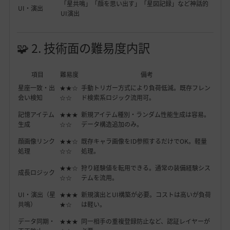
「星共鳴」「顔を思い出す」「星図記録」など神話的
UI・演出
UI演出
🧩 2. 技術面の難易度内訳
項目
難易度
備考
星座一致・出
★★☆
手動トリガー方式により負荷低減。既存フレン
会い検知
☆☆
ド検索系ロジック流用可。
記憶アイテム
★★★
新規アイテム種別・ランダム性能生成は容易。
生成
☆☆
データ構造追加のみ。
顔画像リンク
★★☆
既存キャラ画像をID参照するだけでOK。軽量
処理
☆☆
処理。
★★☆
狩り経験値を転用できる。通常の装備経験シス
成長ロジック
☆☆
テムを流用。
UI・演出（星
★★★
新規演出とUI構築が必要。コストは高いが負荷
共鳴）
★☆
は軽い。
データ同期・
★★★
同一相手の重複登録防止など、認証レイヤーが