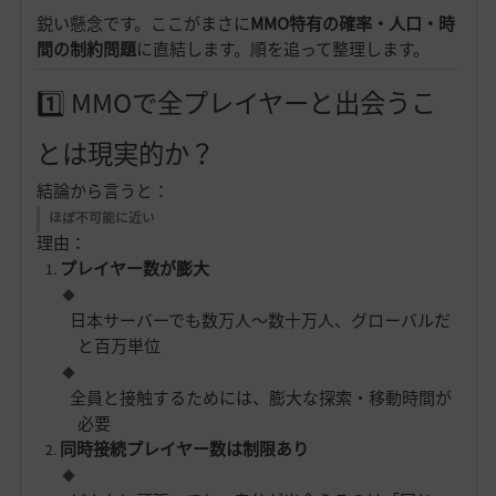
鋭い懸念です。ここがまさに
MMO特有の確率・人口・時
間の制約問題
に直結します。順を追って整理します。
1️⃣ MMOで全プレイヤーと出会うこ
とは現実的か？
結論から言うと：
ほぼ不可能に近い
理由：
プレイヤー数が膨大
日本サーバーでも数万人〜数十万人、グローバルだ
と百万単位
全員と接触するためには、膨大な探索・移動時間が
必要
同時接続プレイヤー数は制限あり