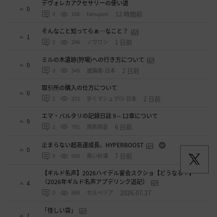
デヴォレカアクセサリーの使い道
0
12 時間前
0
166
tanupon
そんなこと知ってらぁ…なこと？
1
1 日前
0
296
ノウワン
ミルの木遺跡(狩場)への行き方について
0
2 日前
0
349
威璃亜-日本
取引所の購入の仕方について
0
2 日前
2
372
歩くマシュマロ-日本
エマ・バルタリの記録日誌 9～12章について
9
6 日前
1
791
飛鳥雨音
止まらない超高速成長、HYPERBOOST
0
7 日前
0
969
黒い砂漠
【ギルド名声】2026ハイデル宴会スクショ【どうなる？】
（2026年ギルド名声アプデリンク追記）
4
2026.07.27
0
869
セルベリア
「怪しい袋」
1