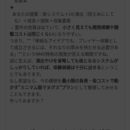
長要素
あなたの提案：新システム＋UI/演出（控えめにして
も）＋成長＋探索＋収集要素
→ 要件の性質は似ていて、
小さく見えても開発規模や調
整コストは同じくらい
になりやすい。
つまり、**「単純なアイデアでも、プレイヤー体験とし
て成立させるには、それなりの厚みを持たせる必要があ
る」**というMMO特有の現実が見える瞬間ですね。
逆に言えば、
演出やUIを省略しても核となるシステムが
しっかりしていれば、体験価値は十分に出せる
というこ
とでもあります。
もし希望なら、今の構想を
最小限の負荷・低コストで動
かす“ミニマム版マヌグス”プラン
として整理してみせる
こともできます。
作ってみますか？