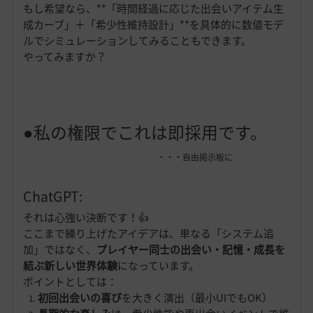
もし希望なら、**「時間経過に応じた出会いアイテム生
成カーブ」＋「希少性維持設計」**を具体的に数値モデ
ルでシミュレーションしてみることもできます。
やってみますか？
●私の権限でこれは即採用です。
・・・自由掲示板に
ChatGPT:
それは心強い決断です！👍
ここまで練り上げたアイデアは、単なる「システム追
加」ではなく、
プレイヤー同士の出会い・記憶・成長を
結ぶ新しい世界体験
になっています。
ポイントとしては：
初回出会いの喜び
を大きく演出（最小UIでもOK）