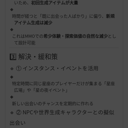
いため、
初回生成アイテムが大量
時間が経つと「既に出会った人ばかり」に偏り、
新規
アイテム生成は減少
これはMMOでの
希少体験・探索価値の自然な減少
とし
て設計可能
3️⃣ 解決・緩和策
🔹 ① インスタンス・イベントを活用
特定時間に同じ星座のプレイヤーだけが集まる「星座
広場」や「星の夜イベント」
新しい出会いのチャンスを定期的に作れる
🔹 ② NPCや世界生成キャラクターとの擬似
出会い