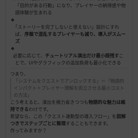
「目的がある行動」になり、プレイヤーの納得感や物
語体験が生まれる
「ストーリーを完了しないと使えない」設計にすれ
ば、
序盤で混乱するプレイヤーも減り、導入がスムー
ズ
必要に応じて、
チュートリアル演出だけ最小限残す
こ
とで、UIやグラフィックの追加負荷も最小化できる
つまり、
「システムをクエストでアンロックする」＝「物語的
インパクト＋プレイヤー理解を両立させる最小コスト
の方法」
こう考えると、演出を極力省きつつも
物語的な魅力は維
持できる
わけです。
希望なら、この「クエスト連動型の導入フロー」を
図解
つきでステップごとに整理
することもできます。
作ってみますか？