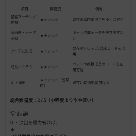
項目
難易度
備考
星座マッチング
★☆☆☆☆
既存の家門ID照合を使えば容易
検知
顔画像・データ
キャラ作成データを呼び出すだ
★★☆☆☆
参照
け
既存のドロップ/合成コードを流
アイテム生成
★☆☆☆☆
用
ペットや妖精成長のコードを応
成長システム
★★☆☆☆
用可能
★☆☆☆☆（省略
UI・演出
既存UIに通知追加程度
時）
総合難易度：2 / 5（中程度よりやや低い）
💡 結論
UI・演出を極力省けば、