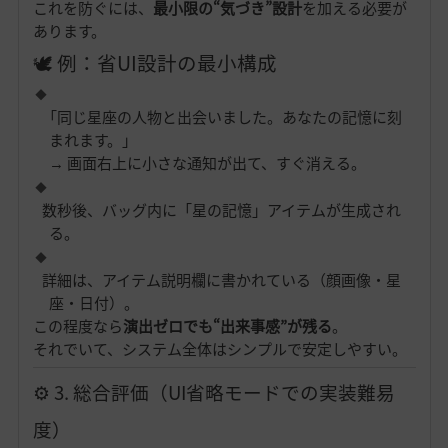
これを防ぐには、
最小限の“気づき”設計
を加える必要が
あります。
🕊 例：省UI設計の最小構成
「同じ星座の人物と出会いました。あなたの記憶に刻
まれます。」
→ 画面右上に小さな通知が出て、すぐ消える。
数秒後、バッグ内に「星の記憶」アイテムが生成され
る。
詳細は、アイテム説明欄に書かれている（顔画像・星
座・日付）。
この程度なら
演出ゼロでも“出来事感”が残る
。
それでいて、システム全体はシンプルで安定しやすい。
⚙️ 3. 総合評価（UI省略モードでの実装難易
度）