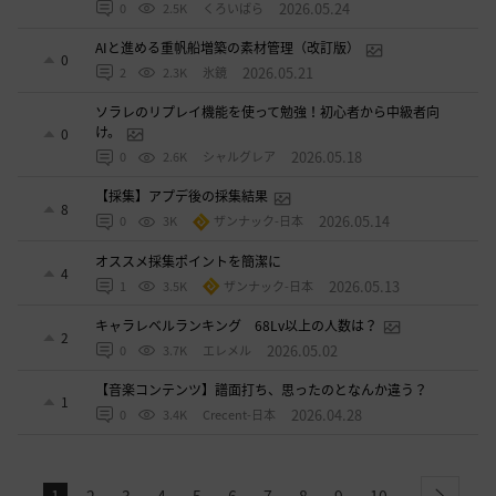
2026.05.24
0
2.5K
くろいばら
AIと進める重帆船増築の素材管理（改訂版）
0
2026.05.21
2
2.3K
氷鏡
ソラレのリプレイ機能を使って勉強！初心者から中級者向
け。
0
2026.05.18
0
2.6K
シャルグレア
【採集】アプデ後の採集結果
8
2026.05.14
0
3K
ザンナック-日本
オススメ採集ポイントを簡潔に
4
2026.05.13
1
3.5K
ザンナック-日本
キャラレベルランキング 68Lv以上の人数は？
2
2026.05.02
0
3.7K
エレメル
【音楽コンテンツ】譜面打ち、思ったのとなんか違う？
1
2026.04.28
0
3.4K
Crecent-日本
1
2
3
4
5
6
7
8
9
10