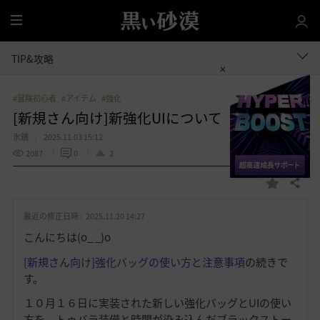
全
体
TIP&攻略
#冒険初心者
#アイテム
#強化
[新規さん向け]新強化UIについて
氷鏡
2025.11.03 15:12
2087
0
2
共有する
お
気
最近の修正日時 :
2025.11.20 14:27
に
入
こんにちは(o_ _)o
り
[新規さん向け]強化バッグの使い方と注意事項
の続きで
す。
１０月１６日に実装された新しい強化バッグとUIの使い
方を、トゥバラ装備と時間が染み込んだブラックストー