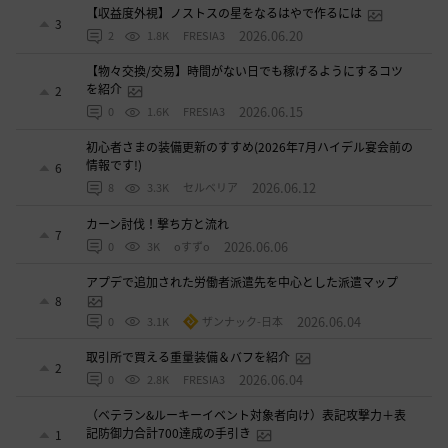
【収益度外視】ノストスの星をなるはやで作るには
3
2026.06.20
2
1.8K
FRESIA3
【物々交換/交易】時間がない日でも稼げるようにするコツ
を紹介
2
2026.06.15
0
1.6K
FRESIA3
初心者さまの装備更新のすすめ(2026年7月ハイデル宴会前の
情報です!)
6
2026.06.12
8
3.3K
セルベリア
カーン討伐！撃ち方と流れ
7
2026.06.06
0
3K
oすずo
アプデで追加された労働者派遣先を中心とした派遣マップ
8
2026.06.04
0
3.1K
ザンナック-日本
取引所で買える重量装備＆バフを紹介
2
2026.06.04
0
2.8K
FRESIA3
（ベテラン&ルーキーイベント対象者向け）表記攻撃力＋表
記防御力合計700達成の手引き
1