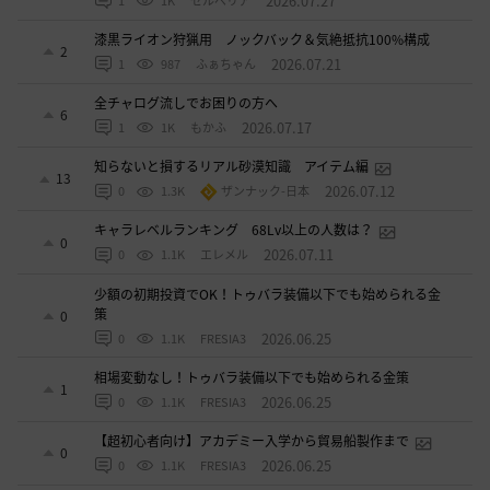
2026.07.27
1
1K
セルベリア
漆黒ライオン狩猟用 ノックバック＆気絶抵抗100%構成
2
2026.07.21
1
987
ふぁちゃん
全チャログ流しでお困りの方へ
6
2026.07.17
1
1K
もかふ
知らないと損するリアル砂漠知識 アイテム編
13
2026.07.12
0
1.3K
ザンナック-日本
キャラレベルランキング 68Lv以上の人数は？
0
2026.07.11
0
1.1K
エレメル
少額の初期投資でOK！トゥバラ装備以下でも始められる金
策
0
2026.06.25
0
1.1K
FRESIA3
相場変動なし！トゥバラ装備以下でも始められる金策
1
2026.06.25
0
1.1K
FRESIA3
【超初心者向け】アカデミー入学から貿易船製作まで
0
2026.06.25
0
1.1K
FRESIA3