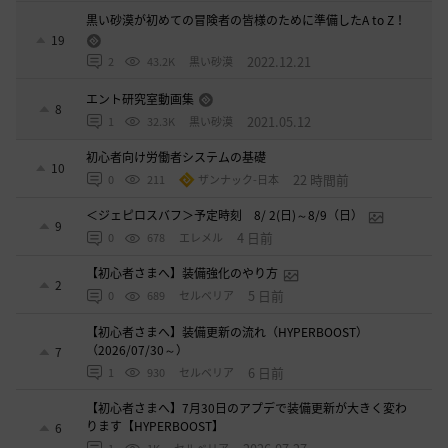
黒い砂漠が初めての冒険者の皆様のために準備したA to Z！
19
2022.12.21
2
43.2K
黒い砂漠
エント研究室動画集
8
2021.05.12
1
32.3K
黒い砂漠
初心者向け労働者システムの基礎
10
22 時間前
0
211
ザンナック-日本
＜ジェピロスバフ＞予定時刻 8/ 2(日)～8/9（日）
9
4 日前
0
678
エレメル
【初心者さまへ】装備強化のやり方
2
5 日前
0
689
セルベリア
【初心者さまへ】装備更新の流れ（HYPERBOOST）
（2026/07/30～）
7
6 日前
1
930
セルベリア
【初心者さまへ】7月30日のアプデで装備更新が大きく変わ
ります【HYPERBOOST】
6