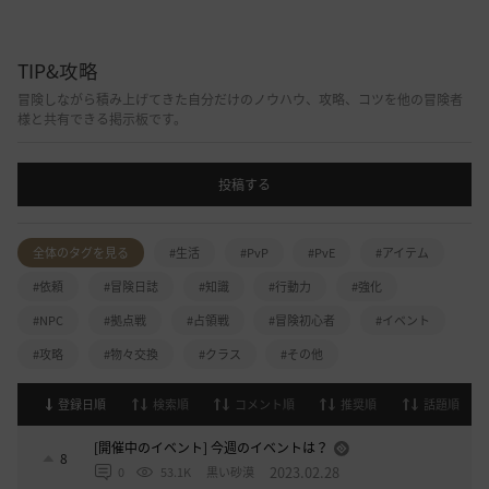
TIP&攻略
冒険しながら積み上げてきた自分だけのノウハウ、攻略、コツを他の冒険者
様と共有できる掲示板です。
投稿する
全体のタグを見る
#生活
#PvP
#PvE
#アイテム
#依頼
#冒険日誌
#知識
#行動力
#強化
#NPC
#拠点戦
#占領戦
#冒険初心者
#イベント
#攻略
#物々交換
#クラス
#その他
登録日順
検索順
コメント順
推奨順
話題順
[開催中のイベント] 今週のイベントは？
8
2023.02.28
0
53.1K
黒い砂漠