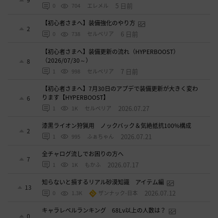
9
5 日前
0
704
エレメル
【初心者さまへ】装備強化のやり方
2
6 日前
0
738
セルベリア
【初心者さまへ】装備更新の流れ（HYPERBOOST）
（2026/07/30～）
8
7 日前
1
998
セルベリア
【初心者さまへ】7月30日のアプデで装備更新が大きく変わ
ります【HYPERBOOST】
6
2026.07.27
1
1K
セルベリア
漆黒ライオン狩猟用 ノックバック＆気絶抵抗100%構成
2
2026.07.21
1
995
ふぁちゃん
全チャログ流しでお困りの方へ
7
2026.07.17
1
1K
もかふ
知らないと損するリアル砂漠知識 アイテム編
13
2026.07.12
0
1.3K
ザンナック-日本
キャラレベルランキング 68Lv以上の人数は？
0