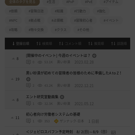
全体のタグを見る
#生活
#PvP
#PvE
#アイテム
#依頼
#冒険日誌
#知識
#行動力
#強化
#NPC
#拠点戦
#占領戦
#冒険初心者
#イベント
#攻略
#物々交換
#クラス
#その他
登録日順
検索順
コメント順
推奨順
話題順
[開催中のイベント] 今週のイベントは？
8
2023.02.28
0
53.1K
黒い砂漠
黒い砂漠が初めての冒険者の皆様のために準備したA to Z！
19
2022.12.21
2
43.2K
黒い砂漠
エント研究室動画集
8
2021.05.12
1
32.3K
黒い砂漠
初心者向け労働者システムの基礎
11
1 日前
1
353
ザンナック-日本
＜ジェピロスバフ＞予定時刻 8/ 2(日)～8/9（日）