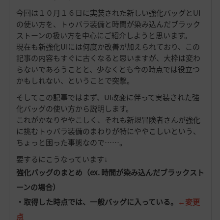
今回は１０月１６日に実装された新しい強化バッグとUI
の使い方を、トゥバラ装備と時間が染み込んだブラック
ストーンの扱い方を中心にご紹介しようと思います。
現在も新強化UIには何度か改善が加えられており、この
記事の内容もすぐに古くなると思いますが、大枠は変わ
らないであろうことと、少なくとも今の時点では役立つ
かもしれない、ということで突撃。
そしてこの記事ではまず、UI改変に伴って実装された強
化バッグの使い方から説明します。
これがかなりややこしく、それも新規冒険者さんが強化
に挑むトゥバラ装備のまわりが特にややこしいという、
ちょっと困った事態なので……。
要するにこうなっています↓
強化バッグのまとめ（ex. 時間が染み込んだブラックスト
ーンの場合）
・取得した時点では、一般バッグに入っている。
←変更
点