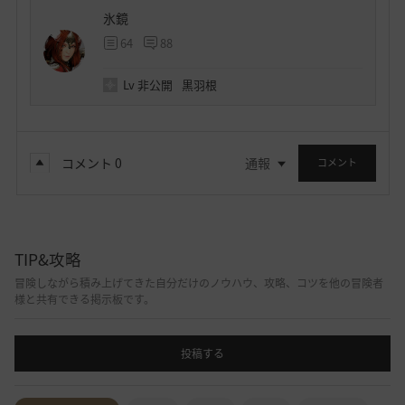
氷鏡
64
88
Lv
非公開
黒羽根
コメント
0
通報
コメント
TIP&攻略
冒険しながら積み上げてきた自分だけのノウハウ、攻略、コツを他の冒険者
様と共有できる掲示板です。
投稿する