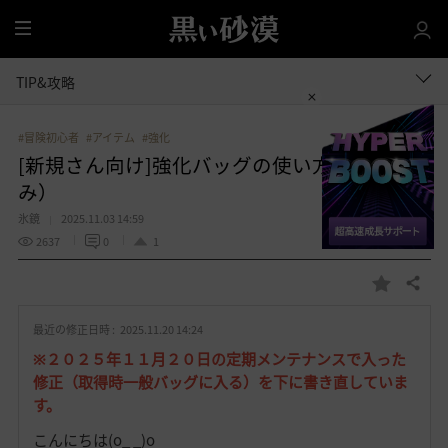
全
体
TIP&攻略
#冒険初心者
#アイテム
#強化
[新規さん向け]強化バッグの使い方（修正済
み）
氷鏡
2025.11.03 14:59
2637
0
1
共有する
お
気
最近の修正日時 :
2025.11.20 14:24
に
入
※２０２５年１１月２０日の定期メンテナンスで入った
り
修正（取得時一般バッグに入る）を下に書き直していま
す。
こんにちは(o_ _)o