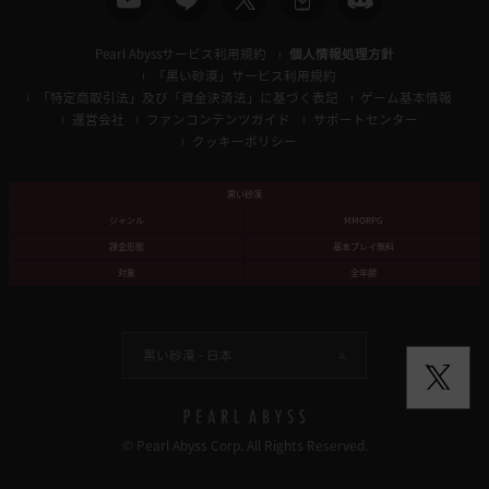
Pearl Abyssサービス利用規約
個人情報処理方針
「黒い砂漠」サービス利用規約
「特定商取引法」及び「資金決済法」に基づく表記
ゲーム基本情報
運営会社
ファンコンテンツガイド
サポートセンター
クッキーポリシー
黒い砂漠
ジャンル
MMORPG
課金形態
基本プレイ無料
対象
全年齢
黒い砂漠 -
日本
© Pearl Abyss Corp. All Rights Reserved.