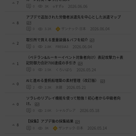
7
2026.06.06
0
3K
oすずo
アプデで追加された労働者派遣先を中心とした派遣マップ
8
2026.06.04
0
3.1K
ザンナック-日本
取引所で買える重量装備＆バフを紹介
2
2026.06.04
0
2.8K
FRESIA3
（ベテラン&ルーキーイベント対象者向け）表記攻撃力＋表
記防御力合計700達成の手引き
1
2026.05.24
0
2.5K
くろいばら
AIと進める重帆船増築の素材管理（改訂版）
0
2026.05.21
2
2.3K
氷鏡
ソラレのリプレイ機能を使って勉強！初心者から中級者向
け。
0
2026.05.18
0
2.6K
シャルグレア
【採集】アプデ後の採集結果
8
2026.05.14
0
3K
ザンナック-日本