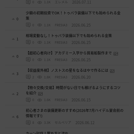
2026.07.11
0
1.1K
エレメル
少額の初期投資でOK！トゥバラ装備以下でも始められる金
策
0
2026.06.25
0
1.1K
FRESIA3
相場変動なし！トゥバラ装備以下でも始められる金策
1
2026.06.25
0
1.1K
FRESIA3
【超初心者向け】アカデミー入学から貿易船製作まで
0
2026.06.25
0
1.1K
FRESIA3
【収益度外視】ノストスの星をなるはやで作るには
3
2026.06.20
2
1.8K
FRESIA3
【物々交換/交易】時間がない日でも稼げるようにするコツ
を紹介
2
2026.06.15
0
1.6K
FRESIA3
初心者さまの装備更新のすすめ(2026年7月ハイデル宴会前の
情報です!)
6
2026.06.12
8
3.3K
セルベリア
カーン討伐！撃ち方と流れ