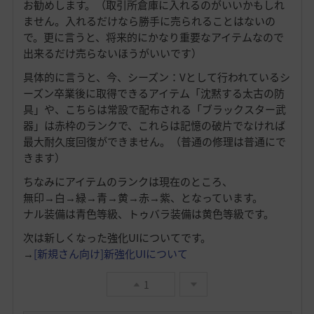
お勧めします。（取引所倉庫に入れるのがいいかもしれ
ません。入れるだけなら勝手に売られることはないの
で。更に言うと、将来的にかなり重要なアイテムなので
出来るだけ売らないほうがいいです）
具体的に言うと、今、シーズン：Vとして行われているシ
ーズン卒業後に取得できるアイテム「沈黙する太古の防
具」や、こちらは常設で配布される「ブラックスター武
器」は赤枠のランクで、これらは記憶の破片でなければ
最大耐久度回復ができません。（普通の修理は普通にで
きます）
ちなみにアイテムのランクは現在のところ、
無印→白→緑→青→黄→赤→紫、となっています。
ナル装備は青色等級、トゥバラ装備は黄色等級です。
次は新しくなった強化UIについてです。
→
[新規さん向け]新強化UIについて
1