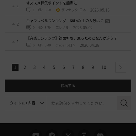
オススメ採集ポイントを簡潔に
4
2026.05.13
1
3.5K
ザンナック-日本
キャラレベルランキング 68Lv以上の人数は？
2
2026.05.02
0
3.7K
エレメル
【音楽コンテンツ】譜面打ち、思ったのとなんか違う？
1
2026.04.28
0
3.4K
Crecent-日本
1
2
3
4
5
6
7
8
9
10
next
投稿する
検
索