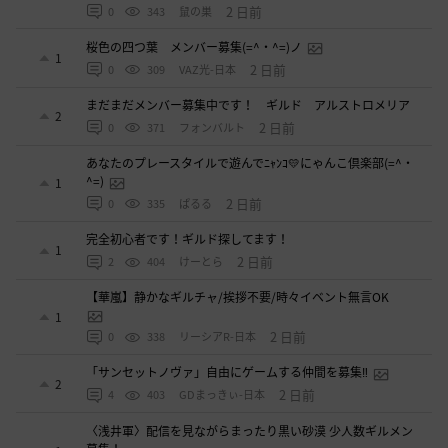
2 日前
0
343
鼠の巣
桜色の四つ葉 メンバー募集(=^・^=)ノ
1
2 日前
0
309
VAZ光-日本
まだまだメンバー募集中です！ ギルド アルストロメリア
2
2 日前
0
371
フォンバルト
あなたのプレースタイルで遊んでﾆｬﾝｺ💛にゃんこ倶楽部(=^・
^=)
1
2 日前
0
335
ぱるる
完全初心者です！ギルド探してます！
1
2 日前
2
404
けーとら
【華嵐】静かなギルチャ/挨拶不要/時々イベント無言OK
1
2 日前
0
338
リーシアR-日本
「サンセットノヴァ」自由にゲームする仲間を募集‼️
2
2 日前
4
403
GDまっきぃ-日本
〈浅井軍〉配信を見ながらまったり黒い砂漠 少人数ギルメン