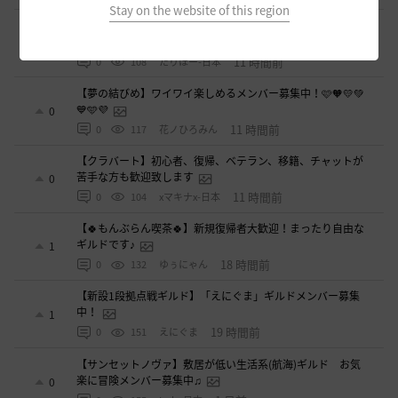
Stay on the website of this region
◇🔶【SOLATIO】メンバー募集!新規復帰者さんも歓迎！
🔶◇
0
11 時間前
0
108
たりほー-日本
【夢の結びめ】ワイワイ楽しめるメンバー募集中！🩷🧡💛💚
💙🩵💜
0
11 時間前
0
117
花ノひろみん
【クラバート】初心者、復帰、ベテラン、移籍、チャットが
苦手な方も歓迎致します
0
11 時間前
0
104
xマキナx-日本
【🍀もんぶらん喫茶🍀】新規復帰者大歓迎！まったり自由な
ギルドです♪
1
18 時間前
0
132
ゆぅにゃん
【新設1段拠点戦ギルド】「えにぐま」ギルドメンバー募集
中！
1
19 時間前
0
151
えにぐま
【サンセットノヴァ】敷居が低い生活系(航海)ギルド お気
楽に冒険メンバー募集中♫
0