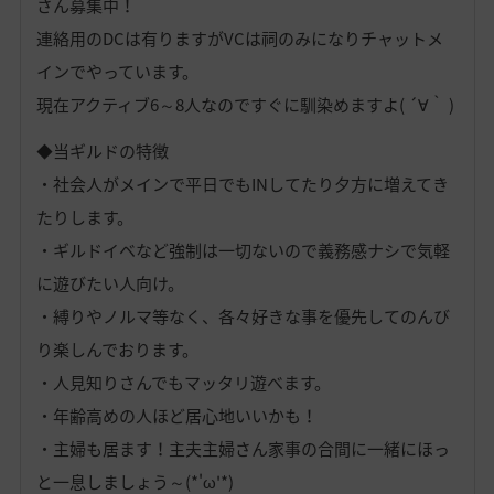
さん募集中！
連絡用のDCは有りますがVCは祠のみになりチャットメ
インでやっています。
現在アクティブ6～8人なのですぐに馴染めますよ( ´∀｀ )
◆当ギルドの特徴
・社会人がメインで平日でもINしてたり夕方に増えてき
たりします。
・ギルドイベなど強制は一切ないので義務感ナシで気軽
に遊びたい人向け。
・縛りやノルマ等なく、各々好きな事を優先してのんび
り楽しんでおります。
・人見知りさんでもマッタリ遊べます。
・年齢高めの人ほど居心地いいかも！
・主婦も居ます！主夫主婦さん家事の合間に一緒にほっ
と一息しましょう～(*'ω'*)