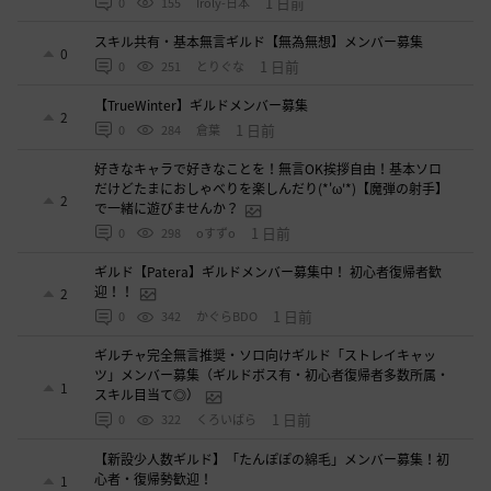
1 日前
0
155
Iroly-日本
スキル共有・基本無言ギルド【無為無想】メンバー募集
0
1 日前
0
251
とりぐな
【TrueWinter】ギルドメンバー募集
2
1 日前
0
284
倉葉
好きなキャラで好きなことを！無言OK挨拶自由！基本ソロ
だけどたまにおしゃべりを楽しんだり(*'ω'*)【魔弾の射手】
2
で一緒に遊びませんか？
1 日前
0
298
oすずo
ギルド【Patera】ギルドメンバー募集中！ 初心者復帰者歓
迎！！
2
1 日前
0
342
かぐらBDO
ギルチャ完全無言推奨・ソロ向けギルド「ストレイキャッ
ツ」メンバー募集（ギルドボス有・初心者復帰者多数所属・
1
スキル目当て◎）
1 日前
0
322
くろいばら
【新設少人数ギルド】「たんぽぽの綿毛」メンバー募集！初
心者・復帰勢歓迎！
1