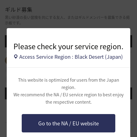
ギルド募集
黒い砂漠の長い冒険を共にする友人、またはギルドメンバーを募集できる掲
示板です。
投稿する
Please check your service region.
Access Service Region : Black Desert (Japan)
全体のタグを見る
#生活
#ギルド
#パーティ
#拠点戦
#占領戦
#戦闘
#ギルドリーグ
#航海
#冒険
This website is optimized for users from the Japan
region.
登録日順
検索順
コメント順
推奨順
話題順
We recommend the NA / EU service region to best enjoy
the respective content.
新設ギルド 「Shmurda」立ち上げメンバー募集！現在3
名！
0
1 時間前
0
37
いなドン
Go to the NA / EU website
小型ギルド【KeepOn】ギルメン募集です
0
11 時間前
0
139
シアラナーザ-日本