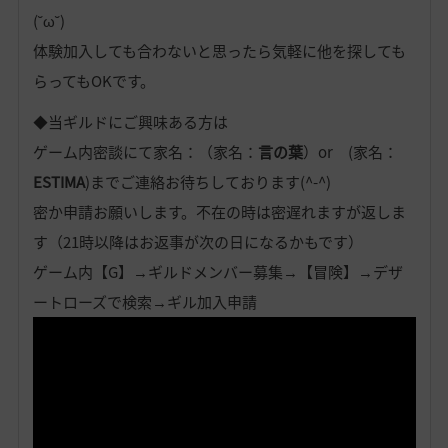
(˘ω˘)
体験加入しても合わないと思ったら気軽に他を探しても
らってもOKです。
◆当ギルドにご興味ある方は
ゲーム内密談にて家名：（家名：
言の葉
）or (家名：
ESTIMA
)までご連絡お待ちしております(^-^)
密か申請お願いします。不在の時は密遅れますが返しま
す（21時以降はお返事が次の日になるかもです）
ゲーム内【G】→ギルドメンバー募集→【冒険】→デザ
ートローズで検索→ギル加入申請