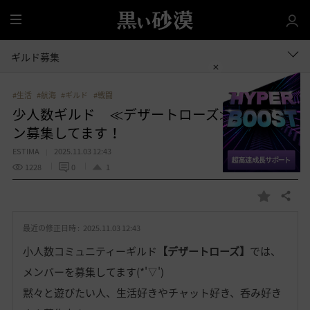
全
体
ギルド募集
#生活
#航海
#ギルド
#戦闘
少人数ギルド ≪デザートローズ≫ ギルメ
ン募集してます！
ESTIMA
2025.11.03 12:43
1228
0
1
共有する
お
気
最近の修正日時 :
2025.11.03 12:43
に
入
小人数コミュニティーギルド
【デザートローズ】
では、
り
メンバーを募集してます(*'▽')
黙々と遊びたい人、生活好きやチャット好き、呑み好き