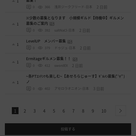
募集！
1
2 日前
0
366
浅井ジークフリード-日本
※少数の募集となります 小規模ギルド【待機中】ギルメン
募集のご案内
1
2 日前
0
392
saltNaCl-日本
LevelUP メンバー募集
1
2 日前
0
379
ドゥジュ-日本
Ermitageギルメン募集！！
1
2 日前
0
412
swordEX
~各PTｺﾝﾃﾝﾂも楽しむ~【あせろらじゅーす】ｷﾞﾙﾒﾝ募集(ﾟ∀ﾟ)
ノ
1
3 日前
0
402
アセロラオニオン-日本
1
2
3
4
5
6
7
8
9
10
next
投稿する