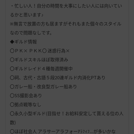
・忙しい人！自分の時間を大事にしたい人には向いてい
るかと思います♪
※無言で放置の方も居ますがそれもまた個々のスタイル
なので問題なしです。
◆ギルド情報
〇ＰＫ× ＰＫＫ〇 迷惑行為×
〇ギルドスキルほぼ取得済み
〇ギルドレイド４種毎週開催中
〇祠、古代・古語５段20連ギルド内消化PTあり
〇ガレー船・改良型ガレー船あり
〇SS撮影会あり
〇拠点戦等なし
〇永久小型ギルド(目指せ！お給料安定して貰える位の人
数)
〇ほぼ社会人 アラサーアラフォーｱﾗﾌｨﾌ...が多いかな