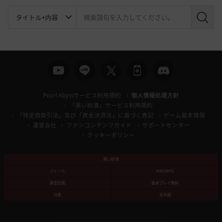
検
索
Pearl Abyssサービス利用規約
個人情報処理方針
「黒い砂漠」サービス利用規約
「特定商取引法」及び「資金決済法」に基づく表記
ゲーム基本情報
運営会社
ファンコンテンツガイド
サポートセンター
クッキーポリシー
黒い砂漠
ジャンル
MMORPG
課金形態
基本プレイ無料
対象
全年齢