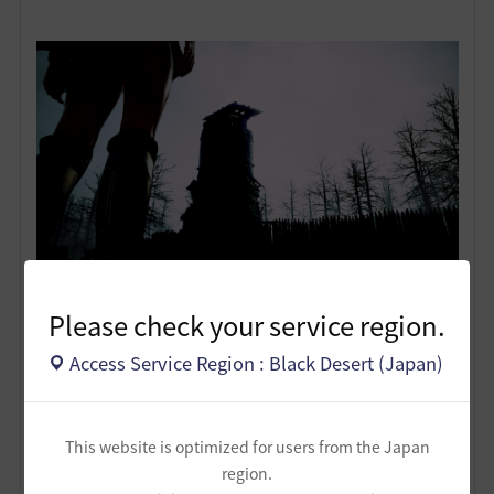
― 評価 ―
Please check your service region.
足元から見上げた構図がまず異様な緊張を孕んでいる。
Access Service Region : Black Desert (Japan)
視線は地に伏し、塔を仰ぐ。その塔の影は人の手で築か
れたもののようでありながら、朽ちた森と一体化してい
る。
ここに描かれているのは「人間の造形物が自然の死骸と
This website is optimized for users from the Japan
化した光景」だ。
region.
その前に立つ人物の脚は、無言のまま“支配”と“孤立”を