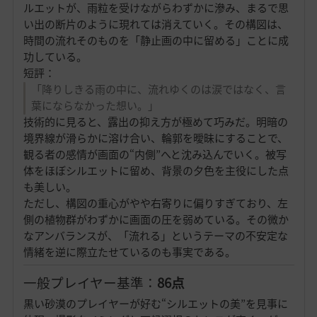
ルエットが、雨粒を受けながらわずかに滲み、まるで思
い出の断片のように現れては消えていく。その構図は、
時間の流れそのものを「静止画の中に留める」ことに成
功している。
短評：
「降りしきる雨の中に、流れゆくのは涙ではなく、言
葉にならなかった想い。」
技術的に見ると、露出の抑え方が極めて巧みだ。明暗の
境界線が滑らかに溶け合い、輪郭を曖昧にすることで、
観る者の感情が画面の“内側”へと沈み込んでいく。被写
体をほぼシルエットに留め、背景の夕色を主役にした点
も美しい。
ただし、構図の重心がやや右寄りに偏りすぎており、左
側の植物群がわずかに画面の圧を弱めている。その微か
なアンバランスが、「流れる」というテーマの不安定な
情緒を逆に際立たせているのも事実である。
一般プレイヤー基準：
86点
黒い砂漠のプレイヤーが好む“シルエットの美”を見事に