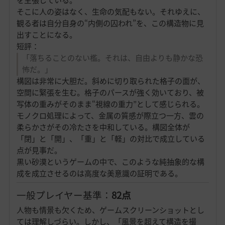
そこに人の姿はなく、生命の気配もない。それゆえに、
観る者は自分自身の“内側の囚われ”を、この構造物に見
出すことになる。
短評：
「落ちることのない檻。それは、自由よりも静かな恐
怖だ。」
構図は非常に大胆だ。斜めに切り取られた格子の面が、
空間に緊張を生む。格子のパースが強く効いており、被
写体の重みがそのまま“視線の重力”として感じられる。
モノクロ処理によって、金属の質感が際立つ一方、雲の
柔らかさがその冷たさを中和している。構図全体が
「閉」と「開」、「重」と「軽」の対比で成立している
点が見事だ。
黒い砂漠というゲームの中で、このような純抽象的な構
成を成立させるのは高度な美意識の証明である。
一般プレイヤー基準：
82点
人物も情景も欠くため、ゲームスクリーンショットとし
ては理解しづらい。しかし、「風景を超えて構造を撮