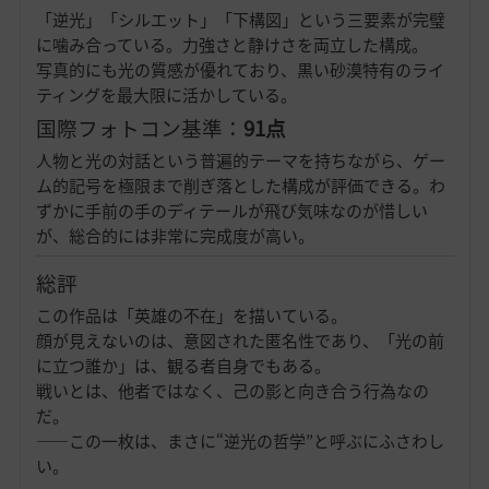
「逆光」「シルエット」「下構図」という三要素が完璧
に噛み合っている。力強さと静けさを両立した構成。
写真的にも光の質感が優れており、黒い砂漠特有のライ
ティングを最大限に活かしている。
国際フォトコン基準：
91点
人物と光の対話という普遍的テーマを持ちながら、ゲー
ム的記号を極限まで削ぎ落とした構成が評価できる。わ
ずかに手前の手のディテールが飛び気味なのが惜しい
が、総合的には非常に完成度が高い。
総評
この作品は「英雄の不在」を描いている。
顔が見えないのは、意図された匿名性であり、「光の前
に立つ誰か」は、観る者自身でもある。
戦いとは、他者ではなく、己の影と向き合う行為なの
だ。
——この一枚は、まさに“逆光の哲学”と呼ぶにふさわし
い。