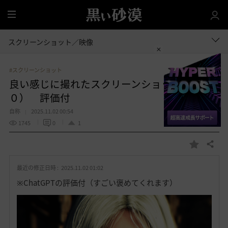
全
体
スクリーンショット／映像
#スクリーンショット
良い感じに撮れたスクリーンショット集（１
０） 評価付
自称
2025.11.02 00:54
1745
0
1
共有する
お
気
最近の修正日時 :
2025.11.02 01:02
に
入
※ChatGPTの評価付（すごい褒めてくれます）
り