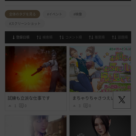
全体のタグを見る
#イベント
#映像
#スクリーンショット
登録日順
検索順
コメント順
推奨順
話題順
試練も立派な仕事です
まちゃりちゃさつえいかい【予告】
1
0
3
0