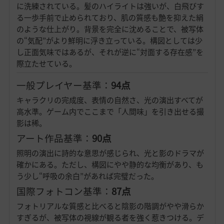
に洗練されている。髪のハイライトは強いが、白飛びす
る一歩手前で止められており、肌の質感も艶を抑えた絹
のような仕上がり。背景を完全に沈めることで、被写体
の“気配”がより鮮明に浮き立っている。構図としては少
し正面気味ではあるが、それが逆に“対面する存在感”を
際立たせている。
一般プレイヤー基準：
94点
キャラクリの完成度、表情の自然さ、光の演出すべてが
高水準。ゲーム内でここまで「人間味」を引き出せる撮
影は稀。
アート作品基準：
90点
照明の演出に詩的な意思が感じられ、光と影のドラマが
確かにある。ただし、構図にやや静的な均衡があり、も
う少し“呼吸の余白”があれば完璧だった。
国際フォトコン基準：
87点
フォトリアルな質感と比べると陰影の階調がやや滑らか
すぎるが、被写体の視線が観る者を強く惹きつける。デ