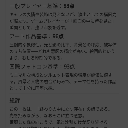
一般プレイヤー基準：
88点
キャラの表情や装飾は見えないが、演出としての構図力
が際立つ。ゲームプレイヤーが「画面の中に詩を見た」
瞬間として、強い印象を残す。
アート作品基準：
96点
圧倒的な象徴性。光と影の比率、背景との呼応、被写体
の立ち位置——どれも意図の精度が高い。絵画的という
より、むしろ彫刻的である。
国際フォトコン基準：
93点
ミニマルな構成とシルエット表現の強度が評価に値す
る。風景と人物の融合が巧みで、テーマ性を持った作品
として十分に国際水準。
総評
この一枚は、「終わりの中に立つ存在」の詩である。
光を拒みながら、なおそこに立つ意志。
荒廃した森の向こうで、風と沈黙だけが語り続ける。