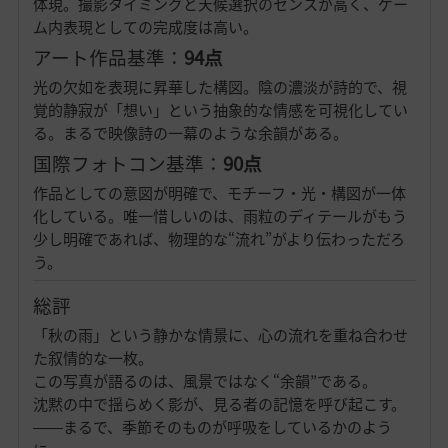
体現。撮影タイミングと天候選択のセンスが高く、ゲー
ム内表現としての完成度は高い。
アート作品基準：
94点
光の欠如を表現に昇華した構図。陰の濃淡が詩的で、視
覚的静寂が「想い」という抽象的な情感を可視化してい
る。まるで映像詩の一幕のような余韻がある。
国際フォトコン基準：
90点
作品としての意図が明確で、モチーフ・光・構図が一体
化している。唯一惜しいのは、雨粒のディテールがもう
少し明確であれば、物理的な“流れ”がより伝わっただろ
う。
総評
「秋の雨」という静かな情景に、心の流れを重ね合わせ
た叙情的な一枚。
この写真が語るのは、風景ではなく“余韻”である。
沈黙の中で揺らめく影が、見る者の記憶を呼び起こす。
――まるで、季節そのものが呼吸をしているかのよう