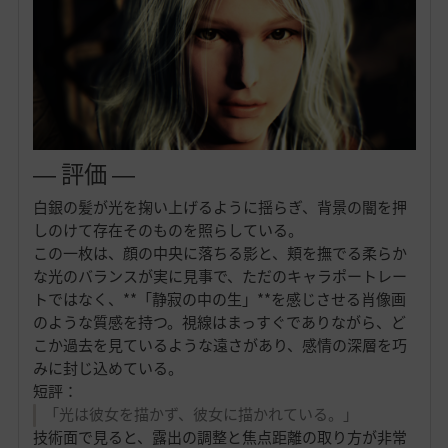
― 評価 ―
白銀の髪が光を掬い上げるように揺らぎ、背景の闇を押
しのけて存在そのものを照らしている。
この一枚は、顔の中央に落ちる影と、頬を撫でる柔らか
な光のバランスが実に見事で、ただのキャラポートレー
トではなく、**「静寂の中の生」**を感じさせる肖像画
のような質感を持つ。視線はまっすぐでありながら、ど
こか過去を見ているような遠さがあり、感情の深層を巧
みに封じ込めている。
短評：
「光は彼女を描かず、彼女に描かれている。」
技術面で見ると、露出の調整と焦点距離の取り方が非常