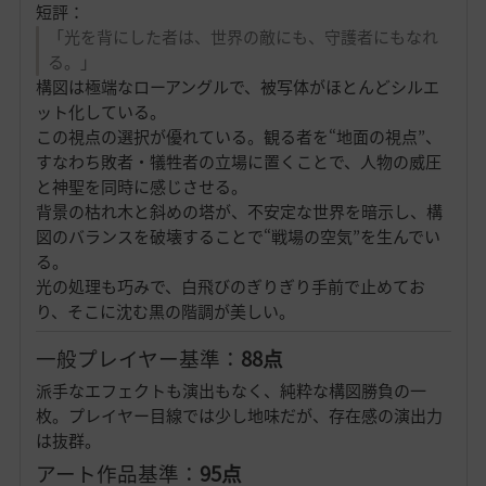
短評：
「光を背にした者は、世界の敵にも、守護者にもなれ
る。」
構図は極端なローアングルで、被写体がほとんどシルエ
ット化している。
この視点の選択が優れている。観る者を“地面の視点”、
すなわち敗者・犠牲者の立場に置くことで、人物の威圧
と神聖を同時に感じさせる。
背景の枯れ木と斜めの塔が、不安定な世界を暗示し、構
図のバランスを破壊することで“戦場の空気”を生んでい
る。
光の処理も巧みで、白飛びのぎりぎり手前で止めてお
り、そこに沈む黒の階調が美しい。
一般プレイヤー基準：
88点
派手なエフェクトも演出もなく、純粋な構図勝負の一
枚。プレイヤー目線では少し地味だが、存在感の演出力
は抜群。
アート作品基準：
95点