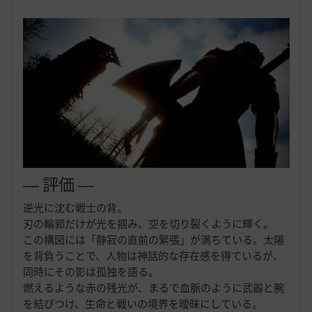
― 評価 ―
逆光に沈む戦士の背。
刃の輪郭だけが光を掴み、空を切り裂くように輝く。
この構図には「静寂の直前の緊張」が満ちている。太陽
を背負うことで、人物は神話的な存在感を得ているが、
同時にその影は孤独を語る。
燃えるような赤の残光が、まるで血脈のように武器と腕
を結びつけ、生命と戦いの境界を曖昧にしている。