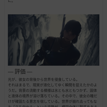
に。
― 評価 ―
光が、彼女の背後から世界を侵食している。
それはまるで、現実が液化してゆく瞬間を捉えたかのよ
うだ。背景の流動する模様は氷とも水ともつかず、固体
と液体の境界が溶け落ちている。その中で、彼女の瞳だ
けが確固たる意志を宿している。世界が崩れ去ってもな
お「立ち向かう」という姿勢が、構図全体に緊張を与え