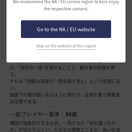
We recommend the NA / EU service region to best enjoy
同時に示す。
the respective content.
短評：
「塔は崩れ、人は残る。だがその立ち姿もまた、崩壊
の一部である。」
Go to the NA / EU website
逆光処理は前作に近いが、今回は光がより曖昧で、空は
白濁した“無”のような印象を与える。
Stay on the website of this region
その無彩の中に、塔の黒い輪郭が突き刺さるように浮か
び上がり、死と記憶の象徴のようだ。
人物をあえて中途半端に切り取っている点が優れてお
り、“存在の一部”を見せることで、観る者の想像を誘
う。
それは「残酷な現実の一部を覗き見た」という感覚に近
い。
画面下の柵が鋭い牙のように連なり、全体を覆う閉塞感
は圧巻である。
一般プレイヤー基準：
84点
構図が抽象的すぎるため、一見すると「何を撮ったの
か」が伝わりにくい。だがその曖昧さこそが、黒い砂漠