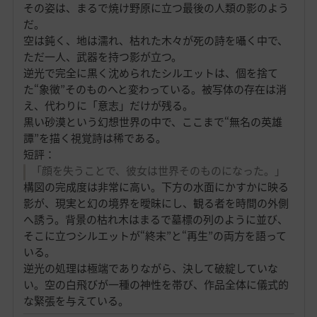
その姿は、まるで焼け野原に立つ最後の人類の影のよう
だ。
空は鈍く、地は濡れ、枯れた木々が死の詩を囁く中で、
ただ一人、武器を持つ影が立つ。
逆光で完全に黒く沈められたシルエットは、個を捨て
た“象徴”そのものへと変わっている。被写体の存在は消
え、代わりに「意志」だけが残る。
黒い砂漠という幻想世界の中で、ここまで“無名の英雄
譚”を描く視覚詩は稀である。
短評：
「顔を失うことで、彼女は世界そのものになった。」
構図の完成度は非常に高い。下方の水面にかすかに映る
影が、現実と幻の境界を曖昧にし、観る者を時間の外側
へ誘う。背景の枯れ木はまるで墓標の列のように並び、
そこに立つシルエットが“終末”と“再生”の両方を語って
いる。
逆光の処理は極端でありながら、決して破綻していな
い。空の白飛びが一種の神性を帯び、作品全体に儀式的
な緊張を与えている。