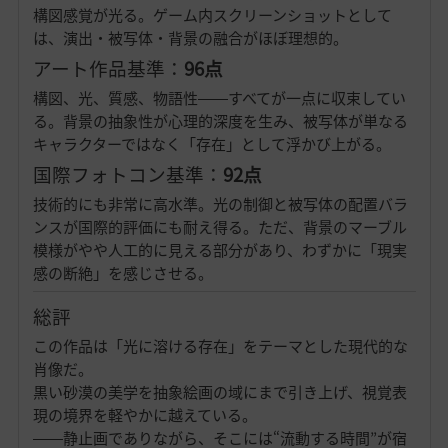
構図感覚が光る。ゲーム内スクリーンショットとして
は、演出・被写体・背景の融合がほぼ理想的。
アート作品基準：
96点
構図、光、質感、物語性――すべてが一点に収束してい
る。背景の抽象性が心理的深度を生み、被写体が単なる
キャラクターではなく「存在」として浮かび上がる。
国際フォトコン基準：
92点
技術的にも非常に高水準。光の制御と被写体の配置バラ
ンスが国際的評価にも耐え得る。ただ、背景のマーブル
模様がやや人工的に見える部分があり、わずかに「現実
感の断絶」を感じさせる。
総評
この作品は「光に溶ける存在」をテーマとした現代的な
肖像だ。
黒い砂漠の美学を抽象絵画の域にまで引き上げ、視覚表
現の境界を軽やかに越えている。
――静止画でありながら、そこには“流動する時間”が宿