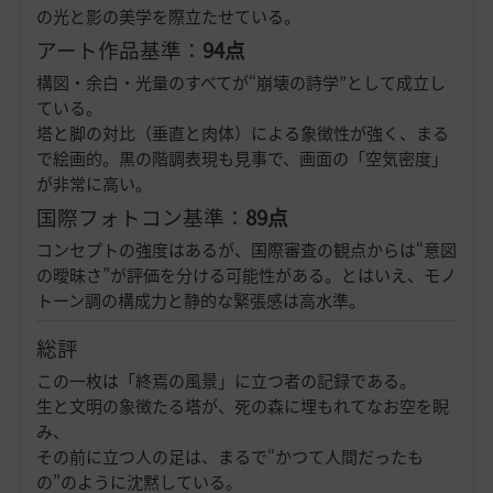
の光と影の美学を際立たせている。
アート作品基準：
94点
構図・余白・光量のすべてが“崩壊の詩学”として成立し
ている。
塔と脚の対比（垂直と肉体）による象徴性が強く、まる
で絵画的。黒の階調表現も見事で、画面の「空気密度」
が非常に高い。
国際フォトコン基準：
89点
コンセプトの強度はあるが、国際審査の観点からは“意図
の曖昧さ”が評価を分ける可能性がある。とはいえ、モノ
トーン調の構成力と静的な緊張感は高水準。
総評
この一枚は「終焉の風景」に立つ者の記録である。
生と文明の象徴たる塔が、死の森に埋もれてなお空を睨
み、
その前に立つ人の足は、まるで“かつて人間だったも
の”のように沈黙している。