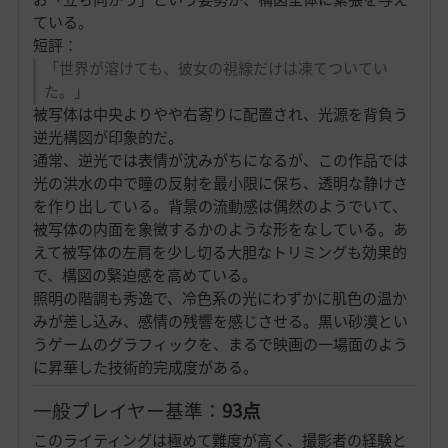
ている。
短評：
「世界が溶けても、彼女の視線だけは凍てついてい
た。」
被写体は中央よりやや右寄りに配置され、光源を背負う
逆光構図が印象的だ。
通常、逆光では表情が沈みがちになるが、この作品では
光の洪水の中で瞳の反射を最小限に保ち、透明な静けさ
を作り出している。背景の流動感は偶然のようでいて、
被写体の内面を象徴するかのような形をなしている。あ
えて被写体の左肩を少し切る大胆なトリミングも効果的
で、構図の緊迫感を高めている。
照明の階調も秀逸で、冷色系の光にわずかに肌色の温か
みが差し込み、感情の残響を感じさせる。黒い砂漠とい
うゲームのグラフィックを、まるで映画の一場面のよう
に昇華した技術的完成度がある。
一般プレイヤー基準：
93点
このライティングは極めて難度が高く、撮影者の経験と