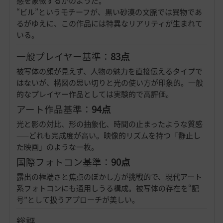
感を象徴するかのようだ。
“ビル”というモチーフが、黒い砂漠の文脈では異物であ
るがゆえに、この作品には特異なリアリティが生まれて
いる。
一般プレイヤー基準：
83点
被写体の顔が見えず、人物の魅力を直接伝えるタイプで
はないが、構図の思い切りと光の使い方が印象的。一般
的なプレイヤー作品としては実験的で高評価。
アート作品基準：
94点
光と影の対比、形の抽象化、時間の止まったような質感
——どれも完成度が高い。映像的リズムを持つ「静止し
た映画」のような一枚。
国際フォトコン基準：
90点
露出の極端さと焦点のぼかし方が挑戦的で、現代アート
系フォトコンにも通用しうる構成。被写体の存在を“記
号”として扱うアプローチが美しい。
総評