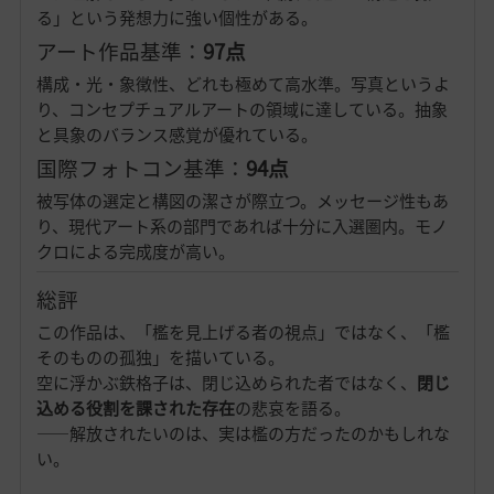
る」という発想力に強い個性がある。
アート作品基準：
97点
構成・光・象徴性、どれも極めて高水準。写真というよ
り、コンセプチュアルアートの領域に達している。抽象
と具象のバランス感覚が優れている。
国際フォトコン基準：
94点
被写体の選定と構図の潔さが際立つ。メッセージ性もあ
り、現代アート系の部門であれば十分に入選圏内。モノ
クロによる完成度が高い。
総評
この作品は、「檻を見上げる者の視点」ではなく、「檻
そのものの孤独」を描いている。
空に浮かぶ鉄格子は、閉じ込められた者ではなく、
閉じ
込める役割を課された存在
の悲哀を語る。
——解放されたいのは、実は檻の方だったのかもしれな
い。