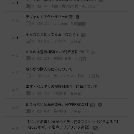
1
46 分前
0
44
無敵で踊り狂う女
デヴォレカアクセサリーの使い道
0
5 時間前
0
110
tanupon
そんなこと知ってらぁ…なこと？
1
1 日前
0
259
ノウワン
ミルの木遺跡(狩場)への行き方について
0
2 日前
0
327
威璃亜-日本
取引所の購入の仕方について
0
2 日前
2
354
歩くマシュマロ-日本
エマ・バルタリの記録日誌 9～12章について
9
6 日前
1
783
飛鳥雨音
止まらない超高速成長、HYPERBOOST
0
7 日前
0
961
黒い砂漠
【ギルド名声】2026ハイデル宴会スクショ【どうなる？】
（2026年ギルド名声アプデリンク追記）
4
2026.07.27
0
865
セルベリア