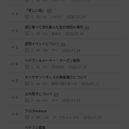
「怪しい袋」
1
2026.07.24
0
1K
ノウワン
波に乗って流れ着いた宝の地図の場所
2
2026.07.24
2
911
倉庫の
週間イベントについて
1
2026.07.24
1
784
マサ
ベテラン＆ルーキー クーポン配布
0
2026.07.24
0
755
飛鳥雨音
ドーサやソーサレスの無敵踊りについて
3
2026.07.23
0
832
無敵で踊り狂う女
立ち聞きについて
0
2026.07.23
2
878
マサ
ワロタwwww
0
2026.07.15
0
1.1K
ジークちゃん-日本
ベテラン募集