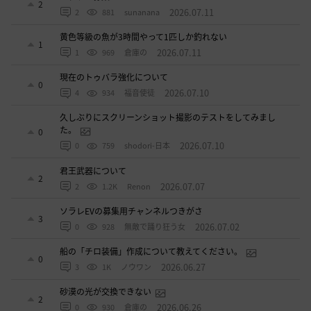
2
2026.07.11
2
881
sunanana
黄色等級の魚が3時間やって1匹しか釣れない
1
2026.07.11
1
969
倉庫の
現在のトゥバラ強化について
0
2026.07.10
4
934
福音使徒
久しぶりにスクリーンショット撮影のテストをしてみまし
た。
0
2026.07.10
0
759
shodori-日本
君王武器について
2
2026.07.07
2
1.2K
Renon
ソラレEVの募集用チャンネルつきがさ
3
2026.07.02
0
928
無敵で踊り狂う女
船の「チロ装備」作成について教えてください。
0
2026.06.27
3
1K
ノウワン
砂漠の光が交換できない
2
2026.06.26
0
930
倉庫の