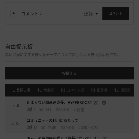
コメント
2
通報
コメント
自由掲示板
黒い砂漠に関する様々なテーマについて話し合える自由掲示板です。
投稿する
登録日順
検索順
コメント順
推奨順
話題順
止まらない超高速成長、HYPERBOOST
0
7 日前
0
961
黒い砂漠
コミュニティの利用にあたって
51
2020.03.25
18
47.8K
黒い砂漠
キャラの肖像画を撮ると縦長になってしまう