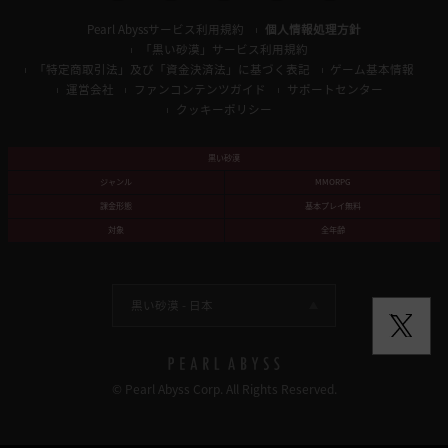
Pearl Abyssサービス利用規約
個人情報処理方針
「黒い砂漠」サービス利用規約
「特定商取引法」及び「資金決済法」に基づく表記
ゲーム基本情報
運営会社
ファンコンテンツガイド
サポートセンター
クッキーポリシー
黒い砂漠
ジャンル
MMORPG
課金形態
基本プレイ無料
対象
全年齢
黒い砂漠 -
日本
© Pearl Abyss Corp. All Rights Reserved.