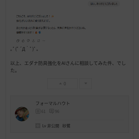
｡ﾟ(ﾟ´Д｀ﾟ)ﾟ｡
以上、エダナ防具強化をAIさんに相談してみた件、でし
た。
0
フォーマルハウト
61
96
Lv
非公開
砂鷺