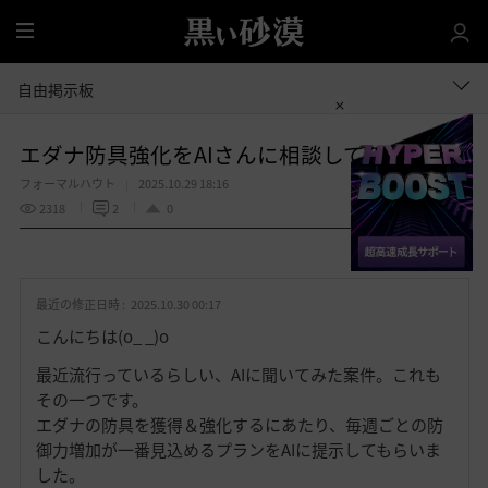
全
体
自由掲示板
エダナ防具強化をAIさんに相談してみた件
フォーマルハウト
2025.10.29 18:16
2318
2
0
共有する
お
気
最近の修正日時 :
2025.10.30 00:17
に
入
こんにちは(o_ _)o
り
最近流行っているらしい、AIに聞いてみた案件。これも
その一つです。
エダナの防具を獲得＆強化するにあたり、毎週ごとの防
御力増加が一番見込めるプランをAIに提示してもらいま
した。