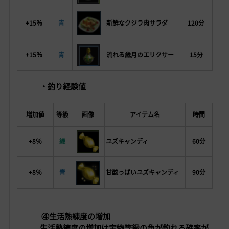
+15％
青
新鮮なクジラ肉サラダ
120分
+15％
青
流れる歳月のエリクサー
15分
・釣り経験値
増加値
等級
画像
アイテム名
時間
+8％
緑
ユズキャンディ
60
分
+8％
青
甘酸っぱいユズキャンディ
90分
④生活熟練度の増加
生活熟練度の増加は宝物等級の魚が釣れる確率が