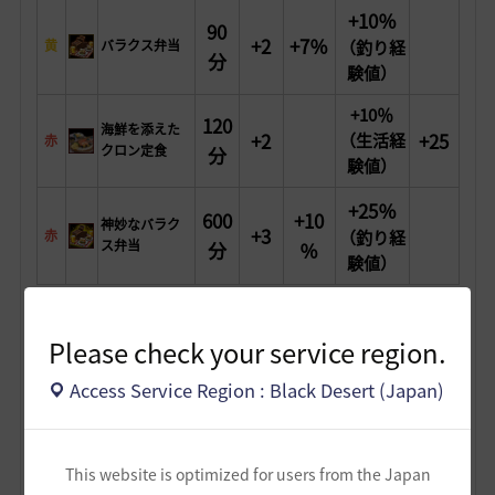
+10％
90
+2
+7％
黄
バラクス弁当
（釣り経
分
験値）
+10％
120
海鮮を添えた
+2
+25
（生活経
赤
クロン定食
分
験値）
+25％
600
+10
神妙なバラク
+3
赤
（釣り経
ス弁当
分
％
験値）
Please check your service region.
（２）アイテム
フローリンの秘伝書＆ジョバン・グローリンの支
Access Service Region : Black Desert (Japan)
援証書
イベントやログインボーナス、財貨リストでの交
換など入手方法は様々ですが、
両方とも生活熟練度+100＆生活経験値の獲得量
This website is optimized for users from the Japan