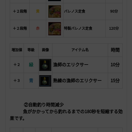
＋２段階
黄
バレノス定食
90分
＋２段階
赤
特製バレノス定食
120分
時間
増加値
等級
画像
アイテム名
緑
漁師のエリクサー
10分
＋２
青
熟練の漁師のエリクサー
15分
＋３
②自動釣り時間減少
魚がかかってから釣れるまでの180秒を短縮する効
果です。