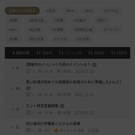
全体のタグを見る
#生活
#PvP
#PvE
#アイテム
#依頼
#冒険日誌
#知識
#行動力
#強化
#NPC
#拠点戦
#占領戦
#冒険初心者
#イベント
#攻略
#物々交換
#クラス
#その他
登録日順
検索順
コメント順
推奨順
話題順
[開催中のイベント] 今週のイベントは？
8
2023.02.28
0
53.1K
黒い砂漠
黒い砂漠が初めての冒険者の皆様のために準備したA to Z！
19
2022.12.21
2
43.2K
黒い砂漠
エント研究室動画集
8
2021.05.12
1
32.4K
黒い砂漠
初心者向け労働者システムの基礎
11
2 日前
1
467
ザンナック-日本