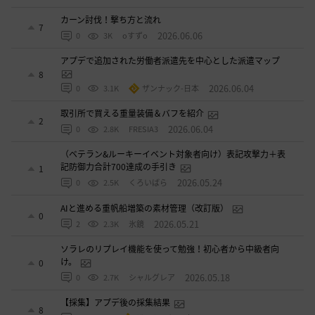
カーン討伐！撃ち方と流れ
7
2026.06.06
0
3K
oすずo
アプデで追加された労働者派遣先を中心とした派遣マップ
8
2026.06.04
0
3.1K
ザンナック-日本
取引所で買える重量装備＆バフを紹介
2
2026.06.04
0
2.8K
FRESIA3
（ベテラン&ルーキーイベント対象者向け）表記攻撃力＋表
記防御力合計700達成の手引き
1
2026.05.24
0
2.5K
くろいばら
AIと進める重帆船増築の素材管理（改訂版）
0
2026.05.21
2
2.3K
氷鏡
ソラレのリプレイ機能を使って勉強！初心者から中級者向
け。
0
2026.05.18
0
2.7K
シャルグレア
【採集】アプデ後の採集結果
8