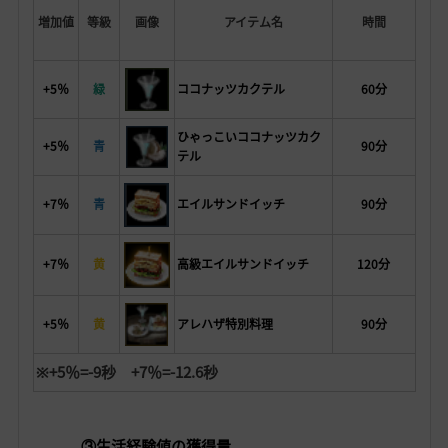
増加値
等級
画像
アイテム名
時間
+5％
緑
ココナッツカクテル
60
分
ひゃっこいココナッツカク
+5％
青
90分
テル
+7％
青
エイルサンドイッチ
90分
+7％
黄
高級エイルサンドイッチ
120分
+5％
黄
アレハザ特別料理
90分
※+5％=-9秒 +
7％=-
12.6
秒
③生活経験値の獲得量