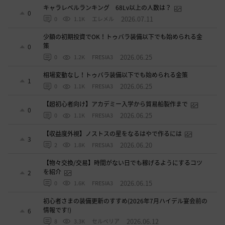
キャラレベルランキング 68Lv以上の人数は？
0
2026.07.11
0
1.1K
エレメル
少額の初期投資でOK！トゥバラ装備以下でも始められる金
策
0
2026.06.25
0
1.2K
FRESIA3
相場変動なし！トゥバラ装備以下でも始められる金策
1
2026.06.25
0
1.1K
FRESIA3
【超初心者向け】アカデミー入学から貿易船製作まで
0
2026.06.25
0
1.1K
FRESIA3
【収益度外視】ノストスの星をなるはやで作るには
3
2026.06.20
2
1.8K
FRESIA3
【物々交換/交易】時間がない日でも稼げるようにするコツ
を紹介
2
2026.06.15
0
1.6K
FRESIA3
初心者さまの装備更新のすすめ(2026年7月ハイデル宴会前の
情報です!)
6
2026.06.12
8
3.3K
セルベリア