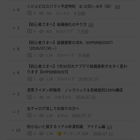
＜ジェピロスバフ＞予定時刻 8/ 2(日)～8/9（日）
9
6 日前
0
755
エレメル
【初心者さまへ】装備強化のやり方
2
7 日前
0
803
セルベリア
【初心者さまへ】装備更新の流れ（HYPERBOOST）
（2026/07/30～）
8
8 日前
1
1.1K
セルベリア
【初心者さまへ】7月30日のアプデで装備更新が大きく変わ
ります【HYPERBOOST】
6
2026.07.27
1
1.1K
セルベリア
漆黒ライオン狩猟用 ノックバック＆気絶抵抗100%構成
2
2026.07.21
1
1K
ふぁちゃん
全チャログ流しでお困りの方へ
7
2026.07.17
1
1.1K
もかふ
知らないと損するリアル砂漠知識 アイテム編
13
2026.07.12
0
1.3K
ザンナック-日本