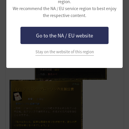
+20%です。
region.
We recommend the NA / EU service region to best enjoy
the respective content.
Go to the NA / EU website
Stay on the website of this region