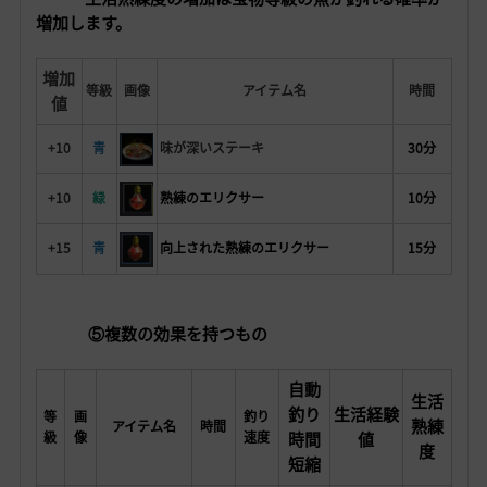
増加します。
増加
等級
画像
アイテム名
時間
値
+10
青
味が深いステーキ
30分
+10
緑
熟練のエリクサー
10分
+15
青
向上された熟練のエリクサー
15分
⑤複数の効果を持つもの
自動
生活
釣り
生活経験
等
画
釣り
熟練
アイテム名
時間
級
像
速度
時間
値
度
短縮