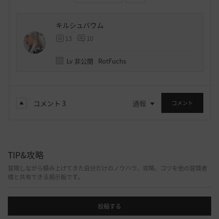
キルシュバウム
13
10
Lv
非公開
RotFuchs
コメント
3
通報
コメント
TIP&攻略
冒険しながら積み上げてきた自分だけのノウハウ、攻略、コツを他の冒険者
様と共有できる掲示板です。
投稿する