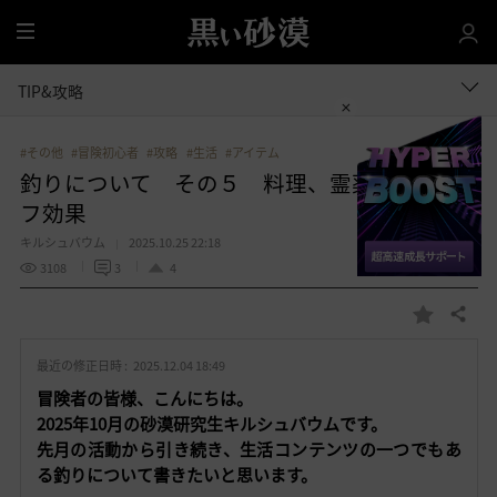
全
体
TIP&攻略
#その他
#冒険初心者
#攻略
#生活
#アイテム
釣りについて その５ 料理、霊薬によるバ
フ効果
キルシュバウム
2025.10.25 22:18
3108
3
4
共有する
お
気
最近の修正日時 :
2025.12.04 18:49
に
入
冒険者の皆様、こんにちは。
り
2025年10月の砂漠研究生キルシュバウムです。
先月の活動から引き続き、生活コンテンツの一つでもあ
る釣りについて書きたいと思います。