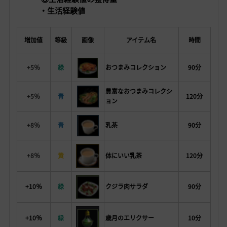
・生活経験値
増加値
等級
画像
アイテム名
時間
+5％
緑
おつまみコレクション
90分
豊富なおつまみコレクシ
+5％
青
120分
ョン
+8％
青
乳茶
90分
+8％
黄
体にいい乳茶
120分
+10％
緑
クジラ肉サラダ
90分
+10％
緑
歳月のエリクサー
10分