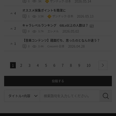
2026.05.14
0
3K
ザンナック-日本
オススメ採集ポイントを簡潔に
4
2026.05.13
1
3.5K
ザンナック-日本
キャラレベルランキング 68Lv以上の人数は？
2
2026.05.02
0
3.7K
エレメル
【音楽コンテンツ】譜面打ち、思ったのとなんか違う？
1
2026.04.28
0
3.4K
Crecent-日本
1
2
3
4
5
6
7
8
9
10
next
投稿する
検
索