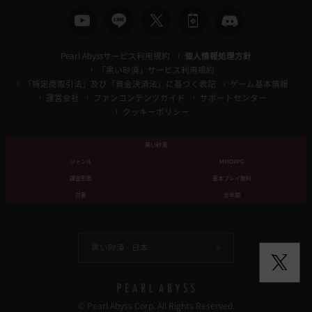
Pearl Abyssサービス利用規約
個人情報処理方針
「黒い砂漠」サービス利用規約
「特定商取引法」及び「資金決済法」に基づく表記
ゲーム基本情報
運営会社
ファンコンテンツガイド
サポートセンター
クッキーポリシー
黒い砂漠
ジャンル
MMORPG
課金形態
基本プレイ無料
対象
全年齢
黒い砂漠 -
日本
© Pearl Abyss Corp. All Rights Reserved.