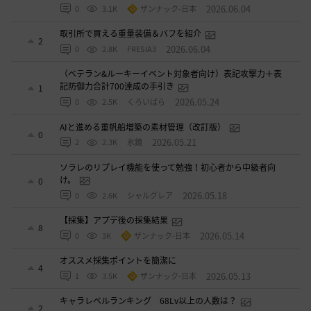
2026.06.04
0
3.1K
ザンナック-日本
取引所で買える重量装備＆バフを紹介
2
2026.06.04
0
2.8K
FRESIA3
（ベテラン&ルーキーイベント対象者向け）表記攻撃力＋表
記防御力合計700達成の手引き
1
2026.05.24
0
2.5K
くろいばら
AIと進める重帆船増築の素材管理（改訂版）
0
2026.05.21
2
2.3K
氷鏡
ソラレのリプレイ機能を使って勉強！初心者から中級者向
け。
0
2026.05.18
0
2.6K
シャルグレア
【採集】アプデ後の採集結果
8
2026.05.14
0
3K
ザンナック-日本
オススメ採集ポイントを簡潔に
4
2026.05.13
1
3.5K
ザンナック-日本
キャラレベルランキング 68Lv以上の人数は？
2