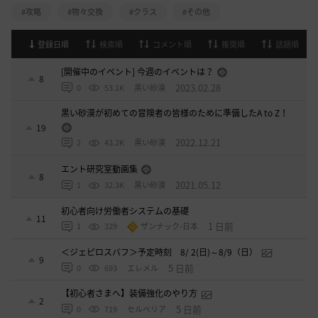
#攻略
#物々交換
#クラス
#その他
登録日順
検索順
コメント順
推奨順
話題順
[開催中のイベント] 今週のイベントは？
8
2023.02.28
0
53.1K
黒い砂漠
黒い砂漠が初めての冒険者の皆様のために準備したA to Z！
19
2022.12.21
2
43.2K
黒い砂漠
エント研究室動画集
8
2021.05.12
1
32.3K
黒い砂漠
初心者向け労働者システムの基礎
11
1 日前
1
329
ザンナック-日本
＜ジェピロスバフ＞予定時刻 8/ 2(日)～8/9（日）
9
5 日前
0
693
エレメル
【初心者さまへ】装備強化のやり方
2
5 日前
0
719
セルベリア