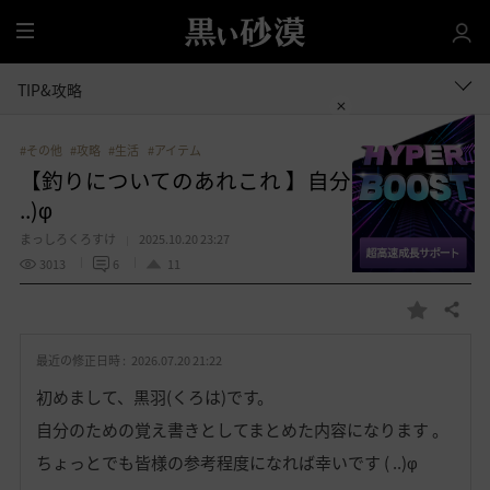
全
体
TIP&攻略
#その他
#攻略
#生活
#アイテム
【釣りについてのあれこれ 】自分メモメモ (
..)φ
まっしろくろすけ
2025.10.20 23:27
3013
6
11
共有する
お
気
最近の修正日時 :
2026.07.20 21:22
に
入
初めまして、黒羽(くろは)です。
り
自分のための覚え書きとしてまとめた内容になります 。
ちょっとでも皆様の参考程度になれば幸いです ( ..)φ