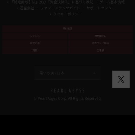
「特定商取引法」及び「資金決済法」に基づく表記
ゲーム基本情報
運営会社
ファンコンテンツガイド
サポートセンター
クッキーポリシー
黒い砂漠
ジャンル
MMORPG
課金形態
基本プレイ無料
対象
全年齢
黒い砂漠 -
日本
© Pearl Abyss Corp. All Rights Reserved.