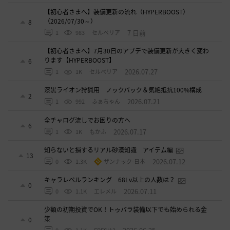
【初心者さまへ】装備更新の流れ（HYPERBOOST）
（2026/07/30～）
8
7 日前
1
983
セルベリア
【初心者さまへ】7月30日のアプデで装備更新が大きく変わ
ります【HYPERBOOST】
6
2026.07.27
1
1K
セルベリア
漆黒ライオン狩猟用 ノックバック＆気絶抵抗100%構成
2
2026.07.21
1
992
ふぁちゃん
全チャログ流しでお困りの方へ
6
2026.07.17
1
1K
もかふ
知らないと損するリアル砂漠知識 アイテム編
13
2026.07.12
0
1.3K
ザンナック-日本
キャラレベルランキング 68Lv以上の人数は？
0
2026.07.11
0
1.1K
エレメル
少額の初期投資でOK！トゥバラ装備以下でも始められる金
策
0