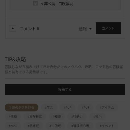
Lv
非公開
白咲黒羽
コメント
6
通報
コメント
TIP&攻略
冒険しながら積み上げてきた自分だけのノウハウ、攻略、コツを他の冒険者
様と共有できる掲示板です。
投稿する
全体のタグを見る
#生活
#PvP
#PvE
#アイテム
#依頼
#冒険日誌
#知識
#行動力
#強化
#NPC
#拠点戦
#占領戦
#冒険初心者
#イベント