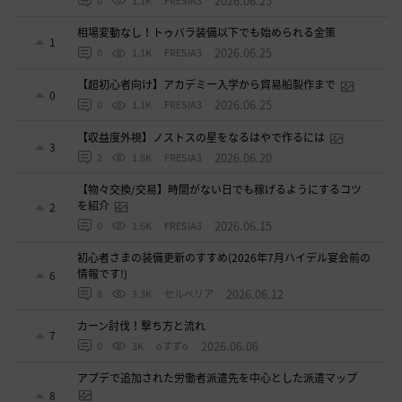
2026.06.25
0
1.1K
FRESIA3
相場変動なし！トゥバラ装備以下でも始められる金策
1
2026.06.25
0
1.1K
FRESIA3
【超初心者向け】アカデミー入学から貿易船製作まで
0
2026.06.25
0
1.1K
FRESIA3
【収益度外視】ノストスの星をなるはやで作るには
3
2026.06.20
2
1.8K
FRESIA3
【物々交換/交易】時間がない日でも稼げるようにするコツ
を紹介
2
2026.06.15
0
1.6K
FRESIA3
初心者さまの装備更新のすすめ(2026年7月ハイデル宴会前の
情報です!)
6
2026.06.12
8
3.3K
セルベリア
カーン討伐！撃ち方と流れ
7
2026.06.06
0
3K
oすずo
アプデで追加された労働者派遣先を中心とした派遣マップ
8