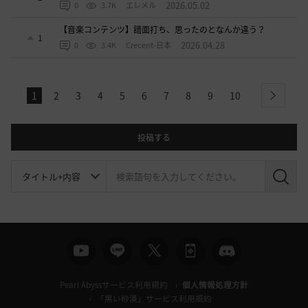
2026.05.02
0
3.7K
エレメル
【音楽コンテンツ】譜面打ち、思ったのとなんか違う？
1
2026.04.28
0
3.4K
Crecent-日本
1
2
3
4
5
6
7
8
9
10
next
投稿する
検
索
Pearl Abyssサービス利用規約
個人情報処理方針
「黒い砂漠」サービス利用規約