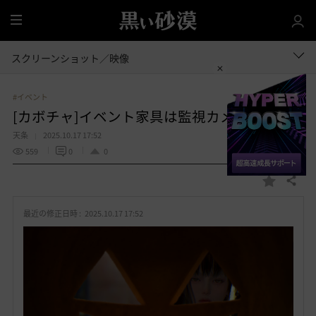
全
体
スクリーンショット／映像
#イベント
[カボチャ]イベント家具は監視カメラだった
天条
2025.10.17 17:52
559
0
0
共有する
お
気
最近の修正日時 :
2025.10.17 17:52
に
入
り