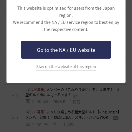
0
16 時間前
2
166
歩くマシュマロ-日本
This website is optimized for users from the Japan
region.
[ギルド募集]
新設ギルド 「Shmurda」立ち上げメンバー募
We recommend the NA / EU service region to best enjoy
集！
1
17 時間前
the respective content.
0
98
いなドン
[ギルド募集]
~各PTｺﾝﾃﾝﾂも楽しむ~【あせろらじゅーす】ｷﾞﾙ
ﾒﾝ募集(ﾟ∀ﾟ)ノ
1
Go to the NA / EU website
22 時間前
0
92
アセロラオニオン-日本
[ギルド募集]
🌸【初心者・復帰歓迎】丁寧な運営が魅力！
Stay on the website of this region
「夢見隊」で素敵な黒い砂漠ライフを。ベテランさんも定住
1
地として歓迎💖【夢見草・夢見月】
1 日前
0
96
PinkyURO-日本
[ギルド募集]
メンバーの「これやりたい」を叶えます！ 小
型ギルドゆにぶぇーるです！
1
1 日前
0
326
酒飲み共
[ギルド募集]
まったり楽しめる超大型ギルド【Ring Origin】
メンバー募集！！お試し加入、スキル・バフ目的OK！
2
1 日前
0
341
のこ