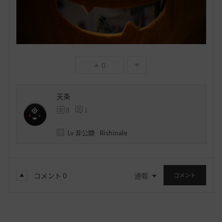
0
天条
8
1
Lv
非公開
Rishinale
コメント
0
通報
コメント