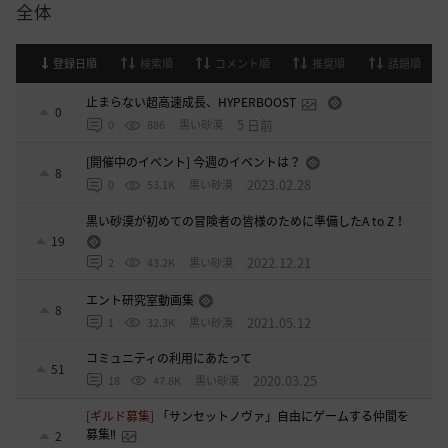
全体
登録日順
検索順
コメント順
推奨順
話題順
止まらない超高速成長、HYPERBOOST
0
5 日前
0
886
黒い砂漠
[開催中のイベント] 今週のイベントは？
8
2023.02.28
0
53.1K
黒い砂漠
黒い砂漠が初めての冒険者の皆様のために準備したA to Z！
19
2022.12.21
2
43.2K
黒い砂漠
エント研究室動画集
8
2021.05.12
1
32.3K
黒い砂漠
コミュニティの利用にあたって
51
2020.03.25
18
47.8K
黒い砂漠
[ギルド募集]
「サンセットノヴァ」自由にゲームする仲間を
募集‼️
2