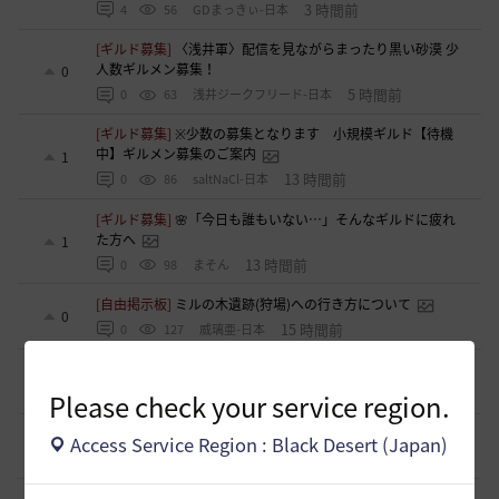
3 時間前
4
56
GDまっきぃ-日本
[ギルド募集]
〈浅井軍〉配信を見ながらまったり黒い砂漠 少
人数ギルメン募集！
0
5 時間前
0
63
浅井ジークフリード-日本
[ギルド募集]
※少数の募集となります 小規模ギルド【待機
中】ギルメン募集のご案内
1
13 時間前
0
86
saltNaCl-日本
[ギルド募集]
🌸「今日も誰もいない…」そんなギルドに疲れ
た方へ
1
13 時間前
0
98
まそん
[自由掲示板]
ミルの木遺跡(狩場)への行き方について
0
15 時間前
0
127
威璃亜-日本
[ギルド募集]
LevelUP メンバー募集
1
15 時間前
0
77
ドゥジュ-日本
Please check your service region.
[ギルド募集]
Ermitageギルメン募集！！
Access Service Region : Black Desert (Japan)
1
16 時間前
0
94
swordEX
[自由掲示板]
取引所の購入の仕方について