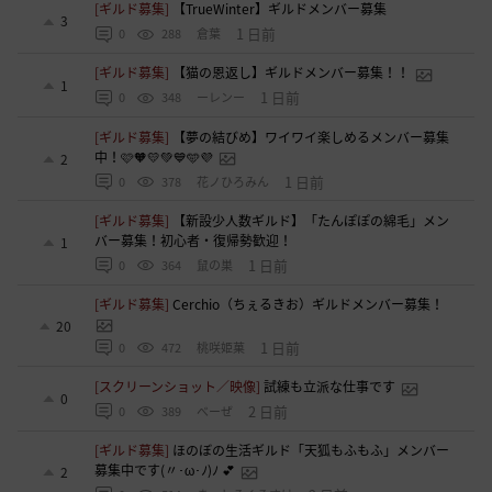
[ギルド募集]
【TrueWinter】ギルドメンバー募集
3
1 日前
0
288
倉葉
[ギルド募集]
【猫の恩返し】ギルドメンバー募集！！
1
1 日前
0
348
ーレンー
[ギルド募集]
【夢の結びめ】ワイワイ楽しめるメンバー募集
中！🩷🧡💛💚💙🩵💜
2
1 日前
0
378
花ノひろみん
[ギルド募集]
【新設少人数ギルド】「たんぽぽの綿毛」メン
バー募集！初心者・復帰勢歓迎！
1
1 日前
0
364
鼠の巣
[ギルド募集]
Cerchio（ちぇるきお）ギルドメンバー募集！
20
1 日前
0
472
桃咲姫菓
[スクリーンショット／映像]
試練も立派な仕事です
0
2 日前
0
389
べーぜ
[ギルド募集]
ほのぼの生活ギルド「天狐もふもふ」メンバー
募集中です(〃･ω･ﾉ)ﾉ 💕
2