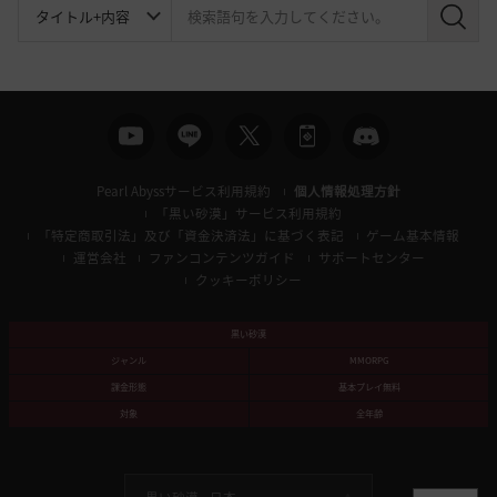
検
索
Pearl Abyssサービス利用規約
個人情報処理方針
「黒い砂漠」サービス利用規約
「特定商取引法」及び「資金決済法」に基づく表記
ゲーム基本情報
運営会社
ファンコンテンツガイド
サポートセンター
クッキーポリシー
黒い砂漠
ジャンル
MMORPG
課金形態
基本プレイ無料
対象
全年齢