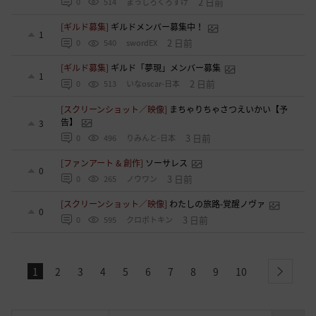
2 日前
0
514
まっしろくろすけ
[ギルド募集]
ギルドメンバー募集中！
1
2 日前
0
540
swordEX
[ギルド募集]
ギルド「夢現」メンバー募集
1
2 日前
0
513
いなoscar-日本
[スクリーンショット／映像]
まちゃりちゃさつえいかい【予
告】
3
3 日前
0
496
りみんと-日本
[ファンアート & 創作]
ソーサレス
0
3 日前
0
265
ノウワン
[スクリーンショット／映像]
わたしの旅路-覚醒ノヴァ
0
3 日前
0
595
クロポトキン
1
2
3
4
5
6
7
8
9
10
next