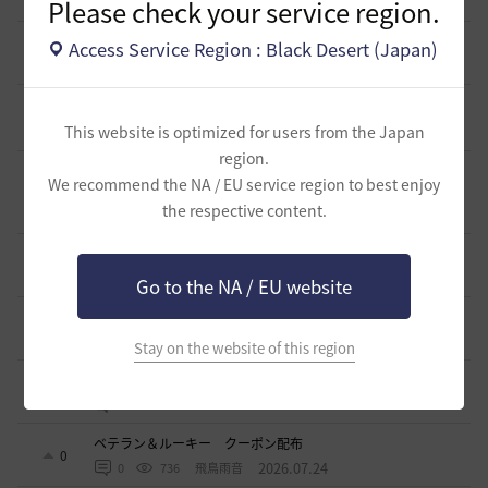
21 時間前
Please check your service region.
2
207
歩くマシュマロ-日本
エマ・バルタリの記録日誌 9～12章について
Access Service Region : Black Desert (Japan)
9
4 日前
1
716
飛鳥雨音
止まらない超高速成長、HYPERBOOST
0
6 日前
This website is optimized for users from the Japan
0
903
黒い砂漠
region.
【ギルド名声】2026ハイデル宴会スクショ【どうなる？】
We recommend the NA / EU service region to best enjoy
（2026年ギルド名声アプデリンク追記）
4
the respective content.
10 日前
0
849
セルベリア
「怪しい袋」
1
2026.07.24
0
967
ノウワン
Go to the NA / EU website
波に乗って流れ着いた宝の地図の場所
2
2026.07.24
2
884
倉庫の
Stay on the website of this region
週間イベントについて
1
2026.07.24
1
768
マサ
ベテラン＆ルーキー クーポン配布
0
2026.07.24
0
736
飛鳥雨音