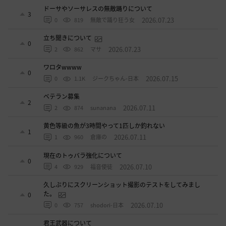
ドーサやソーサレスの無敵踊りについて
3
2026.07.23
0
819
無敵で踊り狂う女
立ち聞きについて
0
2026.07.23
2
862
マサ
ワロタwwww
0
2026.07.15
0
1.1K
ジークちゃん-日本
ベテラン募集
2
2026.07.11
2
874
sunanana
黄色等級の魚が3時間やって1匹しか釣れない
1
2026.07.11
1
960
倉庫の
現在のトゥバラ強化について
0
2026.07.10
4
929
福音使徒
久しぶりにスクリーンショット撮影のテストをしてみまし
た。
0
2026.07.10
0
757
shodori-日本
君王武器について