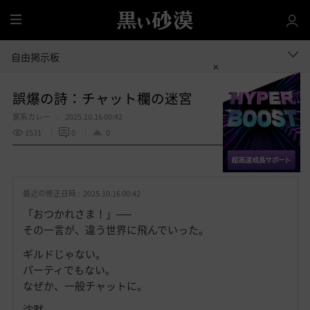
全
体
自由掲示板
誤爆の詩：チャット欄の迷宮
家系カレー
2025.10.16 00:42
1531
0
0
共有する
お
気
最近の修正日時 :
2025.10.16 00:42
に
入
「おつかれさま！」──
り
その一言が、違う世界に飛んでいった。
ギルドじゃない。
パーティでもない。
なぜか、一般チャットに。
沈黙。