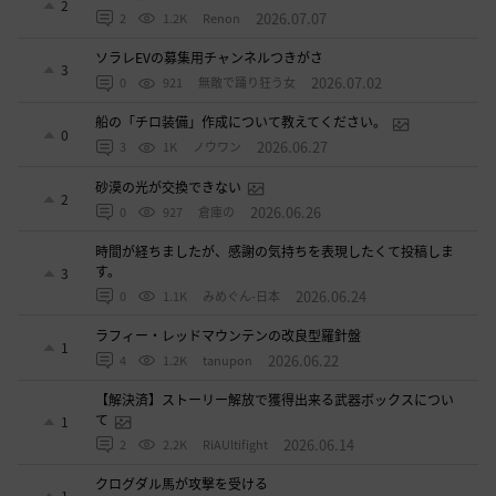
2
2026.07.07
2
1.2K
Renon
ソラレEVの募集用チャンネルつきがさ
3
2026.07.02
0
921
無敵で踊り狂う女
船の「チロ装備」作成について教えてください。
0
2026.06.27
3
1K
ノウワン
砂漠の光が交換できない
2
2026.06.26
0
927
倉庫の
時間が経ちましたが、感謝の気持ちを表現したくて投稿しま
す。
3
2026.06.24
0
1.1K
みめぐん-日本
ラフィー・レッドマウンテンの改良型羅針盤
1
2026.06.22
4
1.2K
tanupon
【解決済】ストーリー解放で獲得出来る武器ボックスについ
て
1
2026.06.14
2
2.2K
RiAUltifight
クログダル馬が攻撃を受ける