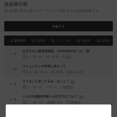
自由掲示板
黒い砂漠に関する様々なテーマについて話し合える自由掲示板です。
投稿する
登録日順
検索順
コメント順
推奨順
話題順
止まらない超高速成長、HYPERBOOST
0
6 日前
0
903
黒い砂漠
コミュニティの利用にあたって
51
2020.03.25
18
47.8K
黒い砂漠
そんなこと知ってらぁ…なこと？
0
1 時間前
0
28
ノウワン
ミルの木遺跡(狩場)への行き方について
0
19 時間前
0
176
威璃亜-日本
取引所の購入の仕方について
0