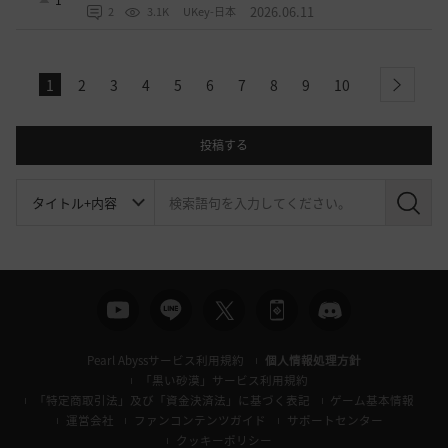
1
2026.06.11
2
3.1K
UKey-日本
1
2
3
4
5
6
7
8
9
10
next
投稿する
検
索
Pearl Abyssサービス利用規約
個人情報処理方針
「黒い砂漠」サービス利用規約
「特定商取引法」及び「資金決済法」に基づく表記
ゲーム基本情報
運営会社
ファンコンテンツガイド
サポートセンター
クッキーポリシー