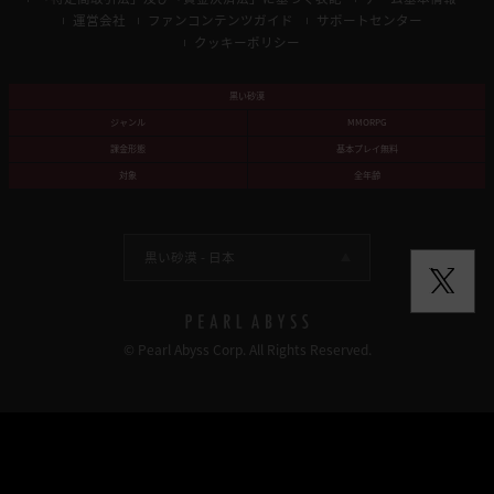
運営会社
ファンコンテンツガイド
サポートセンター
クッキーポリシー
黒い砂漠
ジャンル
MMORPG
課金形態
基本プレイ無料
対象
全年齢
黒い砂漠 -
日本
© Pearl Abyss Corp. All Rights Reserved.