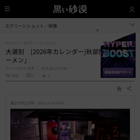
全
体
スクリーンショット／映像
#イベント
#スクリーンショット
大遅刻 [2026年カレンダー]秋部門「屋台ラ
ーメン」
シートベルツ-日本
2025.10.13 18:59
1050
0
1
共有する
お
気
最近の修正日時 :
2025.10.13 18:59
に
入
り