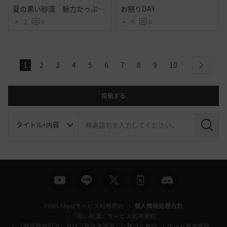
夏の黒い砂漠 魅力たっぷりシトラス衣装のｓｓ その２
お祭りDAY
2
0
9
0
1
2
3
4
5
6
7
8
9
10
next
投稿する
検
索
Pearl Abyssサービス利用規約
個人情報処理方針
「黒い砂漠」サービス利用規約
「特定商取引法」及び「資金決済法」に基づく表記
ゲーム基本情報