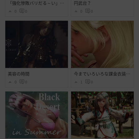
「強化惨敗バリだる～い」「・・・」
円武台？
0
0
0
0
美容の時間
今までいろいろな課金衣装出てそれなりに好きだったけど今回程心奪われた衣装はなかったよ・・大好きだよシトラス・・ハイセンス過ぎるよ黒砂漠☝️ぃえーぃ！
0
0
1
0