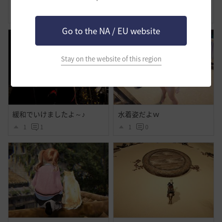
わたしの旅路-覚醒ノヴァ
美容の時間
0
0
0
0
Go to the NA / EU website
Stay on the website of this region
緩和でいけましたよ～♪
水着姿だよｗ
1
1
1
0