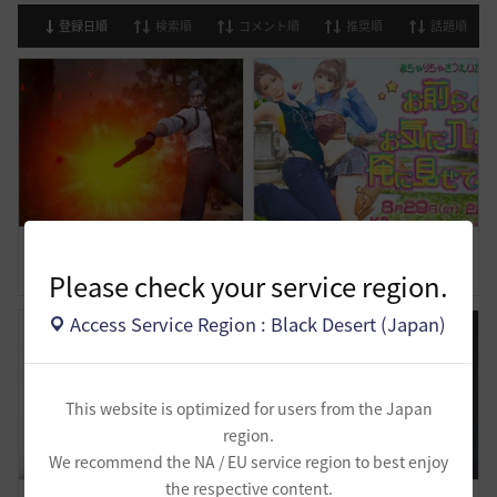
登録日順
検索順
コメント順
推奨順
話題順
試練も立派な仕事です
まちゃりちゃさつえいかい【予告】
Please check your service region.
1
0
3
0
Access Service Region : Black Desert (Japan)
This website is optimized for users from the Japan
region.
We recommend the NA / EU service region to best enjoy
the respective content.