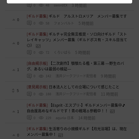
3 時間前
0
48
swordEX
[ギルド募集]
ギルド アルストロメリア メンバー募集です
0
5 時間前
0
58
フォンバルト
[ギルド募集]
ギルチャ完全無言推奨・ソロ向けギルド「スト
レイキャッツ」メンバー募集（ギルドボス有・スキル目当て
0
◎）
5 時間前
0
72
くろいばら
[自由掲示板]
【二次創作】顎顎たる檻・第三幕 ―野生のバ
グ、あるいは最弱の検証―
1
9 時間前
0
142
浅井ジークフリード配信者
[意見掲示板]
日本法人としての立場について感じたこと
5
11 時間前
0
188
浅井ジークフリード配信者
[ギルド募集]
【Esprit -エスプリ-】ギルドメンバー募集中🎵
自由度高めなギルドです！青の戦場⚓参戦中！！
1
14 時間前
0
229
aquria-日本
[ギルド募集]
生活寄りの小規模ギルド【月光浴場】は、現在
メンバー募集中！
0