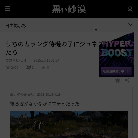
全
体
自由掲示板
うちのカランダ待機の子にジュネス衣装着せ
たら
カガリビ-日本
2025.10.13 01:34
2035
1
0
共有する
お
気
最近の修正日時 :
2025.10.13 01:34
に
入
後ろ姿がなかなかにマチュだった
り