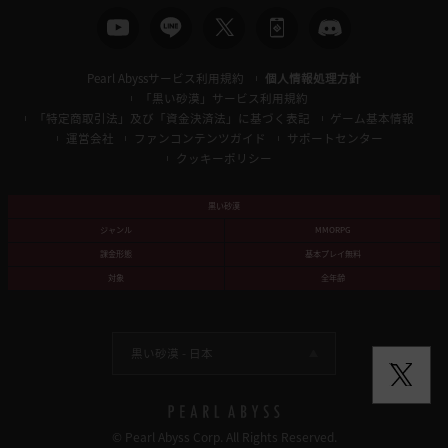
Pearl Abyssサービス利用規約
個人情報処理方針
「黒い砂漠」サービス利用規約
「特定商取引法」及び「資金決済法」に基づく表記
ゲーム基本情報
運営会社
ファンコンテンツガイド
サポートセンター
クッキーポリシー
黒い砂漠
ジャンル
MMORPG
課金形態
基本プレイ無料
対象
全年齢
黒い砂漠 -
日本
© Pearl Abyss Corp. All Rights Reserved.