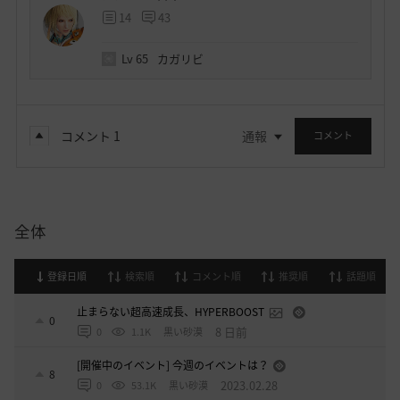
14
43
Lv
65
カガリビ
コメント
1
通報
コメント
全体
登録日順
検索順
コメント順
推奨順
話題順
止まらない超高速成長、HYPERBOOST
0
8 日前
0
1.1K
黒い砂漠
[開催中のイベント] 今週のイベントは？
8
2023.02.28
0
53.1K
黒い砂漠