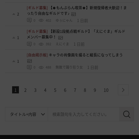
[ギルド募集]
【🍀もんぶらん喫茶🍀】新規復帰者大歓迎！ま
ったり自由なギルドです♪
2
1 日前
0
402
ゆぅにゃん
[ギルド募集]
【新設1段拠点戦ギルド】「えにぐま」ギルド
メンバー募集中！
1
1 日前
0
392
えにぐま
[自由掲示板]
キャラの肖像画を撮ると縦長になってしまう
1
1 日前
0
488
無敵で踊り狂う女
1
2
3
4
5
6
7
8
9
10
next
検
索