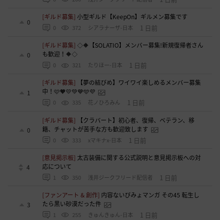
[ギルド募集]
小型ギルド【KeepOn】ギルメン募集です
0
1 日前
0
372
シアラナーザ-日本
[ギルド募集]
◇🔶【SOLATIO】メンバー募集!新規復帰者さん
も歓迎！🔶◇
0
1 日前
0
321
たりほー-日本
[ギルド募集]
【夢の結びめ】ワイワイ楽しめるメンバー募集
中！🩷🧡💛💚💙🩵💜
1
1 日前
0
335
花ノひろみん
[ギルド募集]
【クラバート】初心者、復帰、ベテラン、移
籍、チャットが苦手な方も歓迎致します
0
1 日前
0
333
xマキナx-日本
[意見掲示板]
太古装備に関する公式説明と意見掲示板への対
応について
4
1 日前
1
350
浅井ジークフリード配信者
[ファンアート & 創作]
内容ないびみょマンガ その45 転生し
たら黒い砂漠だった件
3
1 日前
1
255
きゅんきゅん-日本