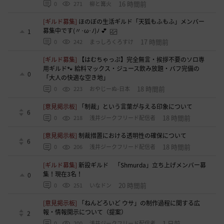
16 時間前
0
271
柳と篝火
[ギルド募集]
ほのぼの生活ギルド「天狐もふもふ」メンバー
募集中です(〃･ω･ﾉ)ﾉ 💕
1
17 時間前
0
242
まっしろくろすけ
[ギルド募集]
【はむちゃっぷ】完全無言・挨拶不要のソロ専
用ギルド🐾 給料マックス・ジュース飲み放題・バフ完備の
0
「大人の快適な空き地」
18 時間前
0
223
おやじーぬ-日本
[意見掲示板]
「制裁」という言葉が与える印象について
6
18 時間前
0
218
浅井ジークフリード配信者
[意見掲示板]
制裁措置における透明性の確保について
6
18 時間前
0
206
浅井ジークフリード配信者
[ギルド募集]
新設ギルド 「Shmurda」立ち上げメンバー募
集！現在3名！
0
20 時間前
0
251
いなドン
[意見掲示板]
「ねんどろいど ウサ」の制作過程に関する広
報・情報開示について（提案）
2
1 日前
0
200
浅井ジークフリード配信者