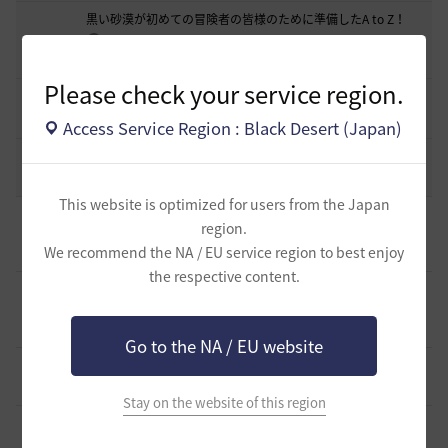
黒い砂漠が初めての冒険者の皆様のために準備したA to Z！
19
2022.12.21
2
43.2K
黒い砂漠
Please check your service region.
エント研究室動画集
8
2021.05.12
1
32.4K
黒い砂漠
Access Service Region : Black Desert (Japan)
コミュニティの利用にあたって
51
2020.03.25
18
47.8K
黒い砂漠
This website is optimized for users from the Japan
[TIP&攻略]
エダナの王位戦 裏テクニック や所感など
region.
4
We recommend the NA / EU service region to best enjoy
1 時間前
0
243
エレメル
the respective content.
[ギルド募集]
新設生活系ギルド「OneRoom」創設メンバー
大募集！！
0
1 時間前
0
38
ハッピーエンド
Go to the NA / EU website
[ギルド募集]
【TrueWinter】ギルドメンバー募集
1
3 時間前
0
50
倉葉
Stay on the website of this region
[ギルド募集]
Ermitageギルメン募集！やりたいことをやって
楽しくゲームライフ！
0